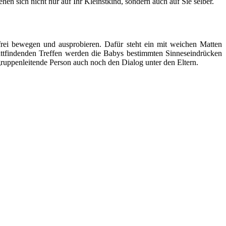
en sich nicht nur auf Ihr Kleinstkind, sondern auch auf Sie selber.
ei bewegen und ausprobieren. Dafür steht ein mit weichen Matten
stattfindenden Treffen werden die Babys bestimmten Sinneseindrücken
ruppenleitende Person auch noch den Dialog unter den Eltern.