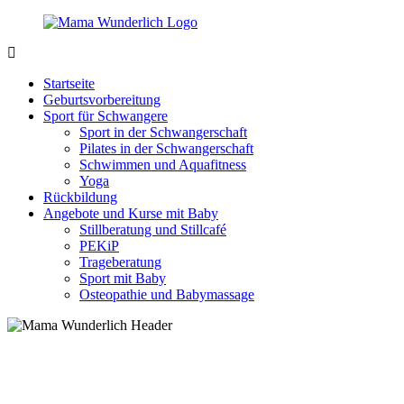
Zurück
zum
Inhalt
MamaWunderlich.de
Mutti
sein
Startseite
ist
Geburtsvorbereitung
wunderbar!
Sport für Schwangere
Sport in der Schwangerschaft
Pilates in der Schwangerschaft
Schwimmen und Aquafitness
Yoga
Rückbildung
Angebote und Kurse mit Baby
Stillberatung und Stillcafé
PEKiP
Trageberatung
Sport mit Baby
Osteopathie und Babymassage