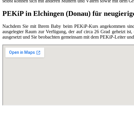
selbst können sich mit anderen Müttern und Vätern sowie mit dem Grupp
PEKiP in Elchingen (Donau) für neugierig
Nachdem Sie mit Ihrem Baby beim PEKiP-Kurs angekommen sind, en
ausgelegter Raum zur Verfügung, der auf circa 26 Grad geheizt ist,
ausgesetzt und Sie beobachten gemeinsam mit dem PEKiP-Leiter und d