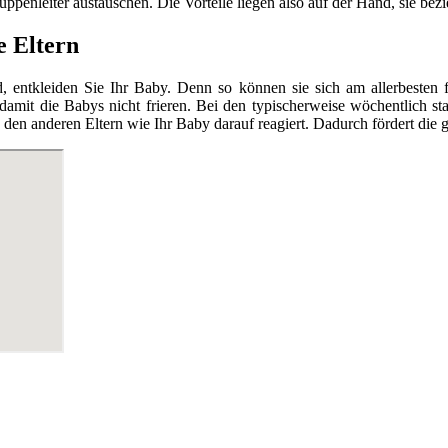
enleiter austauschen. Die Vorteile liegen also auf der Hand, sie bezieh
e Eltern
tkleiden Sie Ihr Baby. Denn so können sie sich am allerbesten fr
 damit die Babys nicht frieren. Bei den typischerweise wöchentlich 
en anderen Eltern wie Ihr Baby darauf reagiert. Dadurch fördert die g