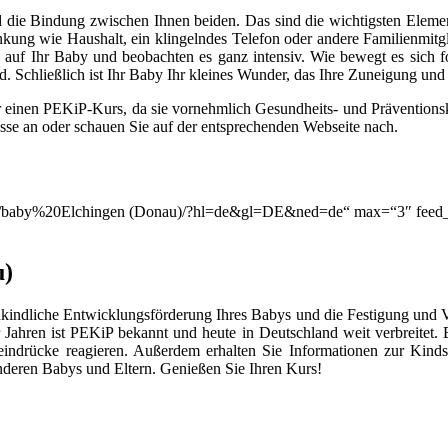
 die Bindung zwischen Ihnen beiden. Das sind die wichtigsten Elemen
lenkung wie Haushalt, ein klingelndes Telefon oder andere Familienmitg
auf Ihr Baby und beobachten es ganz intensiv. Wie bewegt es sich for
. Schließlich ist Ihr Baby Ihr kleines Wunder, das Ihre Zuneigung un
r einen PEKiP-Kurs, da sie vornehmlich Gesundheits- und Prävention
asse an oder schauen Sie auf der entsprechenden Webseite nach.
ion/q/baby%20Elchingen (Donau)/?hl=de&gl=DE&ned=de“ max=“3″ feed_
u)
kindliche Entwicklungsförderung Ihres Babys und die Festigung und 
Jahren ist PEKiP bekannt und heute in Deutschland weit verbreitet
eindrücke reagieren. Außerdem erhalten Sie Informationen zur Kind
deren Babys und Eltern. Genießen Sie Ihren Kurs!