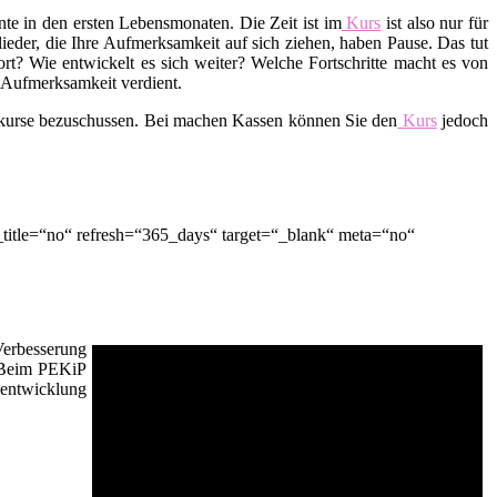
te in den ersten Lebensmonaten. Die Zeit ist im
Kurs
ist also nur für
lieder, die Ihre Aufmerksamkeit auf sich ziehen, haben Pause. Das tut
t? Wie entwickelt es sich weiter? Welche Fortschritte macht es von
d Aufmerksamkeit verdient.
skurse bezuschussen. Bei machen Kassen können Sie den
Kurs
jedoch
title=“no“ refresh=“365_days“ target=“_blank“ meta=“no“
Verbesserung
. Beim PEKiP
sentwicklung