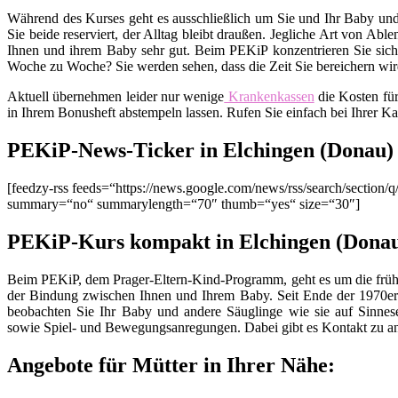
Während des Kurses geht es ausschließlich um Sie und Ihr Baby und
Sie beide reserviert, der Alltag bleibt draußen. Jegliche Art von Ab
Ihnen und ihrem Baby sehr gut. Beim PEKiP konzentrieren Sie sich 
Woche zu Woche? Sie werden sehen, dass die Zeit Sie bereichern wird
Aktuell übernehmen leider nur wenige
Krankenkassen
die Kosten fü
in Ihrem Bonusheft abstempeln lassen. Rufen Sie einfach bei Ihrer K
PEKiP-News-Ticker in Elchingen (Donau)
[feedzy-rss feeds=“https://news.google.com/news/rss/search/sect
summary=“no“ summarylength=“70″ thumb=“yes“ size=“30″]
PEKiP-Kurs kompakt in Elchingen (Dona
Beim PEKiP, dem Prager-Eltern-Kind-Programm, geht es um die früh
der Bindung zwischen Ihnen und Ihrem Baby. Seit Ende der 1970er 
beobachten Sie Ihr Baby und andere Säuglinge wie sie auf Sinnes
sowie Spiel- und Bewegungsanregungen. Dabei gibt es Kontakt zu an
Angebote für Mütter in Ihrer Nähe: