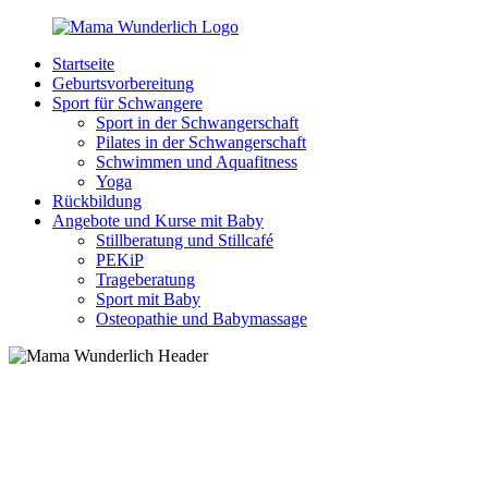
Zurück
zum
Startseite
Inhalt
MamaWunderlich.de
Mutti
Geburtsvorbereitung
sein
Sport für Schwangere
ist
Sport in der Schwangerschaft
wunderbar!
Pilates in der Schwangerschaft
Schwimmen und Aquafitness
Yoga
Rückbildung
Angebote und Kurse mit Baby
Stillberatung und Stillcafé
PEKiP
Trageberatung
Sport mit Baby
Osteopathie und Babymassage