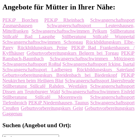
Angebote für Mütter in Ihrer Nähe:
PEKiP Borchen
PEKiP Rheinbach
Schwangerschaftssport
Zusmarshausen
Schwangerschaftssport Leutershausen,
Mittelfranken
Schwangerschaftsschwimmen Pelkum
Stillberatung
Stillcafé Bad Laasphe
Stillberatung Stillcafé Wuppertal
Schwangerschaftsschwimmen Schongau
Rückbildungskurs Elbe-
Parey
Rückbildungskurs Peine
PEKiP Bad Frankenhausen /
Kyffhäuser
Geburtsvorbereitungskurs Belgern bei Torgau
PEKiP
Ransbach-Baumbach
Schwangerschaftsschwimmen Mötzingen
Schwangerschaftssport Roßtal
Schwangerschaftssport Icking, Isartal
Schwangerschaftssport Ladbergen
Rückbildungskurs Saterland
Geburtsvorbereitungskurs Breidenbach bei Biedenkopf
PEKiP
Neukirchen beim Heiligen Blut
Schwangerschaftssport Jägersfreude
Stillberatung Stillcafé Rahden, Westfalen
Schwangerschaftssport
Dissen am Teutoburger Wald
Schwangerschaftsschwimmen Eisfeld
Stillberatung Stillcafé Moorenweis
Schwangerschaftssport
Tiefenbroich
PEKiP Niedernhausen, Taunus
Schwangerschaftssport
Creußen
Geburtsvorbereitungskurs Geist
Geburtsvorbereitungskurs
Gaggenau
Suchen (Angebot und Ort):
Suche