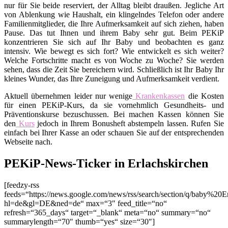
nur für Sie beide reserviert, der Alltag bleibt draußen. Jegliche Art
von Ablenkung wie Haushalt, ein klingelndes Telefon oder andere
Familienmitglieder, die Ihre Aufmerksamkeit auf sich ziehen, haben
Pause. Das tut Ihnen und ihrem Baby sehr gut. Beim PEKiP
konzentrieren Sie sich auf Ihr Baby und beobachten es ganz
intensiv. Wie bewegt es sich fort? Wie entwickelt es sich weiter?
Welche Fortschritte macht es von Woche zu Woche? Sie werden
sehen, dass die Zeit Sie bereichern wird. Schließlich ist Ihr Baby Ihr
kleines Wunder, das Ihre Zuneigung und Aufmerksamkeit verdient.
Aktuell übernehmen leider nur wenige
Krankenkassen
die Kosten
für einen PEKiP-Kurs, da sie vornehmlich Gesundheits- und
Präventionskurse bezuschussen. Bei machen Kassen können Sie
den
Kurs
jedoch in Ihrem Bonusheft abstempeln lassen. Rufen Sie
einfach bei Ihrer Kasse an oder schauen Sie auf der entsprechenden
Webseite nach.
PEKiP-News-Ticker in Erlachskirchen
[feedzy-rss
feeds=“https://news.google.com/news/rss/search/section/q/baby%20Er
hl=de&gl=DE&ned=de“ max=“3″ feed_title=“no“
refresh=“365_days“ target=“_blank“ meta=“no“ summary=“no“
summarylength=“70″ thumb=“yes“ size=“30″]