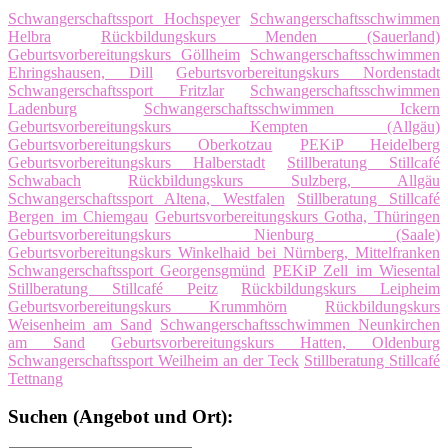
Schwangerschaftssport Hochspeyer
Schwangerschaftsschwimmen
Helbra
Rückbildungskurs Menden (Sauerland)
Geburtsvorbereitungskurs Göllheim
Schwangerschaftsschwimmen
Ehringshausen, Dill
Geburtsvorbereitungskurs Nordenstadt
Schwangerschaftssport Fritzlar
Schwangerschaftsschwimmen
Ladenburg
Schwangerschaftsschwimmen Ickern
Geburtsvorbereitungskurs Kempten (Allgäu)
Geburtsvorbereitungskurs Oberkotzau
PEKiP Heidelberg
Geburtsvorbereitungskurs Halberstadt
Stillberatung Stillcafé
Schwabach
Rückbildungskurs Sulzberg, Allgäu
Schwangerschaftssport Altena, Westfalen
Stillberatung Stillcafé
Bergen im Chiemgau
Geburtsvorbereitungskurs Gotha, Thüringen
Geburtsvorbereitungskurs Nienburg (Saale)
Geburtsvorbereitungskurs Winkelhaid bei Nürnberg, Mittelfranken
Schwangerschaftssport Georgensgmünd
PEKiP Zell im Wiesental
Stillberatung Stillcafé Peitz
Rückbildungskurs Leipheim
Geburtsvorbereitungskurs Krummhörn
Rückbildungskurs
Weisenheim am Sand
Schwangerschaftsschwimmen Neunkirchen
am Sand
Geburtsvorbereitungskurs Hatten, Oldenburg
Schwangerschaftssport Weilheim an der Teck
Stillberatung Stillcafé
Tettnang
Suchen (Angebot und Ort):