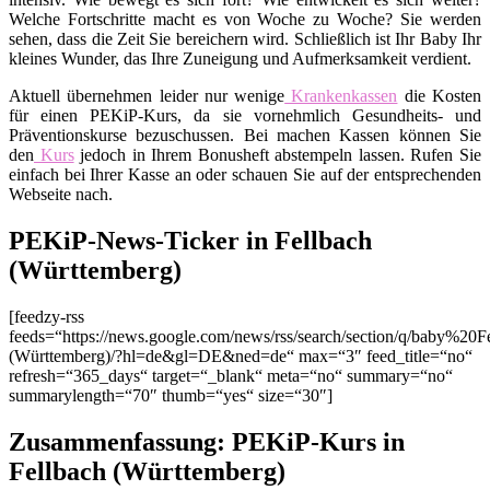
Welche Fortschritte macht es von Woche zu Woche? Sie werden
sehen, dass die Zeit Sie bereichern wird. Schließlich ist Ihr Baby Ihr
kleines Wunder, das Ihre Zuneigung und Aufmerksamkeit verdient.
Aktuell übernehmen leider nur wenige
Krankenkassen
die Kosten
für einen PEKiP-Kurs, da sie vornehmlich Gesundheits- und
Präventionskurse bezuschussen. Bei machen Kassen können Sie
den
Kurs
jedoch in Ihrem Bonusheft abstempeln lassen. Rufen Sie
einfach bei Ihrer Kasse an oder schauen Sie auf der entsprechenden
Webseite nach.
PEKiP-News-Ticker in Fellbach
(Württemberg)
[feedzy-rss
feeds=“https://news.google.com/news/rss/search/section/q/baby%20F
(Württemberg)/?hl=de&gl=DE&ned=de“ max=“3″ feed_title=“no“
refresh=“365_days“ target=“_blank“ meta=“no“ summary=“no“
summarylength=“70″ thumb=“yes“ size=“30″]
Zusammenfassung: PEKiP-Kurs in
Fellbach (Württemberg)