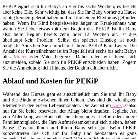
PEKiP eignet sich für Babys ab vier bis sechs Wochen, es besteht
aber keine Eile. Sehr wichtig ist, dass Sie Ihr Baby vorher zu Hause
richtig kennen gelernt haben und mit ihm einen Rhythmus gefunden
haben. Wenn Ihr Kind beispielsweise länger im Krankenhaus war,
warten Sie lieber etwas mit dem Beginn des PEKiP. Ist Ihr Baby
also beim Beginn bereits zehn oder 12 Wochen alt, ist dies
überhaupt kein Problem. Selbst ein späterer Einstieg ist noch
möglich. Sprechen Sie einfach mit Ihrem PEKiP-Kurs-Leiter. Die
Anzahl der Kursteilnehmer ist im Regelfall auf sechs bis acht Babys
plus
Mutter
oder Vater begrenzt. Daher raten wir Ihnen, sich
anzumelden, sobald Sie sich für PEKiP entschieden haben. Zögern
Sie die Anmeldung nicht hinaus, der Beginn eilt aber nicht.
Ablauf und Kosten für PEKiP
Während des Kurses geht es ausschließlich um Sie und Ihr Baby
und die Bindung zwischen Ihnen beiden. Das sind die wichtigsten
Elemente in den ersten Lebensmonaten. Die Zeit ist im
Kurs
ist also
nur für Sie beide reserviert, der Alltag bleibt draußen. Jegliche Art
von Ablenkung wie Haushalt, ein klingelndes Telefon oder andere
Familienmitglieder, die Ihre Aufmerksamkeit auf sich ziehen, haben
Pause. Das tut Ihnen und ihrem Baby sehr gut. Beim PEKiP
konzentrieren Sie sich auf Ihr Baby und beobachten es ganz
intensiv. Wie bewegt es sich fort? Wie entwickelt es sich weiter?