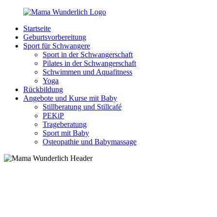
Zurück
zum
Startseite
Inhalt
MamaWunderlich.de
Mutti
Geburtsvorbereitung
sein
Sport für Schwangere
ist
Sport in der Schwangerschaft
wunderbar!
Pilates in der Schwangerschaft
Schwimmen und Aquafitness
Yoga
Rückbildung
Angebote und Kurse mit Baby
Stillberatung und Stillcafé
PEKiP
Trageberatung
Sport mit Baby
Osteopathie und Babymassage