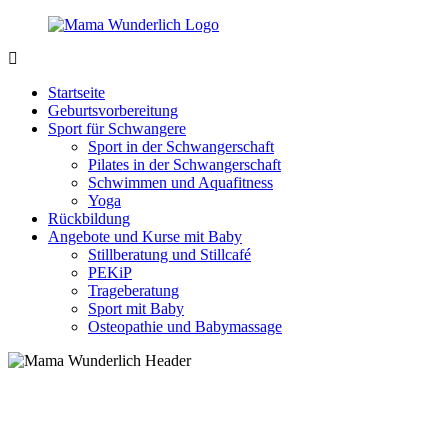
Zurück
zum
Inhalt
MamaWunderlich.de
Mutti
sein
Startseite
ist
Geburtsvorbereitung
wunderbar!
Sport für Schwangere
Sport in der Schwangerschaft
Pilates in der Schwangerschaft
Schwimmen und Aquafitness
Yoga
Rückbildung
Angebote und Kurse mit Baby
Stillberatung und Stillcafé
PEKiP
Trageberatung
Sport mit Baby
Osteopathie und Babymassage