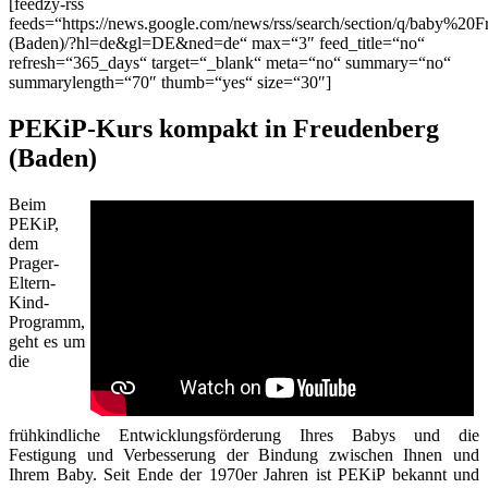
[feedzy-rss
feeds=“https://news.google.com/news/rss/search/section/q/baby%20
(Baden)/?hl=de&gl=DE&ned=de“ max=“3″ feed_title=“no“
refresh=“365_days“ target=“_blank“ meta=“no“ summary=“no“
summarylength=“70″ thumb=“yes“ size=“30″]
PEKiP-Kurs kompakt in Freudenberg
(Baden)
Beim
PEKiP,
dem
Prager-
Eltern-
Kind-
Programm,
geht es um
die
frühkindliche Entwicklungsförderung Ihres Babys und die
Festigung und Verbesserung der Bindung zwischen Ihnen und
Ihrem Baby. Seit Ende der 1970er Jahren ist PEKiP bekannt und