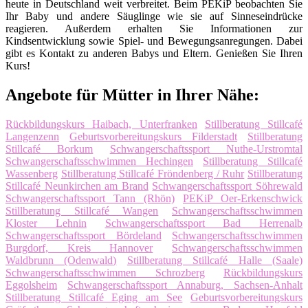
heute in Deutschland weit verbreitet. Beim PEKiP beobachten Sie
Ihr Baby und andere Säuglinge wie sie auf Sinneseindrücke
reagieren. Außerdem erhalten Sie Informationen zur
Kindsentwicklung sowie Spiel- und Bewegungsanregungen. Dabei
gibt es Kontakt zu anderen Babys und Eltern. Genießen Sie Ihren
Kurs!
Angebote für Mütter in Ihrer Nähe:
Rückbildungskurs Haibach, Unterfranken
Stillberatung Stillcafé
Langenzenn
Geburtsvorbereitungskurs Filderstadt
Stillberatung
Stillcafé Borkum
Schwangerschaftssport Nuthe-Urstromtal
Schwangerschaftsschwimmen Hechingen
Stillberatung Stillcafé
Wassenberg
Stillberatung Stillcafé Fröndenberg / Ruhr
Stillberatung
Stillcafé Neunkirchen am Brand
Schwangerschaftssport Söhrewald
Schwangerschaftssport Tann (Rhön)
PEKiP Oer-Erkenschwick
Stillberatung Stillcafé Wangen
Schwangerschaftsschwimmen
Kloster Lehnin
Schwangerschaftssport Bad Herrenalb
Schwangerschaftssport Bördeland
Schwangerschaftsschwimmen
Burgdorf, Kreis Hannover
Schwangerschaftsschwimmen
Waldbrunn (Odenwald)
Stillberatung Stillcafé Halle (Saale)
Schwangerschaftsschwimmen Schrozberg
Rückbildungskurs
Eggolsheim
Schwangerschaftssport Annaburg, Sachsen-Anhalt
Stillberatung Stillcafé Eging am See
Geburtsvorbereitungskurs