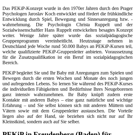
Das PEKiP-Konzept wurde in den 1970er Jahren durch den Prager
Psychologen Jaroslav Koch entwicklet und fördert die frühkindliche
Entwicklung durch Spiel, Bewegung und Sinnesanregung bzw. -
wahrnehmung. Die Psychologin Christa Ruppelt und der
Sozialwissenschaftler Hans Ruppelt entwickelten besagtes Konzept
weiter. Wenige Jahre später wurde das sozialpädagogische
Gruppenprogramm vereinheitlicht. Heutzutage nehmen in
Deutschland jede Woche rund 50.000 Babys an PEKiP-Kursen teil,
welche qualifizierte PEKiP-Gruppenleiter anbieten. Voraussetzung
für die Zusatzqualifikation ist ein Beruf im sozialpädagogischen
Bereich.
PEKiP begleitet Sie und Ihr Baby mit Anregungen zum Spielen und
Bewegen durch die ersten Wochen und Monate des noch jungen
und aufregenden Lebens. So lernen Sie während des PEKiP-Kurses
die individuellen Fähigkeiten und Bedürfnisse Ihres Neugeborenen
ganz intensiv wahrzunehmen. Ihr Baby knüpft zudem erste
Kontakte mit anderen Babys – eine ganz natürliche und wichtige
Erfahrung – und Sie selbst können sich mit anderen Müttern und
Vätern sowie mit dem Gruppenleiter austauschen. Die Vorteile
liegen also auf der Hand, sie beziehen sich nicht nur auf Ihr
Kleinstkind, sondern auch auf Sie selber.
PEKiP in Freudenberg (Baden) für