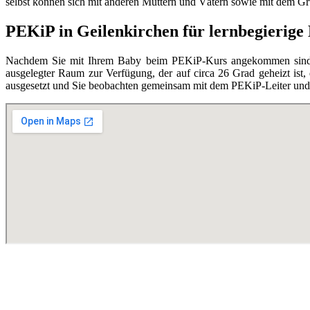
selbst können sich mit anderen Müttern und Vätern sowie mit dem Grupp
PEKiP in Geilenkirchen für lernbegierige 
Nachdem Sie mit Ihrem Baby beim PEKiP-Kurs angekommen sind, en
ausgelegter Raum zur Verfügung, der auf circa 26 Grad geheizt ist,
ausgesetzt und Sie beobachten gemeinsam mit dem PEKiP-Leiter und d