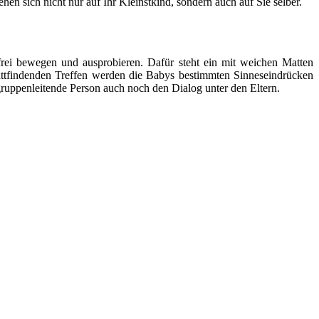
en sich nicht nur auf Ihr Kleinstkind, sondern auch auf Sie selber.
ei bewegen und ausprobieren. Dafür steht ein mit weichen Matten
stattfindenden Treffen werden die Babys bestimmten Sinneseindrücken
ruppenleitende Person auch noch den Dialog unter den Eltern.