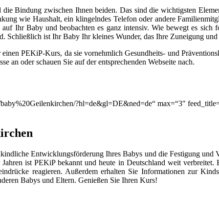
 die Bindung zwischen Ihnen beiden. Das sind die wichtigsten Elemen
lenkung wie Haushalt, ein klingelndes Telefon oder andere Familienmitg
auf Ihr Baby und beobachten es ganz intensiv. Wie bewegt es sich for
. Schließlich ist Ihr Baby Ihr kleines Wunder, das Ihre Zuneigung un
r einen PEKiP-Kurs, da sie vornehmlich Gesundheits- und Prävention
asse an oder schauen Sie auf der entsprechenden Webseite nach.
on/q/baby%20Geilenkirchen/?hl=de&gl=DE&ned=de“ max=“3″ feed_title
irchen
kindliche Entwicklungsförderung Ihres Babys und die Festigung und 
Jahren ist PEKiP bekannt und heute in Deutschland weit verbreitet
eindrücke reagieren. Außerdem erhalten Sie Informationen zur Kind
deren Babys und Eltern. Genießen Sie Ihren Kurs!