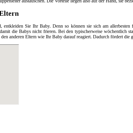
enleiter austauschen. Die Vorteile liegen also auf der Hand, sie bezieh
Eltern
tkleiden Sie Ihr Baby. Denn so können sie sich am allerbesten fr
 damit die Babys nicht frieren. Bei den typischerweise wöchentlich 
en anderen Eltern wie Ihr Baby darauf reagiert. Dadurch fördert die g