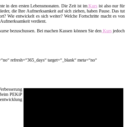
te in den ersten Lebensmonaten. Die Zeit ist im
Kurs
ist also nur für
lieder, die Ihre Aufmerksamkeit auf sich ziehen, haben Pause. Das tut
t? Wie entwickelt es sich weiter? Welche Fortschritte macht es von
d Aufmerksamkeit verdient.
skurse bezuschussen. Bei machen Kassen können Sie den
Kurs
jedoch
=“no“ refresh=“365_days“ target=“_blank“ meta=“no“
Verbesserung
. Beim PEKiP
sentwicklung