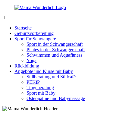
Zurück
zum
Inhalt
MamaWunderlich.de
Mutti
sein
Startseite
ist
Geburtsvorbereitung
wunderbar!
Sport für Schwangere
Sport in der Schwangerschaft
Pilates in der Schwangerschaft
Schwimmen und Aquafitness
Yoga
Rückbildung
Angebote und Kurse mit Baby
Stillberatung und Stillcafé
PEKiP
Trageberatung
Sport mit Baby
Osteopathie und Babymassage