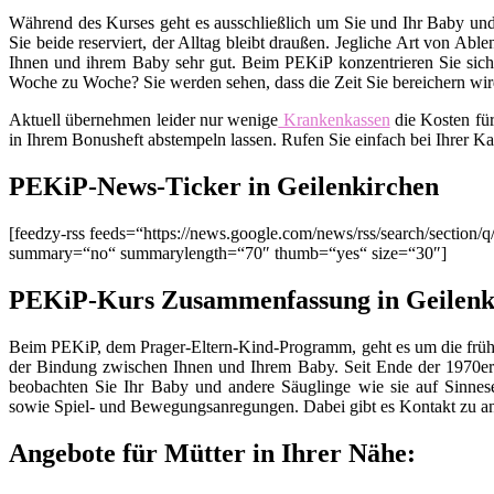
Während des Kurses geht es ausschließlich um Sie und Ihr Baby und
Sie beide reserviert, der Alltag bleibt draußen. Jegliche Art von Ab
Ihnen und ihrem Baby sehr gut. Beim PEKiP konzentrieren Sie sich 
Woche zu Woche? Sie werden sehen, dass die Zeit Sie bereichern wird
Aktuell übernehmen leider nur wenige
Krankenkassen
die Kosten fü
in Ihrem Bonusheft abstempeln lassen. Rufen Sie einfach bei Ihrer K
PEKiP-News-Ticker in Geilenkirchen
[feedzy-rss feeds=“https://news.google.com/news/rss/search/secti
summary=“no“ summarylength=“70″ thumb=“yes“ size=“30″]
PEKiP-Kurs Zusammenfassung in Geilenk
Beim PEKiP, dem Prager-Eltern-Kind-Programm, geht es um die früh
der Bindung zwischen Ihnen und Ihrem Baby. Seit Ende der 1970er 
beobachten Sie Ihr Baby und andere Säuglinge wie sie auf Sinnes
sowie Spiel- und Bewegungsanregungen. Dabei gibt es Kontakt zu an
Angebote für Mütter in Ihrer Nähe: