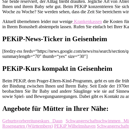
Sie beide reserviert, der Alltag bleibt draußen. Jegliche Art von Ab
Ihnen und ihrem Baby sehr gut. Beim PEKiP konzentrieren Sie sich 
Woche zu Woche? Sie werden sehen, dass die Zeit Sie bereichern wird
Aktuell übernehmen leider nur wenige
Krankenkassen
die Kosten fü
in Ihrem Bonusheft abstempeln lassen. Rufen Sie einfach bei Ihrer K
PEKiP-News-Ticker in Geisenheim
[feedzy-rss feeds=“https://news.google.com/news/rss/search/sect
summarylength=“70″ thumb=“yes“ size=“30″]
PEKiP-Kurs kompakt in Geisenheim
Beim PEKiP, dem Prager-Eltern-Kind-Programm, geht es um die früh
der Bindung zwischen Ihnen und Ihrem Baby. Seit Ende der 1970er 
beobachten Sie Ihr Baby und andere Säuglinge wie sie auf Sinnes
sowie Spiel- und Bewegungsanregungen. Dabei gibt es Kontakt zu an
Angebote für Mütter in Ihrer Nähe:
Geburtsvorbereitungskurs Daun
Schwangerschaftsschwimmen Mitt
Rosengarten (Württemberg)
PEKiP Wilhelmshaven
Schwangerschaft