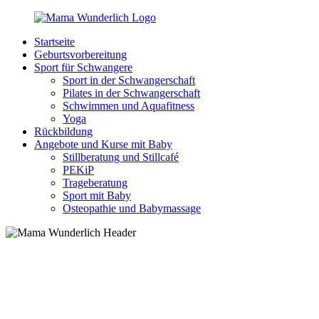
Zurück
zum
Startseite
Inhalt
MamaWunderlich.de
Mutti
Geburtsvorbereitung
sein
Sport für Schwangere
ist
Sport in der Schwangerschaft
wunderbar!
Pilates in der Schwangerschaft
Schwimmen und Aquafitness
Yoga
Rückbildung
Angebote und Kurse mit Baby
Stillberatung und Stillcafé
PEKiP
Trageberatung
Sport mit Baby
Osteopathie und Babymassage