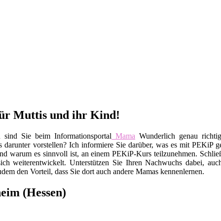
ür Muttis und ihr Kind!
sind Sie beim Informationsportal
Mama
Wunderlich genau richti
darunter vorstellen? Ich informiere Sie darüber, was es mit PEKiP gen
nd warum es sinnvoll ist, an einem PEKiP-Kurs teilzunehmen. Schließ
sich weiterentwickelt. Unterstützen Sie Ihren Nachwuchs dabei, au
udem den Vorteil, dass Sie dort auch andere Mamas kennenlernen.
eim (Hessen)