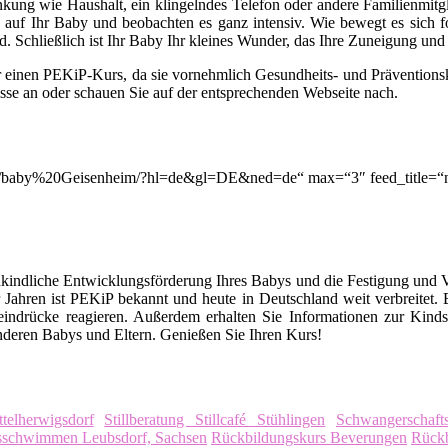
lenkung wie Haushalt, ein klingelndes Telefon oder andere Familienmitg
auf Ihr Baby und beobachten es ganz intensiv. Wie bewegt es sich for
. Schließlich ist Ihr Baby Ihr kleines Wunder, das Ihre Zuneigung un
r einen PEKiP-Kurs, da sie vornehmlich Gesundheits- und Prävention
asse an oder schauen Sie auf der entsprechenden Webseite nach.
ion/q/baby%20Geisenheim/?hl=de&gl=DE&ned=de“ max=“3″ feed_title=
kindliche Entwicklungsförderung Ihres Babys und die Festigung und 
Jahren ist PEKiP bekannt und heute in Deutschland weit verbreitet
eindrücke reagieren. Außerdem erhalten Sie Informationen zur Kind
deren Babys und Eltern. Genießen Sie Ihren Kurs!
elherwigsdorf
Stillberatung Stillcafé Stühlingen
Schwangerschaf
sschwimmen Leubsdorf, Sachsen
Rückbildungskurs Beverungen
Rückb