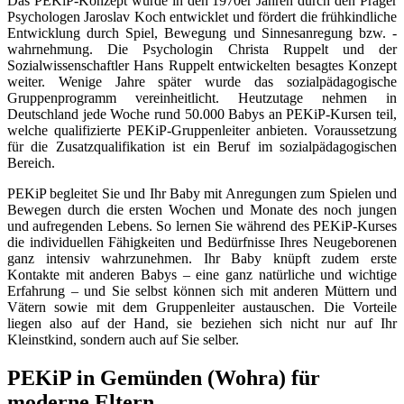
Das PEKiP-Konzept wurde in den 1970er Jahren durch den Prager
Psychologen Jaroslav Koch entwicklet und fördert die frühkindliche
Entwicklung durch Spiel, Bewegung und Sinnesanregung bzw. -
wahrnehmung. Die Psychologin Christa Ruppelt und der
Sozialwissenschaftler Hans Ruppelt entwickelten besagtes Konzept
weiter. Wenige Jahre später wurde das sozialpädagogische
Gruppenprogramm vereinheitlicht. Heutzutage nehmen in
Deutschland jede Woche rund 50.000 Babys an PEKiP-Kursen teil,
welche qualifizierte PEKiP-Gruppenleiter anbieten. Voraussetzung
für die Zusatzqualifikation ist ein Beruf im sozialpädagogischen
Bereich.
PEKiP begleitet Sie und Ihr Baby mit Anregungen zum Spielen und
Bewegen durch die ersten Wochen und Monate des noch jungen
und aufregenden Lebens. So lernen Sie während des PEKiP-Kurses
die individuellen Fähigkeiten und Bedürfnisse Ihres Neugeborenen
ganz intensiv wahrzunehmen. Ihr Baby knüpft zudem erste
Kontakte mit anderen Babys – eine ganz natürliche und wichtige
Erfahrung – und Sie selbst können sich mit anderen Müttern und
Vätern sowie mit dem Gruppenleiter austauschen. Die Vorteile
liegen also auf der Hand, sie beziehen sich nicht nur auf Ihr
Kleinstkind, sondern auch auf Sie selber.
PEKiP in Gemünden (Wohra) für
moderne Eltern