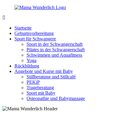
Zurück
zum
Inhalt
MamaWunderlich.de
Mutti
sein
Startseite
ist
Geburtsvorbereitung
wunderbar!
Sport für Schwangere
Sport in der Schwangerschaft
Pilates in der Schwangerschaft
Schwimmen und Aquafitness
Yoga
Rückbildung
Angebote und Kurse mit Baby
Stillberatung und Stillcafé
PEKiP
Trageberatung
Sport mit Baby
Osteopathie und Babymassage