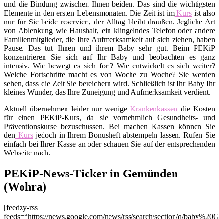
und die Bindung zwischen Ihnen beiden. Das sind die wichtigsten
Elemente in den ersten Lebensmonaten. Die Zeit ist im
Kurs
ist also
nur für Sie beide reserviert, der Alltag bleibt draußen. Jegliche Art
von Ablenkung wie Haushalt, ein klingelndes Telefon oder andere
Familienmitglieder, die Ihre Aufmerksamkeit auf sich ziehen, haben
Pause. Das tut Ihnen und ihrem Baby sehr gut. Beim PEKiP
konzentrieren Sie sich auf Ihr Baby und beobachten es ganz
intensiv. Wie bewegt es sich fort? Wie entwickelt es sich weiter?
Welche Fortschritte macht es von Woche zu Woche? Sie werden
sehen, dass die Zeit Sie bereichern wird. Schließlich ist Ihr Baby Ihr
kleines Wunder, das Ihre Zuneigung und Aufmerksamkeit verdient.
Aktuell übernehmen leider nur wenige
Krankenkassen
die Kosten
für einen PEKiP-Kurs, da sie vornehmlich Gesundheits- und
Präventionskurse bezuschussen. Bei machen Kassen können Sie
den
Kurs
jedoch in Ihrem Bonusheft abstempeln lassen. Rufen Sie
einfach bei Ihrer Kasse an oder schauen Sie auf der entsprechenden
Webseite nach.
PEKiP-News-Ticker in Gemünden
(Wohra)
[feedzy-rss
feeds=“https://news.google.com/news/rss/search/section/q/baby%2