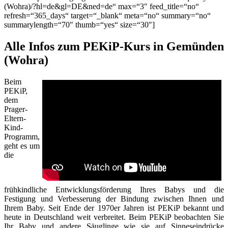
(Wohra)/?hl=de&gl=DE&ned=de“ max=“3″ feed_title=“no“
refresh=“365_days“ target=“_blank“ meta=“no“ summary=“no“
summarylength=“70″ thumb=“yes“ size=“30″]
Alle Infos zum PEKiP-Kurs in Gemünden
(Wohra)
Beim
PEKiP,
dem
Prager-
Eltern-
Kind-
Programm,
geht es um
die
frühkindliche Entwicklungsförderung Ihres Babys und die
Festigung und Verbesserung der Bindung zwischen Ihnen und
Ihrem Baby. Seit Ende der 1970er Jahren ist PEKiP bekannt und
heute in Deutschland weit verbreitet. Beim PEKiP beobachten Sie
Ihr Baby und andere Säuglinge wie sie auf Sinneseindrücke