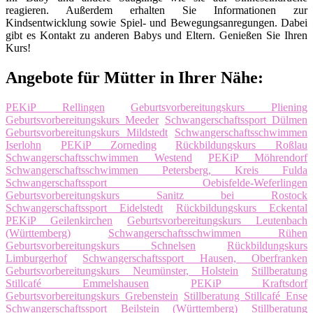
reagieren. Außerdem erhalten Sie Informationen zur
Kindsentwicklung sowie Spiel- und Bewegungsanregungen. Dabei
gibt es Kontakt zu anderen Babys und Eltern. Genießen Sie Ihren
Kurs!
Angebote für Mütter in Ihrer Nähe:
PEKiP Rellingen
Geburtsvorbereitungskurs Pliening
Geburtsvorbereitungskurs Meeder
Schwangerschaftssport Dülmen
Geburtsvorbereitungskurs Mildstedt
Schwangerschaftsschwimmen
Iserlohn
PEKiP Zorneding
Rückbildungskurs Roßlau
Schwangerschaftsschwimmen Westend
PEKiP Möhrendorf
Schwangerschaftsschwimmen Petersberg, Kreis Fulda
Schwangerschaftssport Oebisfelde-Weferlingen
Geburtsvorbereitungskurs Sanitz bei Rostock
Schwangerschaftssport Eidelstedt
Rückbildungskurs Eckental
PEKiP Geilenkirchen
Geburtsvorbereitungskurs Leutenbach
(Württemberg)
Schwangerschaftsschwimmen Rühen
Geburtsvorbereitungskurs Schnelsen
Rückbildungskurs
Limburgerhof
Schwangerschaftssport Hausen, Oberfranken
Geburtsvorbereitungskurs Neumünster, Holstein
Stillberatung
Stillcafé Emmelshausen
PEKiP Kraftsdorf
Geburtsvorbereitungskurs Grebenstein
Stillberatung Stillcafé Ense
Schwangerschaftssport Beilstein (Württemberg)
Stillberatung