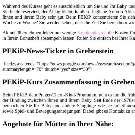
Während des Kurses geht es ausschließlich um Sie und Ihr Baby und
Sie beide reserviert, der Alltag bleibt draußen. Jegliche Art von Ab
Ihnen und ihrem Baby sehr gut. Beim PEKiP konzentrieren Sie sich 
Woche zu Woche? Sie werden sehen, dass die Zeit Sie bereichern wird
Aktuell übernehmen leider nur wenige
Krankenkassen
die Kosten fü
in Ihrem Bonusheft abstempeln lassen. Rufen Sie einfach bei Ihrer K
PEKiP-News-Ticker in Grebenstein
[feedzy-rss feeds=“https://news.google.com/news/rss/search/sect
summarylength=“70″ thumb=“yes“ size=“30″]
PEKiP-Kurs Zusammenfassung in Grebens
Beim PEKiP, dem Prager-Eltern-Kind-Programm, geht es um die früh
der Bindung zwischen Ihnen und Ihrem Baby. Seit Ende der 1970er 
beobachten Sie Ihr Baby und andere Säuglinge wie sie auf Sinnes
sowie Spiel- und Bewegungsanregungen. Dabei gibt es Kontakt zu an
Angebote für Mütter in Ihrer Nähe: