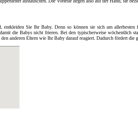
enleiter austauschen. Die Vorteile liegen also auf der Hand, sie bezieh
tkleiden Sie Ihr Baby. Denn so können sie sich am allerbesten fr
 damit die Babys nicht frieren. Bei den typischerweise wöchentlich 
en anderen Eltern wie Ihr Baby darauf reagiert. Dadurch fördert die g