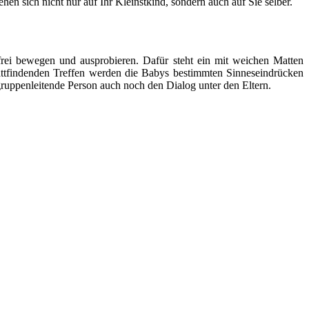
en sich nicht nur auf Ihr Kleinstkind, sondern auch auf Sie selber.
ei bewegen und ausprobieren. Dafür steht ein mit weichen Matten
stattfindenden Treffen werden die Babys bestimmten Sinneseindrücken
ruppenleitende Person auch noch den Dialog unter den Eltern.