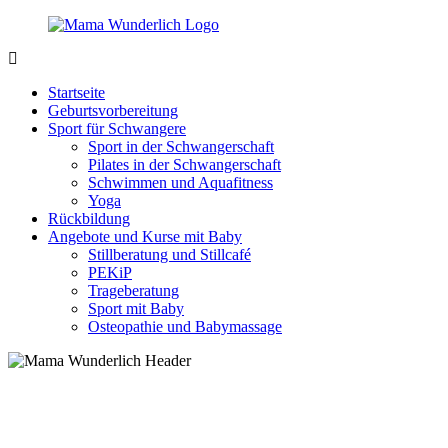
Zurück
zum
Inhalt
MamaWunderlich.de
Mutti
sein
Startseite
ist
Geburtsvorbereitung
wunderbar!
Sport für Schwangere
Sport in der Schwangerschaft
Pilates in der Schwangerschaft
Schwimmen und Aquafitness
Yoga
Rückbildung
Angebote und Kurse mit Baby
Stillberatung und Stillcafé
PEKiP
Trageberatung
Sport mit Baby
Osteopathie und Babymassage