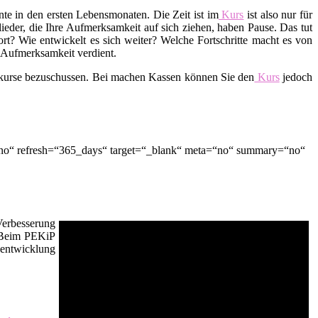
te in den ersten Lebensmonaten. Die Zeit ist im
Kurs
ist also nur für
lieder, die Ihre Aufmerksamkeit auf sich ziehen, haben Pause. Das tut
t? Wie entwickelt es sich weiter? Welche Fortschritte macht es von
d Aufmerksamkeit verdient.
skurse bezuschussen. Bei machen Kassen können Sie den
Kurs
jedoch
“no“ refresh=“365_days“ target=“_blank“ meta=“no“ summary=“no“
Verbesserung
. Beim PEKiP
sentwicklung