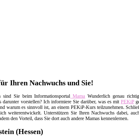
für Ihren Nachwuchs und Sie!
sind Sie beim Informationsportal
Mama
Wunderlich genau richti
darunter vorstellen? Ich informiere Sie darüber, was es mit
PEKiP
ge
und warum es sinnvoll ist, an einem PEKiP-Kurs teilzunehmen. Schließ
sich weiterentwickelt. Unterstützen Sie Ihren Nachwuchs dabei, au
udem den Vorteil, dass Sie dort auch andere Mamas kennenlernen.
tein (Hessen)