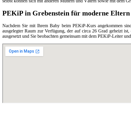
selbst können sich mit anderen Müttern und Vätern sowie mit dem Grupp
PEKiP in Grebenstein für moderne Eltern
Nachdem Sie mit Ihrem Baby beim PEKiP-Kurs angekommen sind, en
ausgelegter Raum zur Verfügung, der auf circa 26 Grad geheizt ist,
ausgesetzt und Sie beobachten gemeinsam mit dem PEKiP-Leiter und d