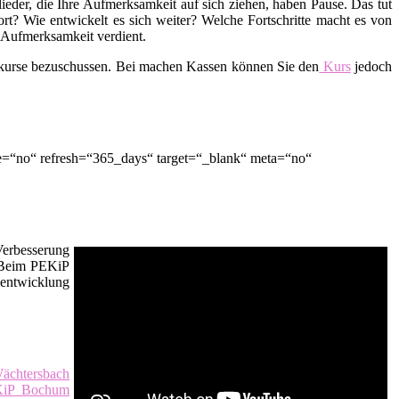
lieder, die Ihre Aufmerksamkeit auf sich ziehen, haben Pause. Das tut
t? Wie entwickelt es sich weiter? Welche Fortschritte macht es von
d Aufmerksamkeit verdient.
skurse bezuschussen. Bei machen Kassen können Sie den
Kurs
jedoch
e=“no“ refresh=“365_days“ target=“_blank“ meta=“no“
Verbesserung
. Beim PEKiP
sentwicklung
ächtersbach
iP Bochum