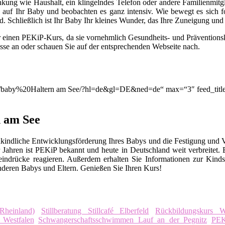
lenkung wie Haushalt, ein klingelndes Telefon oder andere Familienmitg
auf Ihr Baby und beobachten es ganz intensiv. Wie bewegt es sich for
. Schließlich ist Ihr Baby Ihr kleines Wunder, das Ihre Zuneigung un
r einen PEKiP-Kurs, da sie vornehmlich Gesundheits- und Prävention
asse an oder schauen Sie auf der entsprechenden Webseite nach.
ion/q/baby%20Haltern am See/?hl=de&gl=DE&ned=de“ max=“3″ feed_titl
 am See
kindliche Entwicklungsförderung Ihres Babys und die Festigung und 
Jahren ist PEKiP bekannt und heute in Deutschland weit verbreitet
eindrücke reagieren. Außerdem erhalten Sie Informationen zur Kind
deren Babys und Eltern. Genießen Sie Ihren Kurs!
Rheinland)
Stillberatung Stillcafé Elberfeld
Rückbildungskurs W
Westfalen
Schwangerschaftsschwimmen Lauf an der Pegnitz
PEK