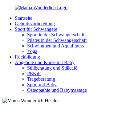
Zurück
zum
Startseite
Inhalt
MamaWunderlich.de
Mutti
Geburtsvorbereitung
sein
Sport für Schwangere
ist
Sport in der Schwangerschaft
wunderbar!
Pilates in der Schwangerschaft
Schwimmen und Aquafitness
Yoga
Rückbildung
Angebote und Kurse mit Baby
Stillberatung und Stillcafé
PEKiP
Trageberatung
Sport mit Baby
Osteopathie und Babymassage