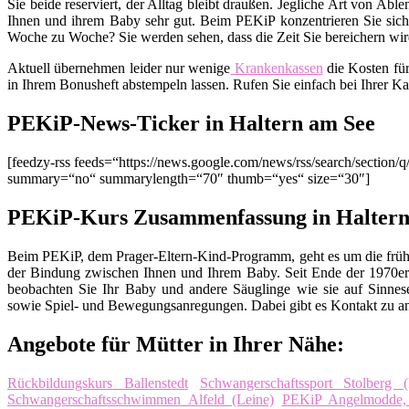
Sie beide reserviert, der Alltag bleibt draußen. Jegliche Art von Ab
Ihnen und ihrem Baby sehr gut. Beim PEKiP konzentrieren Sie sich 
Woche zu Woche? Sie werden sehen, dass die Zeit Sie bereichern wird
Aktuell übernehmen leider nur wenige
Krankenkassen
die Kosten fü
in Ihrem Bonusheft abstempeln lassen. Rufen Sie einfach bei Ihrer K
PEKiP-News-Ticker in Haltern am See
[feedzy-rss feeds=“https://news.google.com/news/rss/search/sect
summary=“no“ summarylength=“70″ thumb=“yes“ size=“30″]
PEKiP-Kurs Zusammenfassung in Haltern
Beim PEKiP, dem Prager-Eltern-Kind-Programm, geht es um die früh
der Bindung zwischen Ihnen und Ihrem Baby. Seit Ende der 1970er 
beobachten Sie Ihr Baby und andere Säuglinge wie sie auf Sinnes
sowie Spiel- und Bewegungsanregungen. Dabei gibt es Kontakt zu an
Angebote für Mütter in Ihrer Nähe:
Rückbildungskurs Ballenstedt
Schwangerschaftssport Stolberg (
Schwangerschaftsschwimmen Alfeld (Leine)
PEKiP Angelmodde, 