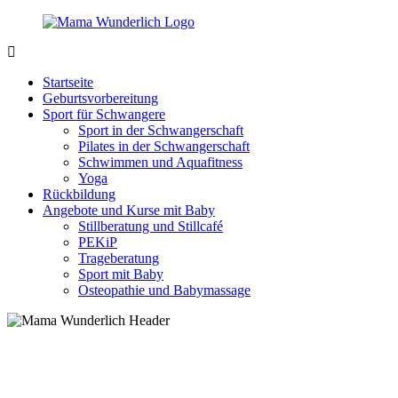
Zurück
zum
Inhalt
MamaWunderlich.de
Mutti
sein
Startseite
ist
Geburtsvorbereitung
wunderbar!
Sport für Schwangere
Sport in der Schwangerschaft
Pilates in der Schwangerschaft
Schwimmen und Aquafitness
Yoga
Rückbildung
Angebote und Kurse mit Baby
Stillberatung und Stillcafé
PEKiP
Trageberatung
Sport mit Baby
Osteopathie und Babymassage