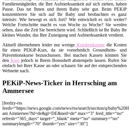
Familienmitglieder, die Ihre Aufmerksamkeit auf sich ziehen, haben
Pause. Das tut Ihnen und ihrem Baby sehr gut. Beim PEKiP
konzentrieren Sie sich auf Ihr Baby und beobachten es ganz
intensiv. Wie bewegt es sich fort? Wie entwickelt es sich weiter?
Welche Fortschritte macht es von Woche zu Woche? Sie werden
sehen, dass die Zeit Sie bereichern wird. Schließlich ist Ihr Baby Ihr
kleines Wunder, das Ihre Zuneigung und Aufmerksamkeit verdient.
Aktuell übernehmen leider nur wenige
Krankenkassen
die Kosten
für einen PEKiP-Kurs, da sie vornehmlich Gesundheits- und
Präventionskurse bezuschussen. Bei machen Kassen können Sie
den
Kurs
jedoch in Ihrem Bonusheft abstempeln lassen. Rufen Sie
einfach bei Ihrer Kasse an oder schauen Sie auf der entsprechenden
Webseite nach.
PEKiP-News-Ticker in Herrsching am
Ammersee
[feedzy-rss
feeds=“https://news.google.com/news/rss/search/section/q/baby%20H
am Ammersee/?hl=de&gl=DE&ned=de“ max=“3″ feed_title=“no“
refresh=“365_days“ target=“_blank“ meta=“no“ summary=“no“
summarylength=“70″ thumb=“yes“ size=“30″]