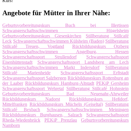
Kurs!
Angebote für Mütter in Ihrer Nähe:
Geburtsvorbereitungskurs Buch bei Illertissen
Schwangerschaftsschwimmen Hügelsheim
Geburtsvorbereitungskurs Giesenkirchen
Stillberatung Stillcafé
Leck
Schwangerschaftsschwimmen Külsheim (Baden)
Stillberatung
Stillcafé Treuen, Vogtland
Rückbildungskurs Otzberg
Schwangerschaftsschwimmen Angelburg, Hessen
Schwangerschaftssport Strullendorf
Schwangerschaftssport
Eisenhüttenstadt
Schwangerschaftssport Landsberg am Lech
Schwangerschaftsschwimmen Markt Indersdorf
Stillberatung
Stillcafé Marienheide
Schwangerschaftssport Erftstadt
Schwangerschaftssport Salzbergen
Rückbildungskurs Rottenburg an
der Laaber
Rückbildungskurs Hamburg-Altstadt
PEKiP Gersheim
Schwangerschaftssport Wehretal
Stillberatung Stillcafé Hohnstein
Geburtsvorbereitungskurs Bad Neuenahr-Ahrweiler
Rückbildungskurs Nadorst
Rückbildungskurs Heßdorf,
Mittelfranken
Rückbildungskurs Mücheln (Geiseltal)
Stillberatung
Stillcafé Bexbach
Schwangerschaftsschwimmen Meiningen
Rückbildungskurs Burghausen, Salzach
Schwangerschaftssport
Rheda-Wiedenbrück
PEKiP Prenzlau
Geburtsvorbereitungskurs
Namborn