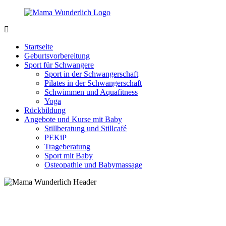
Zurück
zum
Inhalt
MamaWunderlich.de
Mutti
sein
Startseite
ist
Geburtsvorbereitung
wunderbar!
Sport für Schwangere
Sport in der Schwangerschaft
Pilates in der Schwangerschaft
Schwimmen und Aquafitness
Yoga
Rückbildung
Angebote und Kurse mit Baby
Stillberatung und Stillcafé
PEKiP
Trageberatung
Sport mit Baby
Osteopathie und Babymassage