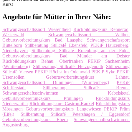
Kurs!
Angebote für Mütter in Ihrer Nähe:
Schwangerschaftssport Wiesentheid
Rückbildungskurs Rennerod,
Westerwald
Schwangerschaftssport Wilthen
Geburtsvorbereitungskurs Bad Laasphe
Schwangerschaftssport
Büttelborn
Stillberatung Stillcafé Ebensfeld
PEKiP Hauzenberg,
Niederbayern
Stillberatung Stillcafé Rotenburg an der Fulda
Geburtsvorbereitungskurs Bad Münder am Deister
Rückbildungskurs Rehau, Oberfranken
PEKiP Sachsenheim
(Württemberg)
Stillberatung Stillcafé Herzogenrath
Stillberatung
Stillcafé Viersen
PEKiP Höchst im Odenwald
PEKiP Syke
PEKiP
Ursensollen
Geburtsvorbereitungskurs Lahnau
Schwangerschaftssport Dunningen (Württemberg)
PEKiP
Schifferstadt
Stillberatung Stillcafé Breuna
Schwangerschaftsschwimmen Kabelsketal
Geburtsvorbereitungskurs Pfullingen
Rückbildungskurs
Niederwartha
Rückbildungskurs Castrop-Rauxel
Rückbildungskurs
Mössingen
Geburtsvorbereitungskurs Langewiesen
PEKiP Prüm
(Eifel)
Stillberatung Stillcafé Petershagen / Eggersdorf
Geburtsvorbereitungskurs Ebern
Schwangerschaftsschwimmen
Augustusburg