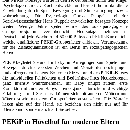
Das PEKiP-Konzept wurde in den 1970er Jahren durch den Prager
Psychologen Jaroslav Koch entwicklet und fördert die frühkindliche
Entwicklung durch Spiel, Bewegung und Sinnesanregung bzw. -
wahrnehmung. Die Psychologin Christa Ruppelt und der
Sozialwissenschaftler Hans Ruppelt entwickelten besagtes Konzept
weiter. Wenige Jahre später wurde das sozialpädagogische
Gruppenprogramm vereinheitlicht. Heutzutage nehmen in
Deutschland jede Woche rund 50.000 Babys an PEKiP-Kursen teil,
welche qualifizierte PEKiP-Gruppenleiter anbieten. Voraussetzung
für die Zusatzqualifikation ist ein Beruf im sozialpädagogischen
Bereich.
PEKiP begleitet Sie und Ihr Baby mit Anregungen zum Spielen und
Bewegen durch die ersten Wochen und Monate des noch jungen
und aufregenden Lebens. So lernen Sie während des PEKiP-Kurses
die individuellen Fähigkeiten und Bedürfnisse Ihres Neugeborenen
ganz intensiv wahrzunehmen. Ihr Baby knüpft zudem erste
Kontakte mit anderen Babys – eine ganz natürliche und wichtige
Erfahrung – und Sie selbst können sich mit anderen Müttern und
Vätern sowie mit dem Gruppenleiter austauschen. Die Vorteile
liegen also auf der Hand, sie beziehen sich nicht nur auf Ihr
Kleinstkind, sondern auch auf Sie selber.
PEKiP in Hövelhof für moderne Eltern