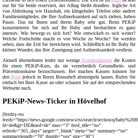
nur für Sie beide reserviert, der Alltag bleibt draußen. Jegliche Art
von Ablenkung wie Haushalt, ein klingelndes Telefon oder andere
Familienmitglieder, die Ihre Aufmerksamkeit auf sich ziehen, haben
Pause. Das tut Ihnen und ihrem Baby sehr gut. Beim PEKiP
konzentrieren Sie sich auf Ihr Baby und beobachten es ganz
intensiv. Wie bewegt es sich fort? Wie entwickelt es sich weiter?
Welche Fortschritte macht es von Woche zu Woche? Sie werden
sehen, dass die Zeit Sie bereichern wird. Schließlich ist Ihr Baby Ihr
kleines Wunder, das Ihre Zuneigung und Aufmerksamkeit verdient.
Aktuell übernehmen leider nur wenige
Krankenkassen
die Kosten
für einen PEKiP-Kurs, da sie vornehmlich Gesundheits- und
Präventionskurse bezuschussen. Bei machen Kassen können Sie
den
Kurs
jedoch in Ihrem Bonusheft abstempeln lassen. Rufen Sie
einfach bei Ihrer Kasse an oder schauen Sie auf der entsprechenden
Webseite nach.
PEKiP-News-Ticker in Hövelhof
[feedzy-rss
feeds=“https://news.google.com/news/rss/search/section/q/baby%20H
hl=de&gl=DE&ned=de“ max=“3″ feed_title=“no“
refresh=“365_days“ target=“_blank“ meta=“no“ summary=“no“
summarylength=“70″ thumb=“yes“ size=“30″]