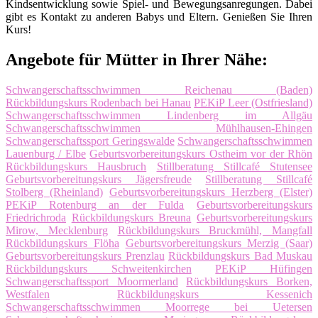
Kindsentwicklung sowie Spiel- und Bewegungsanregungen. Dabei
gibt es Kontakt zu anderen Babys und Eltern. Genießen Sie Ihren
Kurs!
Angebote für Mütter in Ihrer Nähe:
Schwangerschaftsschwimmen Reichenau (Baden)
Rückbildungskurs Rodenbach bei Hanau
PEKiP Leer (Ostfriesland)
Schwangerschaftsschwimmen Lindenberg im Allgäu
Schwangerschaftsschwimmen Mühlhausen-Ehingen
Schwangerschaftssport Geringswalde
Schwangerschaftsschwimmen
Lauenburg / Elbe
Geburtsvorbereitungskurs Ostheim vor der Rhön
Rückbildungskurs Hausbruch
Stillberatung Stillcafé Stutensee
Geburtsvorbereitungskurs Jägersfreude
Stillberatung Stillcafé
Stolberg (Rheinland)
Geburtsvorbereitungskurs Herzberg (Elster)
PEKiP Rotenburg an der Fulda
Geburtsvorbereitungskurs
Friedrichroda
Rückbildungskurs Breuna
Geburtsvorbereitungskurs
Mirow, Mecklenburg
Rückbildungskurs Bruckmühl, Mangfall
Rückbildungskurs Flöha
Geburtsvorbereitungskurs Merzig (Saar)
Geburtsvorbereitungskurs Prenzlau
Rückbildungskurs Bad Muskau
Rückbildungskurs Schweitenkirchen
PEKiP Hüfingen
Schwangerschaftssport Moormerland
Rückbildungskurs Borken,
Westfalen
Rückbildungskurs Kessenich
Schwangerschaftsschwimmen Moorrege bei Uetersen