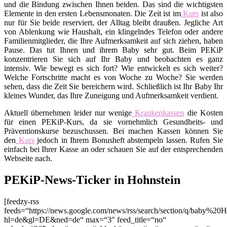
und die Bindung zwischen Ihnen beiden. Das sind die wichtigsten
Elemente in den ersten Lebensmonaten. Die Zeit ist im
Kurs
ist also
nur für Sie beide reserviert, der Alltag bleibt draußen. Jegliche Art
von Ablenkung wie Haushalt, ein klingelndes Telefon oder andere
Familienmitglieder, die Ihre Aufmerksamkeit auf sich ziehen, haben
Pause. Das tut Ihnen und ihrem Baby sehr gut. Beim PEKiP
konzentrieren Sie sich auf Ihr Baby und beobachten es ganz
intensiv. Wie bewegt es sich fort? Wie entwickelt es sich weiter?
Welche Fortschritte macht es von Woche zu Woche? Sie werden
sehen, dass die Zeit Sie bereichern wird. Schließlich ist Ihr Baby Ihr
kleines Wunder, das Ihre Zuneigung und Aufmerksamkeit verdient.
Aktuell übernehmen leider nur wenige
Krankenkassen
die Kosten
für einen PEKiP-Kurs, da sie vornehmlich Gesundheits- und
Präventionskurse bezuschussen. Bei machen Kassen können Sie
den
Kurs
jedoch in Ihrem Bonusheft abstempeln lassen. Rufen Sie
einfach bei Ihrer Kasse an oder schauen Sie auf der entsprechenden
Webseite nach.
PEKiP-News-Ticker in Hohnstein
[feedzy-rss
feeds=“https://news.google.com/news/rss/search/section/q/baby%20H
hl=de&gl=DE&ned=de“ max=“3″ feed_title=“no“