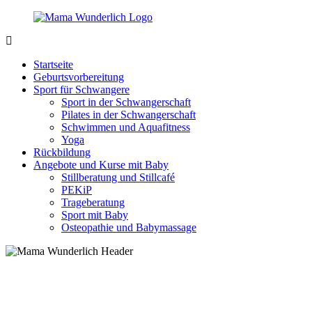
Zurück
zum
Inhalt
MamaWunderlich.de
Mutti
sein
Startseite
ist
Geburtsvorbereitung
wunderbar!
Sport für Schwangere
Sport in der Schwangerschaft
Pilates in der Schwangerschaft
Schwimmen und Aquafitness
Yoga
Rückbildung
Angebote und Kurse mit Baby
Stillberatung und Stillcafé
PEKiP
Trageberatung
Sport mit Baby
Osteopathie und Babymassage