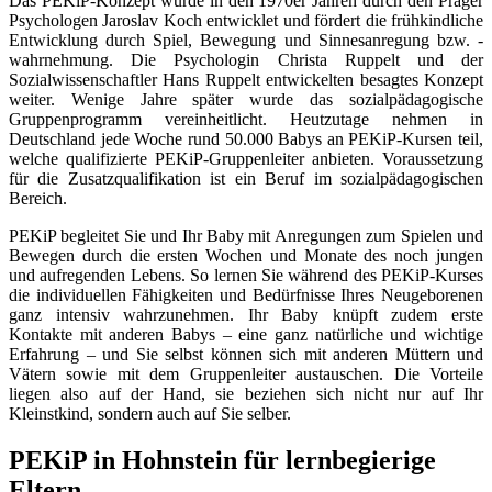
Das PEKiP-Konzept wurde in den 1970er Jahren durch den Prager
Psychologen Jaroslav Koch entwicklet und fördert die frühkindliche
Entwicklung durch Spiel, Bewegung und Sinnesanregung bzw. -
wahrnehmung. Die Psychologin Christa Ruppelt und der
Sozialwissenschaftler Hans Ruppelt entwickelten besagtes Konzept
weiter. Wenige Jahre später wurde das sozialpädagogische
Gruppenprogramm vereinheitlicht. Heutzutage nehmen in
Deutschland jede Woche rund 50.000 Babys an PEKiP-Kursen teil,
welche qualifizierte PEKiP-Gruppenleiter anbieten. Voraussetzung
für die Zusatzqualifikation ist ein Beruf im sozialpädagogischen
Bereich.
PEKiP begleitet Sie und Ihr Baby mit Anregungen zum Spielen und
Bewegen durch die ersten Wochen und Monate des noch jungen
und aufregenden Lebens. So lernen Sie während des PEKiP-Kurses
die individuellen Fähigkeiten und Bedürfnisse Ihres Neugeborenen
ganz intensiv wahrzunehmen. Ihr Baby knüpft zudem erste
Kontakte mit anderen Babys – eine ganz natürliche und wichtige
Erfahrung – und Sie selbst können sich mit anderen Müttern und
Vätern sowie mit dem Gruppenleiter austauschen. Die Vorteile
liegen also auf der Hand, sie beziehen sich nicht nur auf Ihr
Kleinstkind, sondern auch auf Sie selber.
PEKiP in Hohnstein für lernbegierige
Eltern