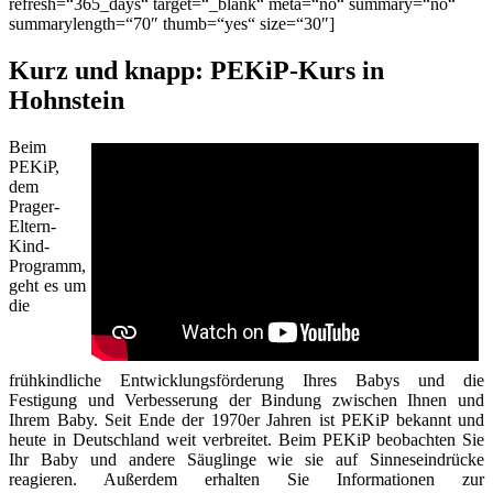
refresh=“365_days“ target=“_blank“ meta=“no“ summary=“no“
summarylength=“70″ thumb=“yes“ size=“30″]
Kurz und knapp: PEKiP-Kurs in
Hohnstein
Beim
PEKiP,
dem
Prager-
Eltern-
Kind-
Programm,
geht es um
die
frühkindliche Entwicklungsförderung Ihres Babys und die
Festigung und Verbesserung der Bindung zwischen Ihnen und
Ihrem Baby. Seit Ende der 1970er Jahren ist PEKiP bekannt und
heute in Deutschland weit verbreitet. Beim PEKiP beobachten Sie
Ihr Baby und andere Säuglinge wie sie auf Sinneseindrücke
reagieren. Außerdem erhalten Sie Informationen zur