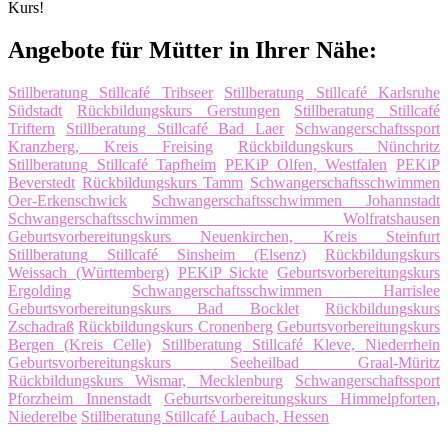
Kurs!
Angebote für Mütter in Ihrer Nähe:
Stillberatung Stillcafé Tribseer
Stillberatung Stillcafé Karlsruhe
Südstadt
Rückbildungskurs Gerstungen
Stillberatung Stillcafé
Triftern
Stillberatung Stillcafé Bad Laer
Schwangerschaftssport
Kranzberg, Kreis Freising
Rückbildungskurs Nünchritz
Stillberatung Stillcafé Tapfheim
PEKiP Olfen, Westfalen
PEKiP
Beverstedt
Rückbildungskurs Tamm
Schwangerschaftsschwimmen
Oer-Erkenschwick
Schwangerschaftsschwimmen Johannstadt
Schwangerschaftsschwimmen Wolfratshausen
Geburtsvorbereitungskurs Neuenkirchen, Kreis Steinfurt
Stillberatung Stillcafé Sinsheim (Elsenz)
Rückbildungskurs
Weissach (Württemberg)
PEKiP Sickte
Geburtsvorbereitungskurs
Ergolding
Schwangerschaftsschwimmen Harrislee
Geburtsvorbereitungskurs Bad Bocklet
Rückbildungskurs
Zschadraß
Rückbildungskurs Cronenberg
Geburtsvorbereitungskurs
Bergen (Kreis Celle)
Stillberatung Stillcafé Kleve, Niederrhein
Geburtsvorbereitungskurs Seeheilbad Graal-Müritz
Rückbildungskurs Wismar, Mecklenburg
Schwangerschaftssport
Pforzheim Innenstadt
Geburtsvorbereitungskurs Himmelpforten,
Niederelbe
Stillberatung Stillcafé Laubach, Hessen