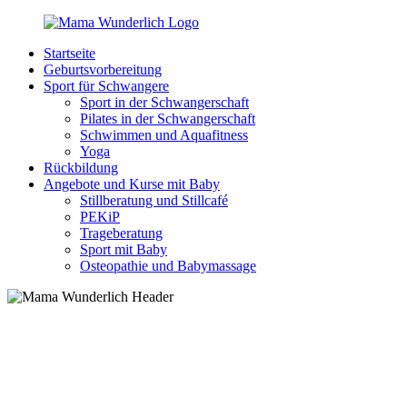
Zurück
zum
Startseite
Inhalt
MamaWunderlich.de
Mutti
Geburtsvorbereitung
sein
Sport für Schwangere
ist
Sport in der Schwangerschaft
wunderbar!
Pilates in der Schwangerschaft
Schwimmen und Aquafitness
Yoga
Rückbildung
Angebote und Kurse mit Baby
Stillberatung und Stillcafé
PEKiP
Trageberatung
Sport mit Baby
Osteopathie und Babymassage