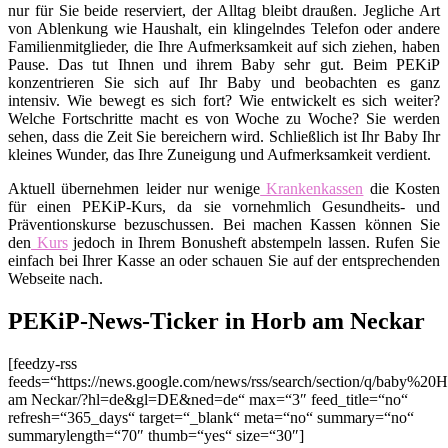
nur für Sie beide reserviert, der Alltag bleibt draußen. Jegliche Art
von Ablenkung wie Haushalt, ein klingelndes Telefon oder andere
Familienmitglieder, die Ihre Aufmerksamkeit auf sich ziehen, haben
Pause. Das tut Ihnen und ihrem Baby sehr gut. Beim PEKiP
konzentrieren Sie sich auf Ihr Baby und beobachten es ganz
intensiv. Wie bewegt es sich fort? Wie entwickelt es sich weiter?
Welche Fortschritte macht es von Woche zu Woche? Sie werden
sehen, dass die Zeit Sie bereichern wird. Schließlich ist Ihr Baby Ihr
kleines Wunder, das Ihre Zuneigung und Aufmerksamkeit verdient.
Aktuell übernehmen leider nur wenige
Krankenkassen
die Kosten
für einen PEKiP-Kurs, da sie vornehmlich Gesundheits- und
Präventionskurse bezuschussen. Bei machen Kassen können Sie
den
Kurs
jedoch in Ihrem Bonusheft abstempeln lassen. Rufen Sie
einfach bei Ihrer Kasse an oder schauen Sie auf der entsprechenden
Webseite nach.
PEKiP-News-Ticker in Horb am Neckar
[feedzy-rss
feeds=“https://news.google.com/news/rss/search/section/q/baby%20
am Neckar/?hl=de&gl=DE&ned=de“ max=“3″ feed_title=“no“
refresh=“365_days“ target=“_blank“ meta=“no“ summary=“no“
summarylength=“70″ thumb=“yes“ size=“30″]