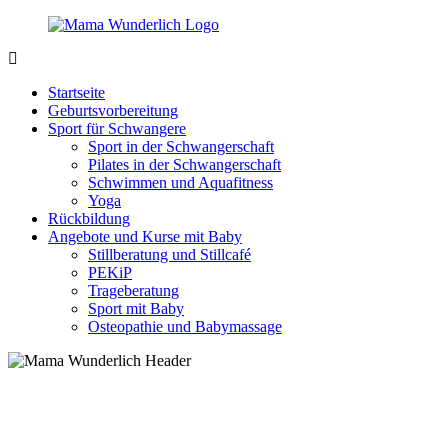
Zurück
zum
Inhalt
MamaWunderlich.de
Mutti
sein
Startseite
ist
Geburtsvorbereitung
wunderbar!
Sport für Schwangere
Sport in der Schwangerschaft
Pilates in der Schwangerschaft
Schwimmen und Aquafitness
Yoga
Rückbildung
Angebote und Kurse mit Baby
Stillberatung und Stillcafé
PEKiP
Trageberatung
Sport mit Baby
Osteopathie und Babymassage