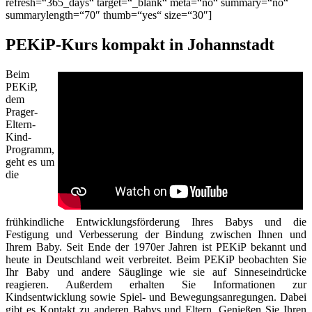
refresh=“365_days“ target=“_blank“ meta=“no“ summary=“no“
summarylength=“70″ thumb=“yes“ size=“30″]
PEKiP-Kurs kompakt in Johannstadt
Beim
PEKiP,
dem
Prager-
Eltern-
Kind-
Programm,
geht es um
die
frühkindliche Entwicklungsförderung Ihres Babys und die
Festigung und Verbesserung der Bindung zwischen Ihnen und
Ihrem Baby. Seit Ende der 1970er Jahren ist PEKiP bekannt und
heute in Deutschland weit verbreitet. Beim PEKiP beobachten Sie
Ihr Baby und andere Säuglinge wie sie auf Sinneseindrücke
reagieren. Außerdem erhalten Sie Informationen zur
Kindsentwicklung sowie Spiel- und Bewegungsanregungen. Dabei
gibt es Kontakt zu anderen Babys und Eltern. Genießen Sie Ihren