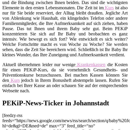
und die Bindung zwischen Ihnen beiden. Das sind die wichtigsten
Elemente in den ersten Lebensmonaten. Die Zeit ist im
Kurs
ist also
nur für Sie beide reserviert, der Alltag bleibt draußen. Jegliche Art
von Ablenkung wie Haushalt, ein klingelndes Telefon oder andere
Familienmitglieder, die Ihre Aufmerksamkeit auf sich ziehen, haben
Pause. Das tut Ihnen und ihrem Baby sehr gut. Beim PEKiP
konzentrieren Sie sich auf Ihr Baby und beobachten es ganz
intensiv. Wie bewegt es sich fort? Wie entwickelt es sich weiter?
Welche Fortschritte macht es von Woche zu Woche? Sie werden
sehen, dass die Zeit Sie bereichern wird. Schließlich ist Ihr Baby Ihr
kleines Wunder, das Ihre Zuneigung und Aufmerksamkeit verdient.
Aktuell übernehmen leider nur wenige
Krankenkassen
die Kosten
für einen PEKiP-Kurs, da sie vornehmlich Gesundheits- und
Präventionskurse bezuschussen. Bei machen Kassen können Sie
den
Kurs
jedoch in Ihrem Bonusheft abstempeln lassen. Rufen Sie
einfach bei Ihrer Kasse an oder schauen Sie auf der entsprechenden
Webseite nach.
PEKiP-News-Ticker in Johannstadt
[feedzy-rss
feeds=“https://news.google.com/news/rss/search/section/q/baby%20Jo
hl=de&gl=DE&ned=de“ max=“3″ feed_title=“no“