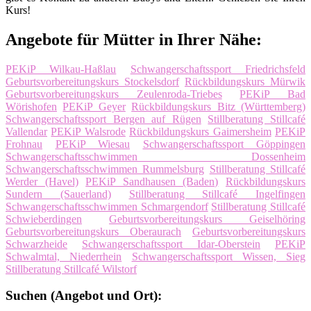
Kurs!
Angebote für Mütter in Ihrer Nähe:
PEKiP Wilkau-Haßlau
Schwangerschaftssport Friedrichsfeld
Geburtsvorbereitungskurs Stockelsdorf
Rückbildungskurs Mürwik
Geburtsvorbereitungskurs Zeulenroda-Triebes
PEKiP Bad
Wörishofen
PEKiP Geyer
Rückbildungskurs Bitz (Württemberg)
Schwangerschaftssport Bergen auf Rügen
Stillberatung Stillcafé
Vallendar
PEKiP Walsrode
Rückbildungskurs Gaimersheim
PEKiP
Frohnau
PEKiP Wiesau
Schwangerschaftssport Göppingen
Schwangerschaftsschwimmen Dossenheim
Schwangerschaftsschwimmen Rummelsburg
Stillberatung Stillcafé
Werder (Havel)
PEKiP Sandhausen (Baden)
Rückbildungskurs
Sundern (Sauerland)
Stillberatung Stillcafé Ingelfingen
Schwangerschaftsschwimmen Schmargendorf
Stillberatung Stillcafé
Schwieberdingen
Geburtsvorbereitungskurs Geiselhöring
Geburtsvorbereitungskurs Oberaurach
Geburtsvorbereitungskurs
Schwarzheide
Schwangerschaftssport Idar-Oberstein
PEKiP
Schwalmtal, Niederrhein
Schwangerschaftssport Wissen, Sieg
Stillberatung Stillcafé Wilstorf
Suchen (Angebot und Ort):