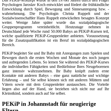
Das PEKiP-Konzept wurde in den 1970er Jahren durch den Prager
Psychologen Jaroslav Koch entwicklet und fördert die frühkindliche
Entwicklung durch Spiel, Bewegung und Sinnesanregung bzw. -
wahrnehmung. Die Psychologin Christa Ruppelt und der
Sozialwissenschaftler Hans Ruppelt entwickelten besagtes Konzept
weiter. Wenige Jahre später wurde das sozialpädagogische
Gruppenprogramm vereinheitlicht. Heutzutage nehmen in
Deutschland jede Woche rund 50.000 Babys an PEKiP-Kursen teil,
welche qualifizierte PEKiP-Gruppenleiter anbieten. Voraussetzung
für die Zusatzqualifikation ist ein Beruf im sozialpädagogischen
Bereich.
PEKiP begleitet Sie und Ihr Baby mit Anregungen zum Spielen und
Bewegen durch die ersten Wochen und Monate des noch jungen
und aufregenden Lebens. So lernen Sie während des PEKiP-Kurses
die individuellen Fähigkeiten und Bedürfnisse Ihres Neugeborenen
ganz intensiv wahrzunehmen. Ihr Baby knüpft zudem erste
Kontakte mit anderen Babys – eine ganz natürliche und wichtige
Erfahrung – und Sie selbst können sich mit anderen Müttern und
Vätern sowie mit dem Gruppenleiter austauschen. Die Vorteile
liegen also auf der Hand, sie beziehen sich nicht nur auf Ihr
Kleinstkind, sondern auch auf Sie selber.
PEKiP in Johannstadt für neugierige
Eltern