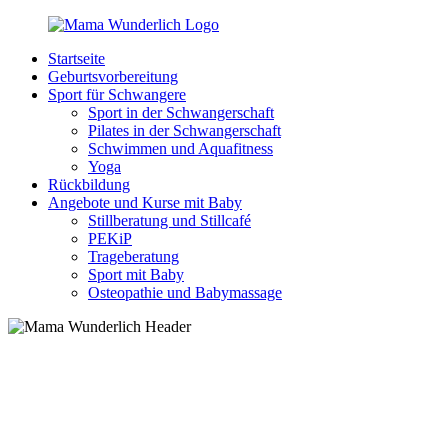
Zurück
zum
Startseite
Inhalt
MamaWunderlich.de
Mutti
Geburtsvorbereitung
sein
Sport für Schwangere
ist
Sport in der Schwangerschaft
wunderbar!
Pilates in der Schwangerschaft
Schwimmen und Aquafitness
Yoga
Rückbildung
Angebote und Kurse mit Baby
Stillberatung und Stillcafé
PEKiP
Trageberatung
Sport mit Baby
Osteopathie und Babymassage