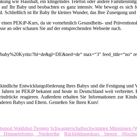
lenkung wie Haushalt, ein klingelndes Telefon oder andere Familienmitg
auf Ihr Baby und beobachten es ganz intensiv. Wie bewegt es sich for
. Schließlich ist Ihr Baby Ihr kleines Wunder, das Ihre Zuneigung un
r einen PEKiP-Kurs, da sie vornehmlich Gesundheits- und Prävention
asse an oder schauen Sie auf der entsprechenden Webseite nach.
ion/q/baby%20Kyritz/?hl=de&gl=DE&ned=de“ max=“3″ feed_title=“no“ 
kindliche Entwicklungsförderung Ihres Babys und die Festigung und 
Jahren ist PEKiP bekannt und heute in Deutschland weit verbreitet
eindrücke reagieren. Außerdem erhalten Sie Informationen zur Kind
deren Babys und Eltern. Genießen Sie Ihren Kurs!
tssport Waldshut-Tiengen
Schwangerschaftsschwimmen Münsingen (W
t Himmelpforten, Niederelbe
Rückbildungskurs Stegen (Hochs