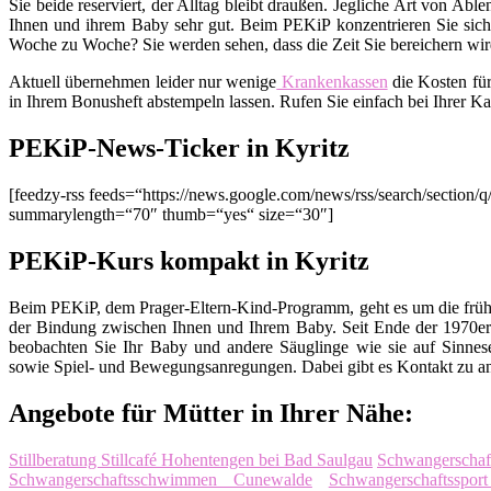
Sie beide reserviert, der Alltag bleibt draußen. Jegliche Art von Ab
Ihnen und ihrem Baby sehr gut. Beim PEKiP konzentrieren Sie sich 
Woche zu Woche? Sie werden sehen, dass die Zeit Sie bereichern wird
Aktuell übernehmen leider nur wenige
Krankenkassen
die Kosten fü
in Ihrem Bonusheft abstempeln lassen. Rufen Sie einfach bei Ihrer K
PEKiP-News-Ticker in Kyritz
[feedzy-rss feeds=“https://news.google.com/news/rss/search/sect
summarylength=“70″ thumb=“yes“ size=“30″]
PEKiP-Kurs kompakt in Kyritz
Beim PEKiP, dem Prager-Eltern-Kind-Programm, geht es um die früh
der Bindung zwischen Ihnen und Ihrem Baby. Seit Ende der 1970er 
beobachten Sie Ihr Baby und andere Säuglinge wie sie auf Sinnes
sowie Spiel- und Bewegungsanregungen. Dabei gibt es Kontakt zu an
Angebote für Mütter in Ihrer Nähe:
Stillberatung Stillcafé Hohentengen bei Bad Saulgau
Schwangerschaf
Schwangerschaftsschwimmen Cunewalde
Schwangerschaftsspor