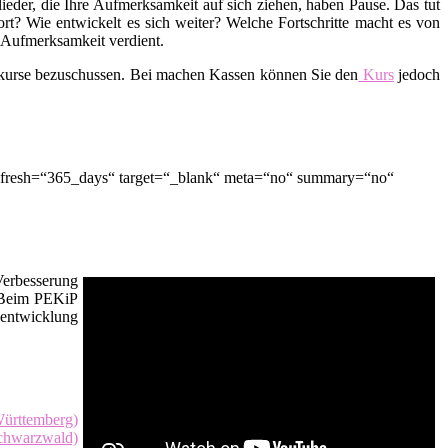
lieder, die Ihre Aufmerksamkeit auf sich ziehen, haben Pause. Das tut
t? Wie entwickelt es sich weiter? Welche Fortschritte macht es von
d Aufmerksamkeit verdient.
skurse bezuschussen. Bei machen Kassen können Sie den
Kurs
jedoch
refresh=“365_days“ target=“_blank“ meta=“no“ summary=“no“
Verbesserung
. Beim PEKiP
sentwicklung
ürttemberg)
chwarzwald)