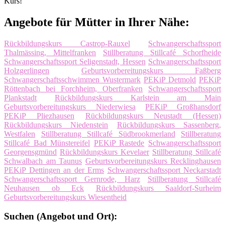
Kurs!
Angebote für Mütter in Ihrer Nähe:
Rückbildungskurs Castrop-Rauxel
Schwangerschaftssport
Thalmässing, Mittelfranken
Stillberatung Stillcafé Schorfheide
Schwangerschaftssport Seligenstadt, Hessen
Schwangerschaftssport
Holzgerlingen
Geburtsvorbereitungskurs Faßberg
Schwangerschaftsschwimmen Wustermark
PEKiP Detmold
PEKiP
Röttenbach bei Forchheim, Oberfranken
Schwangerschaftssport
Plankstadt
Rückbildungskurs Karlstein am Main
Geburtsvorbereitungskurs Niederwiesa
PEKiP Großhansdorf
PEKiP Pliezhausen
Rückbildungskurs Neustadt (Hessen)
Rückbildungskurs Niedenstein
Rückbildungskurs Sassenberg,
Westfalen
Stillberatung Stillcafé Südbrookmerland
Stillberatung
Stillcafé Bad Münstereifel
PEKiP Rastede
Schwangerschaftssport
Georgensgmünd
Rückbildungskurs Kevelaer
Stillberatung Stillcafé
Schwalbach am Taunus
Geburtsvorbereitungskurs Recklinghausen
PEKiP Dettingen an der Erms
Schwangerschaftssport Neckarstadt
Schwangerschaftssport Gernrode, Harz
Stillberatung Stillcafé
Neuhausen ob Eck
Rückbildungskurs Saaldorf-Surheim
Geburtsvorbereitungskurs Wiesentheid
Suchen (Angebot und Ort):