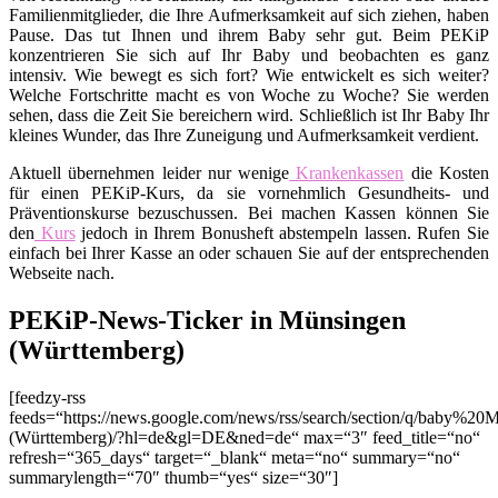
Familienmitglieder, die Ihre Aufmerksamkeit auf sich ziehen, haben
Pause. Das tut Ihnen und ihrem Baby sehr gut. Beim PEKiP
konzentrieren Sie sich auf Ihr Baby und beobachten es ganz
intensiv. Wie bewegt es sich fort? Wie entwickelt es sich weiter?
Welche Fortschritte macht es von Woche zu Woche? Sie werden
sehen, dass die Zeit Sie bereichern wird. Schließlich ist Ihr Baby Ihr
kleines Wunder, das Ihre Zuneigung und Aufmerksamkeit verdient.
Aktuell übernehmen leider nur wenige
Krankenkassen
die Kosten
für einen PEKiP-Kurs, da sie vornehmlich Gesundheits- und
Präventionskurse bezuschussen. Bei machen Kassen können Sie
den
Kurs
jedoch in Ihrem Bonusheft abstempeln lassen. Rufen Sie
einfach bei Ihrer Kasse an oder schauen Sie auf der entsprechenden
Webseite nach.
PEKiP-News-Ticker in Münsingen
(Württemberg)
[feedzy-rss
feeds=“https://news.google.com/news/rss/search/section/q/baby%20
(Württemberg)/?hl=de&gl=DE&ned=de“ max=“3″ feed_title=“no“
refresh=“365_days“ target=“_blank“ meta=“no“ summary=“no“
summarylength=“70″ thumb=“yes“ size=“30″]