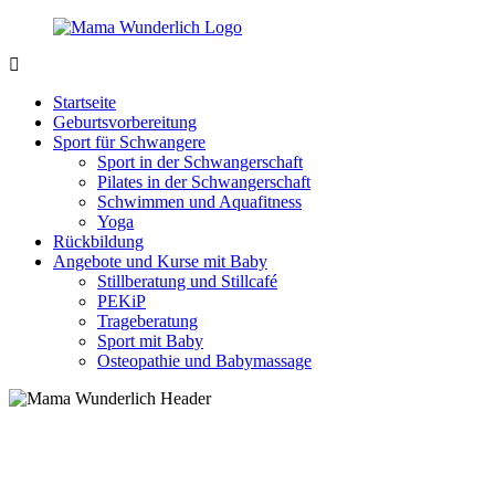
Zurück
zum
Inhalt
MamaWunderlich.de
Mutti
sein
Startseite
ist
Geburtsvorbereitung
wunderbar!
Sport für Schwangere
Sport in der Schwangerschaft
Pilates in der Schwangerschaft
Schwimmen und Aquafitness
Yoga
Rückbildung
Angebote und Kurse mit Baby
Stillberatung und Stillcafé
PEKiP
Trageberatung
Sport mit Baby
Osteopathie und Babymassage