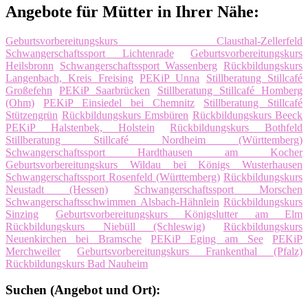
Angebote für Mütter in Ihrer Nähe:
Geburtsvorbereitungskurs Clausthal-Zellerfeld
Schwangerschaftssport Lichtenrade
Geburtsvorbereitungskurs
Heilsbronn
Schwangerschaftssport Wassenberg
Rückbildungskurs
Langenbach, Kreis Freising
PEKiP Unna
Stillberatung Stillcafé
Großefehn
PEKiP Saarbrücken
Stillberatung Stillcafé Homberg
(Ohm)
PEKiP Einsiedel bei Chemnitz
Stillberatung Stillcafé
Stützengrün
Rückbildungskurs Emsbüren
Rückbildungskurs Beeck
PEKiP Halstenbek, Holstein
Rückbildungskurs Bothfeld
Stillberatung Stillcafé Nordheim (Württemberg)
Schwangerschaftssport Hardthausen am Kocher
Geburtsvorbereitungskurs Wildau bei Königs Wusterhausen
Schwangerschaftssport Rosenfeld (Württemberg)
Rückbildungskurs
Neustadt (Hessen)
Schwangerschaftssport Morschen
Schwangerschaftsschwimmen Alsbach-Hähnlein
Rückbildungskurs
Sinzing
Geburtsvorbereitungskurs Königslutter am Elm
Rückbildungskurs Niebüll (Schleswig)
Rückbildungskurs
Neuenkirchen bei Bramsche
PEKiP Eging am See
PEKiP
Merchweiler
Geburtsvorbereitungskurs Frankenthal (Pfalz)
Rückbildungskurs Bad Nauheim
Suchen (Angebot und Ort):