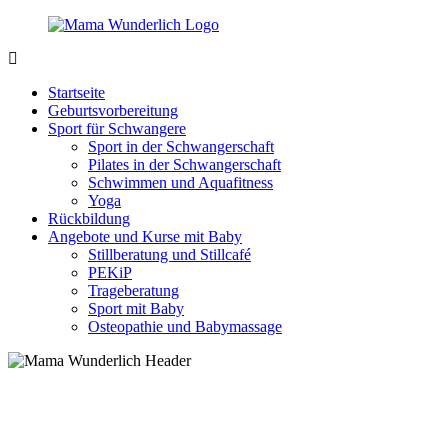
Zurück
zum
Inhalt
MamaWunderlich.de
Mutti
sein
Startseite
ist
Geburtsvorbereitung
wunderbar!
Sport für Schwangere
Sport in der Schwangerschaft
Pilates in der Schwangerschaft
Schwimmen und Aquafitness
Yoga
Rückbildung
Angebote und Kurse mit Baby
Stillberatung und Stillcafé
PEKiP
Trageberatung
Sport mit Baby
Osteopathie und Babymassage