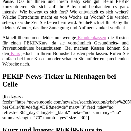
Pause. Das tut Ihnen und ihrem Baby sehr gut. Beim PEKiP
konzentrieren Sie sich auf Ihr Baby und beobachten es ganz
intensiv. Wie bewegt es sich fort? Wie entwickelt es sich weiter?
Welche Fortschritte macht es von Woche zu Woche? Sie werden
sehen, dass die Zeit Sie bereichern wird. Schließlich ist Ihr Baby Ihr
kleines Wunder, das Ihre Zuneigung und Aufmerksamkeit verdient.
Aktuell übernehmen leider nur wenige
Krankenkassen
die Kosten
für einen PEKiP-Kurs, da sie vornehmlich Gesundheits- und
Präventionskurse bezuschussen. Bei machen Kassen können Sie
den
Kurs
jedoch in Ihrem Bonusheft abstempeln lassen. Rufen Sie
einfach bei Ihrer Kasse an oder schauen Sie auf der entsprechenden
Webseite nach.
PEKiP-News-Ticker in Nienhagen bei
Celle
[feedzy-rss
feeds=“https://news.google.com/news/rss/search/section/q/baby%20
bei Celle/?hl=de&gl=DE&ned=de“ max=“3″ feed_title=“no“
refresh=“365_days“ target=“_blank“ meta=“no“ summary=“no“
summarylength=“70″ thumb=“yes“ size=“30″]
Kurz und knapp: PEKiP-Kurs in