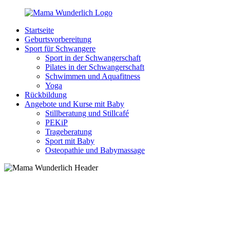
Zurück
zum
Startseite
Inhalt
MamaWunderlich.de
Mutti
Geburtsvorbereitung
sein
Sport für Schwangere
ist
Sport in der Schwangerschaft
wunderbar!
Pilates in der Schwangerschaft
Schwimmen und Aquafitness
Yoga
Rückbildung
Angebote und Kurse mit Baby
Stillberatung und Stillcafé
PEKiP
Trageberatung
Sport mit Baby
Osteopathie und Babymassage