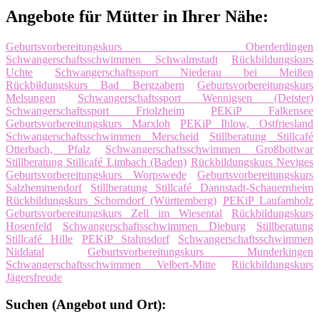
Angebote für Mütter in Ihrer Nähe:
Geburtsvorbereitungskurs Oberderdingen
Schwangerschaftsschwimmen Schwalmstadt
Rückbildungskurs
Uchte
Schwangerschaftssport Niederau bei Meißen
Rückbildungskurs Bad Bergzabern
Geburtsvorbereitungskurs
Melsungen
Schwangerschaftssport Wennigsen (Deister)
Schwangerschaftssport Friolzheim
PEKiP Falkensee
Geburtsvorbereitungskurs Marxloh
PEKiP Ihlow, Ostfriesland
Schwangerschaftsschwimmen Merscheid
Stillberatung Stillcafé
Otterbach, Pfalz
Schwangerschaftsschwimmen Großbottwar
Stillberatung Stillcafé Limbach (Baden)
Rückbildungskurs Neviges
Geburtsvorbereitungskurs Worpswede
Geburtsvorbereitungskurs
Salzhemmendorf
Stillberatung Stillcafé Dannstadt-Schauernheim
Rückbildungskurs Schorndorf (Württemberg)
PEKiP Laufamholz
Geburtsvorbereitungskurs Zell im Wiesental
Rückbildungskurs
Hosenfeld
Schwangerschaftsschwimmen Dieburg
Stillberatung
Stillcafé Hille
PEKiP Stahnsdorf
Schwangerschaftsschwimmen
Niddatal
Geburtsvorbereitungskurs Munderkingen
Schwangerschaftsschwimmen Velbert-Mitte
Rückbildungskurs
Jägersfreude
Suchen (Angebot und Ort):