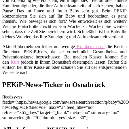
von Ablenkung wie Haushalt, ein klingelndes Telefon oder andere
Familienmitglieder, die Ihre Aufmerksamkeit auf sich ziehen, haben
Pause. Das tut Ihnen und ihrem Baby sehr gut. Beim PEKiP
konzentrieren Sie sich auf Ihr Baby und beobachten es ganz
intensiv. Wie bewegt es sich fort? Wie entwickelt es sich weiter?
Welche Fortschritte macht es von Woche zu Woche? Sie werden
sehen, dass die Zeit Sie bereichern wird. Schließlich ist Ihr Baby Ihr
kleines Wunder, das Ihre Zuneigung und Aufmerksamkeit verdient.
Aktuell übernehmen leider nur wenige
Krankenkassen
die Kosten
für einen PEKiP-Kurs, da sie vornehmlich Gesundheits- und
Präventionskurse bezuschussen. Bei machen Kassen können Sie
den
Kurs
jedoch in Ihrem Bonusheft abstempeln lassen. Rufen Sie
einfach bei Ihrer Kasse an oder schauen Sie auf der entsprechenden
Webseite nach.
PEKiP-News-Ticker in Osnabrück
[feedzy-rss
feeds=“https://news.google.com/news/rss/search/section/q/baby%20
hl=de&gl=DE&ned=de“ max=“3″ feed_title=“no“
refresh=“365_days“ target=“_blank“ meta=“no“ summary=“no“
summarylength=“70″ thumb=“yes“ size=“30″]