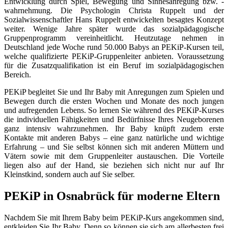
Entwicklung durch Spiel, Bewegung und Sinnesanregung bzw. -
wahrnehmung. Die Psychologin Christa Ruppelt und der
Sozialwissenschaftler Hans Ruppelt entwickelten besagtes Konzept
weiter. Wenige Jahre später wurde das sozialpädagogische
Gruppenprogramm vereinheitlicht. Heutzutage nehmen in
Deutschland jede Woche rund 50.000 Babys an PEKiP-Kursen teil,
welche qualifizierte PEKiP-Gruppenleiter anbieten. Voraussetzung
für die Zusatzqualifikation ist ein Beruf im sozialpädagogischen
Bereich.
PEKiP begleitet Sie und Ihr Baby mit Anregungen zum Spielen und
Bewegen durch die ersten Wochen und Monate des noch jungen
und aufregenden Lebens. So lernen Sie während des PEKiP-Kurses
die individuellen Fähigkeiten und Bedürfnisse Ihres Neugeborenen
ganz intensiv wahrzunehmen. Ihr Baby knüpft zudem erste
Kontakte mit anderen Babys – eine ganz natürliche und wichtige
Erfahrung – und Sie selbst können sich mit anderen Müttern und
Vätern sowie mit dem Gruppenleiter austauschen. Die Vorteile
liegen also auf der Hand, sie beziehen sich nicht nur auf Ihr
Kleinstkind, sondern auch auf Sie selber.
PEKiP in Osnabrück für moderne Eltern
Nachdem Sie mit Ihrem Baby beim PEKiP-Kurs angekommen sind,
entkleiden Sie Ihr Baby. Denn so können sie sich am allerbesten frei