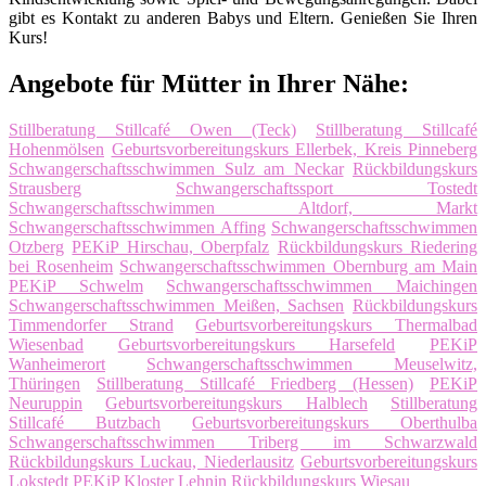
gibt es Kontakt zu anderen Babys und Eltern. Genießen Sie Ihren
Kurs!
Angebote für Mütter in Ihrer Nähe:
Stillberatung Stillcafé Owen (Teck)
Stillberatung Stillcafé
Hohenmölsen
Geburtsvorbereitungskurs Ellerbek, Kreis Pinneberg
Schwangerschaftsschwimmen Sulz am Neckar
Rückbildungskurs
Strausberg
Schwangerschaftssport Tostedt
Schwangerschaftsschwimmen Altdorf, Markt
Schwangerschaftsschwimmen Affing
Schwangerschaftsschwimmen
Otzberg
PEKiP Hirschau, Oberpfalz
Rückbildungskurs Riedering
bei Rosenheim
Schwangerschaftsschwimmen Obernburg am Main
PEKiP Schwelm
Schwangerschaftsschwimmen Maichingen
Schwangerschaftsschwimmen Meißen, Sachsen
Rückbildungskurs
Timmendorfer Strand
Geburtsvorbereitungskurs Thermalbad
Wiesenbad
Geburtsvorbereitungskurs Harsefeld
PEKiP
Wanheimerort
Schwangerschaftsschwimmen Meuselwitz,
Thüringen
Stillberatung Stillcafé Friedberg (Hessen)
PEKiP
Neuruppin
Geburtsvorbereitungskurs Halblech
Stillberatung
Stillcafé Butzbach
Geburtsvorbereitungskurs Oberthulba
Schwangerschaftsschwimmen Triberg im Schwarzwald
Rückbildungskurs Luckau, Niederlausitz
Geburtsvorbereitungskurs
Lokstedt
PEKiP Kloster Lehnin
Rückbildungskurs Wiesau