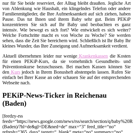
nur für Sie beide reserviert, der Alltag bleibt draußen. Jegliche Art
von Ablenkung wie Haushalt, ein klingelndes Telefon oder andere
Familienmitglieder, die Ihre Aufmerksamkeit auf sich ziehen, haben
Pause. Das tut Ihnen und ihrem Baby sehr gut. Beim PEKiP
konzentrieren Sie sich auf Ihr Baby und beobachten es ganz
intensiv. Wie bewegt es sich fort? Wie entwickelt es sich weiter?
Welche Fortschritte macht es von Woche zu Woche? Sie werden
sehen, dass die Zeit Sie bereichern wird. Schließlich ist Ihr Baby Ihr
kleines Wunder, das Ihre Zuneigung und Aufmerksamkeit verdient.
Aktuell übernehmen leider nur wenige
Krankenkassen
die Kosten
für einen PEKiP-Kurs, da sie vornehmlich Gesundheits- und
Präventionskurse bezuschussen. Bei machen Kassen können Sie
den
Kurs
jedoch in Ihrem Bonusheft abstempeln lassen. Rufen Sie
einfach bei Ihrer Kasse an oder schauen Sie auf der entsprechenden
Webseite nach.
PEKiP-News-Ticker in Reichenau
(Baden)
[feedzy-rss
feeds=“https://news.google.com/news/rss/search/section/q/baby%20
(Baden)/?hl=de&gl=DE&ned=de“ max=“3″ feed_title=“no“
refresh=“365_days“ target=“_blank“ meta=“no“ summary=“no“