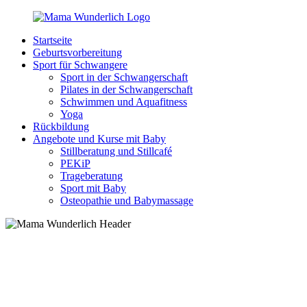
Zurück
zum
Startseite
Inhalt
MamaWunderlich.de
Mutti
Geburtsvorbereitung
sein
Sport für Schwangere
ist
Sport in der Schwangerschaft
wunderbar!
Pilates in der Schwangerschaft
Schwimmen und Aquafitness
Yoga
Rückbildung
Angebote und Kurse mit Baby
Stillberatung und Stillcafé
PEKiP
Trageberatung
Sport mit Baby
Osteopathie und Babymassage