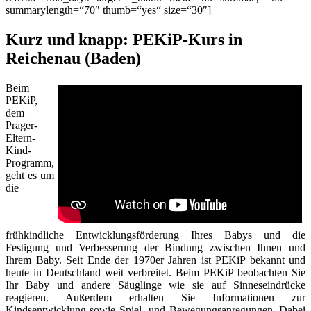
summarylength=“70″ thumb=“yes“ size=“30″]
Kurz und knapp: PEKiP-Kurs in
Reichenau (Baden)
Beim
PEKiP,
dem
Prager-
Eltern-
Kind-
Programm,
geht es um
die
frühkindliche Entwicklungsförderung Ihres Babys und die
Festigung und Verbesserung der Bindung zwischen Ihnen und
Ihrem Baby. Seit Ende der 1970er Jahren ist PEKiP bekannt und
heute in Deutschland weit verbreitet. Beim PEKiP beobachten Sie
Ihr Baby und andere Säuglinge wie sie auf Sinneseindrücke
reagieren. Außerdem erhalten Sie Informationen zur
Kindsentwicklung sowie Spiel- und Bewegungsanregungen. Dabei