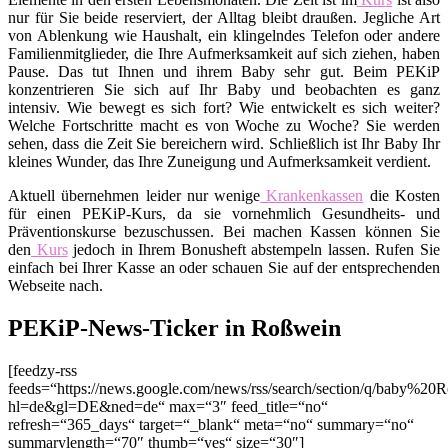
nur für Sie beide reserviert, der Alltag bleibt draußen. Jegliche Art
von Ablenkung wie Haushalt, ein klingelndes Telefon oder andere
Familienmitglieder, die Ihre Aufmerksamkeit auf sich ziehen, haben
Pause. Das tut Ihnen und ihrem Baby sehr gut. Beim PEKiP
konzentrieren Sie sich auf Ihr Baby und beobachten es ganz
intensiv. Wie bewegt es sich fort? Wie entwickelt es sich weiter?
Welche Fortschritte macht es von Woche zu Woche? Sie werden
sehen, dass die Zeit Sie bereichern wird. Schließlich ist Ihr Baby Ihr
kleines Wunder, das Ihre Zuneigung und Aufmerksamkeit verdient.
Aktuell übernehmen leider nur wenige
Krankenkassen
die Kosten
für einen PEKiP-Kurs, da sie vornehmlich Gesundheits- und
Präventionskurse bezuschussen. Bei machen Kassen können Sie
den
Kurs
jedoch in Ihrem Bonusheft abstempeln lassen. Rufen Sie
einfach bei Ihrer Kasse an oder schauen Sie auf der entsprechenden
Webseite nach.
PEKiP-News-Ticker in Roßwein
[feedzy-rss
feeds=“https://news.google.com/news/rss/search/section/q/baby%20
hl=de&gl=DE&ned=de“ max=“3″ feed_title=“no“
refresh=“365_days“ target=“_blank“ meta=“no“ summary=“no“
summarylength=“70″ thumb=“yes“ size=“30″]