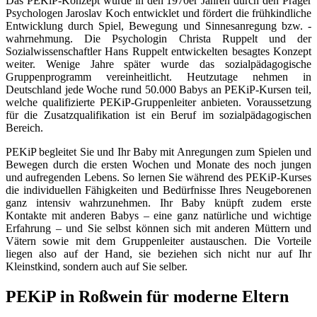
Das PEKiP-Konzept wurde in den 1970er Jahren durch den Prager
Psychologen Jaroslav Koch entwicklet und fördert die frühkindliche
Entwicklung durch Spiel, Bewegung und Sinnesanregung bzw. -
wahrnehmung. Die Psychologin Christa Ruppelt und der
Sozialwissenschaftler Hans Ruppelt entwickelten besagtes Konzept
weiter. Wenige Jahre später wurde das sozialpädagogische
Gruppenprogramm vereinheitlicht. Heutzutage nehmen in
Deutschland jede Woche rund 50.000 Babys an PEKiP-Kursen teil,
welche qualifizierte PEKiP-Gruppenleiter anbieten. Voraussetzung
für die Zusatzqualifikation ist ein Beruf im sozialpädagogischen
Bereich.
PEKiP begleitet Sie und Ihr Baby mit Anregungen zum Spielen und
Bewegen durch die ersten Wochen und Monate des noch jungen
und aufregenden Lebens. So lernen Sie während des PEKiP-Kurses
die individuellen Fähigkeiten und Bedürfnisse Ihres Neugeborenen
ganz intensiv wahrzunehmen. Ihr Baby knüpft zudem erste
Kontakte mit anderen Babys – eine ganz natürliche und wichtige
Erfahrung – und Sie selbst können sich mit anderen Müttern und
Vätern sowie mit dem Gruppenleiter austauschen. Die Vorteile
liegen also auf der Hand, sie beziehen sich nicht nur auf Ihr
Kleinstkind, sondern auch auf Sie selber.
PEKiP in Roßwein für moderne Eltern