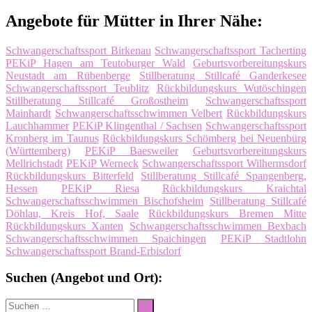
Angebote für Mütter in Ihrer Nähe:
Schwangerschaftssport Birkenau
Schwangerschaftssport Tacherting
PEKiP Hagen am Teutoburger Wald
Geburtsvorbereitungskurs
Neustadt am Rübenberge
Stillberatung Stillcafé Ganderkesee
Schwangerschaftssport Teublitz
Rückbildungskurs Wutöschingen
Stillberatung Stillcafé Großostheim
Schwangerschaftssport
Mainhardt
Schwangerschaftsschwimmen Velbert
Rückbildungskurs
Lauchhammer
PEKiP Klingenthal / Sachsen
Schwangerschaftssport
Kronberg im Taunus
Rückbildungskurs Schömberg bei Neuenbürg
(Württemberg)
PEKiP Baesweiler
Geburtsvorbereitungskurs
Mellrichstadt
PEKiP Werneck
Schwangerschaftssport Wilhermsdorf
Rückbildungskurs Bitterfeld
Stillberatung Stillcafé Spangenberg,
Hessen
PEKiP Riesa
Rückbildungskurs Kraichtal
Schwangerschaftsschwimmen Bischofsheim
Stillberatung Stillcafé
Döhlau, Kreis Hof, Saale
Rückbildungskurs Bremen Mitte
Rückbildungskurs Xanten
Schwangerschaftsschwimmen Bexbach
Schwangerschaftsschwimmen Spaichingen
PEKiP Stadtlohn
Schwangerschaftssport Brand-Erbisdorf
Suchen (Angebot und Ort):
Suche
Suchen