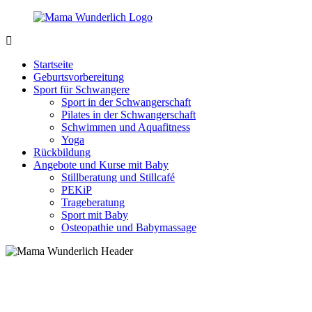
Zurück
zum
Inhalt
MamaWunderlich.de
Mutti
sein
Startseite
ist
Geburtsvorbereitung
wunderbar!
Sport für Schwangere
Sport in der Schwangerschaft
Pilates in der Schwangerschaft
Schwimmen und Aquafitness
Yoga
Rückbildung
Angebote und Kurse mit Baby
Stillberatung und Stillcafé
PEKiP
Trageberatung
Sport mit Baby
Osteopathie und Babymassage