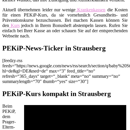
Aktuell übernehmen leider nur wenige
Krankenkassen
die Kosten
für einen PEKiP-Kurs, da sie vornehmlich Gesundheits- und
Präventionskurse bezuschussen. Bei machen Kassen können Sie
den
Kurs
jedoch in Ihrem Bonusheft abstempeln lassen. Rufen Sie
einfach bei Ihrer Kasse an oder schauen Sie auf der entsprechenden
Webseite nach.
PEKiP-News-Ticker in Strausberg
[feedzy-rss
feeds=“https://news.google.com/news/rss/search/section/q/baby%20St
hl=de&gl=DE&ned=de“ max=“3″ feed_title=“no“
refresh=“365_days“ target=“_blank“ meta=“no“ summary=“no“
summarylength=“70″ thumb=“yes“ size=“30″]
PEKiP-Kurs kompakt in Strausberg
Beim
PEKiP,
dem
Prager-
Eltern-