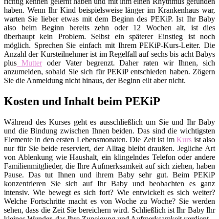
richtig kennen gelernt haben und mit ihm einen Rhythmus gefunden
haben. Wenn Ihr Kind beispielsweise länger im Krankenhaus war,
warten Sie lieber etwas mit dem Beginn des PEKiP. Ist Ihr Baby
also beim Beginn bereits zehn oder 12 Wochen alt, ist dies
überhaupt kein Problem. Selbst ein späterer Einstieg ist noch
möglich. Sprechen Sie einfach mit Ihrem PEKiP-Kurs-Leiter. Die
Anzahl der Kursteilnehmer ist im Regelfall auf sechs bis acht Babys
plus
Mutter
oder Vater begrenzt. Daher raten wir Ihnen, sich
anzumelden, sobald Sie sich für PEKiP entschieden haben. Zögern
Sie die Anmeldung nicht hinaus, der Beginn eilt aber nicht.
Kosten und Inhalt beim PEKiP
Während des Kurses geht es ausschließlich um Sie und Ihr Baby
und die Bindung zwischen Ihnen beiden. Das sind die wichtigsten
Elemente in den ersten Lebensmonaten. Die Zeit ist im
Kurs
ist also
nur für Sie beide reserviert, der Alltag bleibt draußen. Jegliche Art
von Ablenkung wie Haushalt, ein klingelndes Telefon oder andere
Familienmitglieder, die Ihre Aufmerksamkeit auf sich ziehen, haben
Pause. Das tut Ihnen und ihrem Baby sehr gut. Beim PEKiP
konzentrieren Sie sich auf Ihr Baby und beobachten es ganz
intensiv. Wie bewegt es sich fort? Wie entwickelt es sich weiter?
Welche Fortschritte macht es von Woche zu Woche? Sie werden
sehen, dass die Zeit Sie bereichern wird. Schließlich ist Ihr Baby Ihr
kleines Wunder, das Ihre Zuneigung und Aufmerksamkeit verdient.