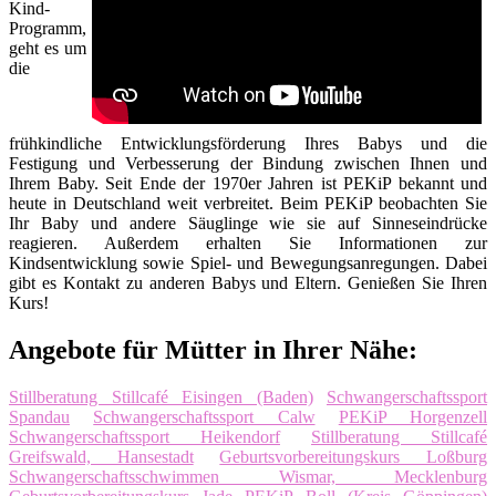
Kind-
Programm,
geht es um
die
frühkindliche Entwicklungsförderung Ihres Babys und die
Festigung und Verbesserung der Bindung zwischen Ihnen und
Ihrem Baby. Seit Ende der 1970er Jahren ist PEKiP bekannt und
heute in Deutschland weit verbreitet. Beim PEKiP beobachten Sie
Ihr Baby und andere Säuglinge wie sie auf Sinneseindrücke
reagieren. Außerdem erhalten Sie Informationen zur
Kindsentwicklung sowie Spiel- und Bewegungsanregungen. Dabei
gibt es Kontakt zu anderen Babys und Eltern. Genießen Sie Ihren
Kurs!
Angebote für Mütter in Ihrer Nähe:
Stillberatung Stillcafé Eisingen (Baden)
Schwangerschaftssport
Spandau
Schwangerschaftssport Calw
PEKiP Horgenzell
Schwangerschaftssport Heikendorf
Stillberatung Stillcafé
Greifswald, Hansestadt
Geburtsvorbereitungskurs Loßburg
Schwangerschaftsschwimmen Wismar, Mecklenburg