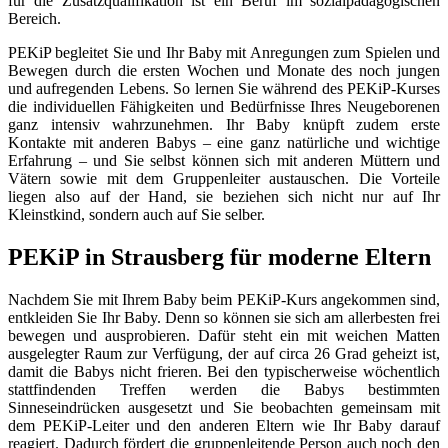
für die Zusatzqualifikation ist ein Beruf im sozialpädagogischen
Bereich.
PEKiP begleitet Sie und Ihr Baby mit Anregungen zum Spielen und
Bewegen durch die ersten Wochen und Monate des noch jungen
und aufregenden Lebens. So lernen Sie während des PEKiP-Kurses
die individuellen Fähigkeiten und Bedürfnisse Ihres Neugeborenen
ganz intensiv wahrzunehmen. Ihr Baby knüpft zudem erste
Kontakte mit anderen Babys – eine ganz natürliche und wichtige
Erfahrung – und Sie selbst können sich mit anderen Müttern und
Vätern sowie mit dem Gruppenleiter austauschen. Die Vorteile
liegen also auf der Hand, sie beziehen sich nicht nur auf Ihr
Kleinstkind, sondern auch auf Sie selber.
PEKiP in Strausberg für moderne Eltern
Nachdem Sie mit Ihrem Baby beim PEKiP-Kurs angekommen sind,
entkleiden Sie Ihr Baby. Denn so können sie sich am allerbesten frei
bewegen und ausprobieren. Dafür steht ein mit weichen Matten
ausgelegter Raum zur Verfügung, der auf circa 26 Grad geheizt ist,
damit die Babys nicht frieren. Bei den typischerweise wöchentlich
stattfindenden Treffen werden die Babys bestimmten
Sinneseindrücken ausgesetzt und Sie beobachten gemeinsam mit
dem PEKiP-Leiter und den anderen Eltern wie Ihr Baby darauf
reagiert. Dadurch fördert die gruppenleitende Person auch noch den