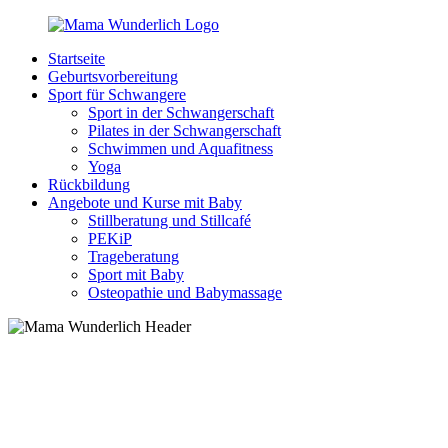
Zurück
zum
Startseite
Inhalt
MamaWunderlich.de
Mutti
Geburtsvorbereitung
sein
Sport für Schwangere
ist
Sport in der Schwangerschaft
wunderbar!
Pilates in der Schwangerschaft
Schwimmen und Aquafitness
Yoga
Rückbildung
Angebote und Kurse mit Baby
Stillberatung und Stillcafé
PEKiP
Trageberatung
Sport mit Baby
Osteopathie und Babymassage