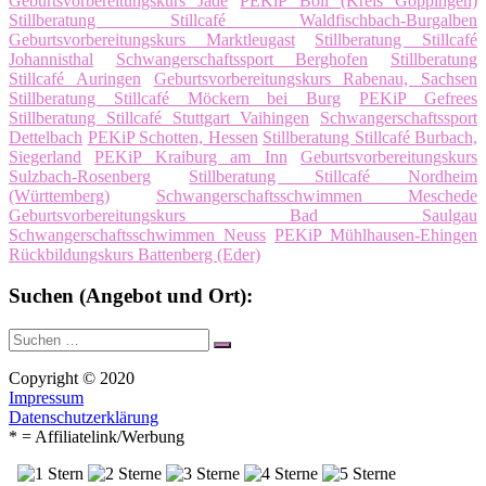
Geburtsvorbereitungskurs Jade
PEKiP Boll (Kreis Göppingen)
Stillberatung Stillcafé Waldfischbach-Burgalben
Geburtsvorbereitungskurs Marktleugast
Stillberatung Stillcafé
Johannisthal
Schwangerschaftssport Berghofen
Stillberatung
Stillcafé Auringen
Geburtsvorbereitungskurs Rabenau, Sachsen
Stillberatung Stillcafé Möckern bei Burg
PEKiP Gefrees
Stillberatung Stillcafé Stuttgart Vaihingen
Schwangerschaftssport
Dettelbach
PEKiP Schotten, Hessen
Stillberatung Stillcafé Burbach,
Siegerland
PEKiP Kraiburg am Inn
Geburtsvorbereitungskurs
Sulzbach-Rosenberg
Stillberatung Stillcafé Nordheim
(Württemberg)
Schwangerschaftsschwimmen Meschede
Geburtsvorbereitungskurs Bad Saulgau
Schwangerschaftsschwimmen Neuss
PEKiP Mühlhausen-Ehingen
Rückbildungskurs Battenberg (Eder)
Suchen (Angebot und Ort):
Suche
Suchen
nach:
Copyright © 2020
Impressum
Datenschutzerklärung
* = Affiliatelink/Werbung