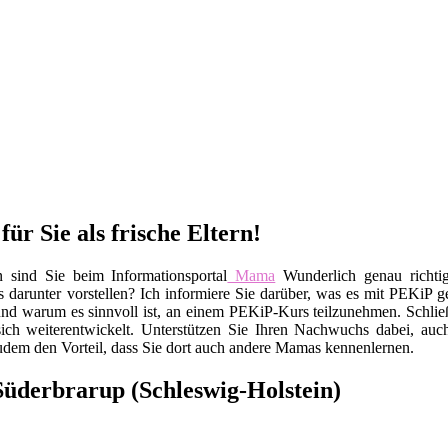
r Sie als frische Eltern!
 sind Sie beim Informationsportal
Mama
Wunderlich genau richti
darunter vorstellen? Ich informiere Sie darüber, was es mit PEKiP gen
und warum es sinnvoll ist, an einem PEKiP-Kurs teilzunehmen. Schließ
sich weiterentwickelt. Unterstützen Sie Ihren Nachwuchs dabei, au
udem den Vorteil, dass Sie dort auch andere Mamas kennenlernen.
üderbrarup (Schleswig-Holstein)