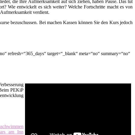
lieder, die Ihre Aufmerksamkeit auf sich ziehen, haben Pause. Das tut
t? Wie entwickelt es sich weiter? Welche Fortschritte macht es von
d Aufmerksamkeit verdient.
skurse bezuschussen. Bei machen Kassen können Sie den Kurs jedoch
=“no“ refresh=“365_days“ target=“_blank“ meta=“no“ summary=“no“
Verbesserung
. Beim PEKiP
sentwicklung
tsschwimmen
Gars am Inn