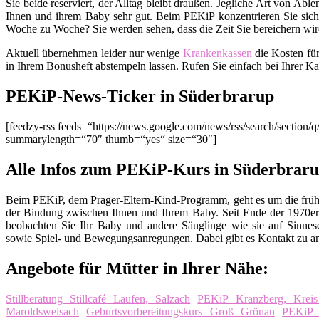
Sie beide reserviert, der Alltag bleibt draußen. Jegliche Art von Ab
Ihnen und ihrem Baby sehr gut. Beim PEKiP konzentrieren Sie sich 
Woche zu Woche? Sie werden sehen, dass die Zeit Sie bereichern wird
Aktuell übernehmen leider nur wenige
Krankenkassen
die Kosten fü
in Ihrem Bonusheft abstempeln lassen. Rufen Sie einfach bei Ihrer K
PEKiP-News-Ticker in Süderbrarup
[feedzy-rss feeds=“https://news.google.com/news/rss/search/sect
summarylength=“70″ thumb=“yes“ size=“30″]
Alle Infos zum PEKiP-Kurs in Süderbrar
Beim PEKiP, dem Prager-Eltern-Kind-Programm, geht es um die früh
der Bindung zwischen Ihnen und Ihrem Baby. Seit Ende der 1970er 
beobachten Sie Ihr Baby und andere Säuglinge wie sie auf Sinnes
sowie Spiel- und Bewegungsanregungen. Dabei gibt es Kontakt zu an
Angebote für Mütter in Ihrer Nähe:
Stillberatung Stillcafé Laufen, Salzach
PEKiP Kranzberg, Kreis 
Maroldsweisach
Geburtsvorbereitungskurs Groß Grönau
PEKiP 