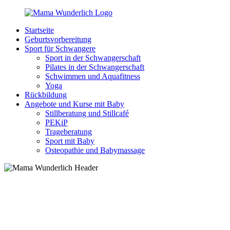
Zurück
zum
Startseite
Inhalt
MamaWunderlich.de
Mutti
Geburtsvorbereitung
sein
Sport für Schwangere
ist
Sport in der Schwangerschaft
wunderbar!
Pilates in der Schwangerschaft
Schwimmen und Aquafitness
Yoga
Rückbildung
Angebote und Kurse mit Baby
Stillberatung und Stillcafé
PEKiP
Trageberatung
Sport mit Baby
Osteopathie und Babymassage