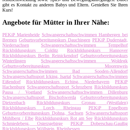
gibt es Kontakt zu anderen Babys und Eltern. Genießen Sie Ihren
Kurs!
Angebote für Mütter in Ihrer Nähe:
PEKiP Marienheide
Schwangerschaftsschwimmen Hambergen bei
Bremen
Geburtsvorbereitungskurs Dauchingen
PEKiP Duderstadt,
Niedersachsen
Schwangerschaftsschwimmen Tempelhof
Rückbildungskurs Colditz
Rückbildungskurs Hannover
Rückbildungskurs Berlin Reinickendorf
Geburtsvorbereitungskurs
Winterlingen
Schwangerschaftsschwimmen Woldegk
Geburtsvorbereitungskurs Moorenweis
Schwangerschaftsschwimmen Bad Sooden-Allendorf
Schwangerschaftssport Icking, Isartal
Schwangerschaftsschwimmen
Eißendorf
Rückbildungskurs Eching, Niederbayern
PEKiP
Hachenburg
Schwangerschaftssport Schrozberg
Rückbildungskurs
Pausa / Vogtland
Schwangerschaftsschwimmen Dillenburg
Schwangerschaftssport Bischofswerda
Geburtsvorbereitungskurs
Dietzenbach
Rückbildungskurs Gronau (Westfalen)
Rückbildungskurs Lorch, Rheingau
PEKiP Eppelborn
Geburtsvorbereitungskurs Dohna, Sachsen
Schwangerschaftssport
Mühlberg / Elbe
Rückbildungskurs Rot am See
Rückbildungskurs
Schmiedeberg, Osterzgebirge
PEKiP Doberschau-Gaußig
Rückbildungskurs Wöllstein, Rheinhessen