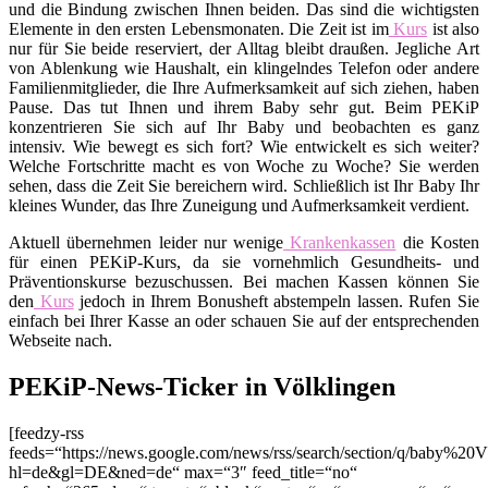
und die Bindung zwischen Ihnen beiden. Das sind die wichtigsten
Elemente in den ersten Lebensmonaten. Die Zeit ist im
Kurs
ist also
nur für Sie beide reserviert, der Alltag bleibt draußen. Jegliche Art
von Ablenkung wie Haushalt, ein klingelndes Telefon oder andere
Familienmitglieder, die Ihre Aufmerksamkeit auf sich ziehen, haben
Pause. Das tut Ihnen und ihrem Baby sehr gut. Beim PEKiP
konzentrieren Sie sich auf Ihr Baby und beobachten es ganz
intensiv. Wie bewegt es sich fort? Wie entwickelt es sich weiter?
Welche Fortschritte macht es von Woche zu Woche? Sie werden
sehen, dass die Zeit Sie bereichern wird. Schließlich ist Ihr Baby Ihr
kleines Wunder, das Ihre Zuneigung und Aufmerksamkeit verdient.
Aktuell übernehmen leider nur wenige
Krankenkassen
die Kosten
für einen PEKiP-Kurs, da sie vornehmlich Gesundheits- und
Präventionskurse bezuschussen. Bei machen Kassen können Sie
den
Kurs
jedoch in Ihrem Bonusheft abstempeln lassen. Rufen Sie
einfach bei Ihrer Kasse an oder schauen Sie auf der entsprechenden
Webseite nach.
PEKiP-News-Ticker in Völklingen
[feedzy-rss
feeds=“https://news.google.com/news/rss/search/section/q/baby%20V
hl=de&gl=DE&ned=de“ max=“3″ feed_title=“no“