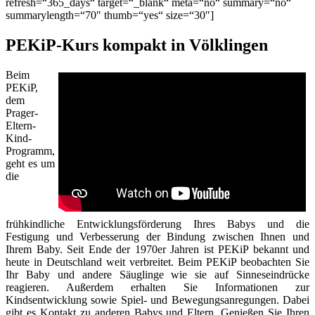
refresh=“365_days“ target=“_blank“ meta=“no“ summary=“no“
summarylength=“70″ thumb=“yes“ size=“30″]
PEKiP-Kurs kompakt in Völklingen
Beim
PEKiP,
dem
Prager-
Eltern-
Kind-
Programm,
geht es um
die
frühkindliche Entwicklungsförderung Ihres Babys und die
Festigung und Verbesserung der Bindung zwischen Ihnen und
Ihrem Baby. Seit Ende der 1970er Jahren ist PEKiP bekannt und
heute in Deutschland weit verbreitet. Beim PEKiP beobachten Sie
Ihr Baby und andere Säuglinge wie sie auf Sinneseindrücke
reagieren. Außerdem erhalten Sie Informationen zur
Kindsentwicklung sowie Spiel- und Bewegungsanregungen. Dabei
gibt es Kontakt zu anderen Babys und Eltern. Genießen Sie Ihren