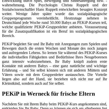
Entwicklung durch Spiel, Bewegung und Sinnesanregung bzw. -
wahrnehmung. Die Psychologin Christa Ruppelt und der
Sozialwissenschaftler Hans Ruppelt entwickelten besagtes Konzept
weiter. Wenige Jahre später wurde das sozialpädagogische
Gruppenprogramm vereinheitlicht. Heutzutage nehmen in
Deutschland jede Woche rund 50.000 Babys an PEKiP-Kursen teil,
welche qualifizierte PEKiP-Gruppenleiter anbieten. Voraussetzung
für die Zusatzqualifikation ist ein Beruf im sozialpädagogischen
Bereich.
PEKiP begleitet Sie und Ihr Baby mit Anregungen zum Spielen und
Bewegen durch die ersten Wochen und Monate des noch jungen
und aufregenden Lebens. So lernen Sie während des PEKiP-Kurses
die individuellen Fähigkeiten und Bedürfnisse Ihres Neugeborenen
ganz intensiv wahrzunehmen. Ihr Baby knüpft zudem erste
Kontakte mit anderen Babys – eine ganz natürliche und wichtige
Erfahrung – und Sie selbst können sich mit anderen Müttern und
Vätern sowie mit dem Gruppenleiter austauschen. Die Vorteile
liegen also auf der Hand, sie beziehen sich nicht nur auf Ihr
Kleinstkind, sondern auch auf Sie selber.
PEKiP in Werneck für frische Eltern
Nachdem Sie mit Ihrem Baby beim PEKiP-Kurs angekommen sind,
entkleiden Sie Ihr Baby. Denn so können sie sich am allerbesten frei