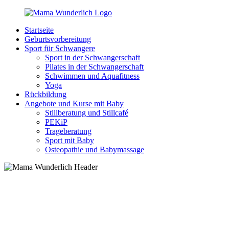
Zurück
zum
Startseite
Inhalt
MamaWunderlich.de
Mutti
Geburtsvorbereitung
sein
Sport für Schwangere
ist
Sport in der Schwangerschaft
wunderbar!
Pilates in der Schwangerschaft
Schwimmen und Aquafitness
Yoga
Rückbildung
Angebote und Kurse mit Baby
Stillberatung und Stillcafé
PEKiP
Trageberatung
Sport mit Baby
Osteopathie und Babymassage