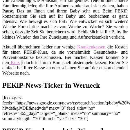
von Ablenkung wie Haushalt, ein klingelndes Telefon oder andere
Familienmitglieder, die Ihre Aufmerksamkeit auf sich ziehen, haben
Pause. Das tut Ihnen und ihrem Baby sehr gut. Beim PEKiP
konzentrieren Sie sich auf Ihr Baby und beobachten es ganz
intensiv. Wie bewegt es sich fort? Wie entwickelt es sich weiter?
Welche Fortschritte macht es von Woche zu Woche? Sie werden
sehen, dass die Zeit Sie bereichern wird. Schließlich ist Ihr Baby Ihr
kleines Wunder, das Ihre Zuneigung und Aufmerksamkeit verdient.
Aktuell übernehmen leider nur wenige
Krankenkassen
die Kosten
für einen PEKiP-Kurs, da sie vornehmlich Gesundheits- und
Präventionskurse bezuschussen. Bei machen Kassen können Sie
den
Kurs
jedoch in Ihrem Bonusheft abstempeln lassen. Rufen Sie
einfach bei Ihrer Kasse an oder schauen Sie auf der entsprechenden
Webseite nach.
PEKiP-News-Ticker in Werneck
[feedzy-rss
feeds=“https://news.google.com/news/rss/search/section/q/baby%20
hl=de&gl=DE&ned=de“ max=“3″ feed_title=“no“
refresh=“365_days“ target=“_blank“ meta=“no“ summary=“no“
summarylength=“70″ thumb=“yes“ size=“30″]