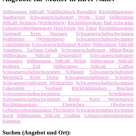
Stillberatung Stillcafé Waldfischbach-Burgalben
Rückbildungskurs
Stadtbergen
Schwangerschaftssport Werlte, Emsl
Stillberatung
Stillcafé Beilstein (Württemberg)
Rückbildungskurs Bad Schwartau
Geburtsvorbereitungskurs Hirschfelde bei Zittau
Rückbildungskurs
Tangstedt, Kreis Stormarn
Schwangerschaftsschwimmen
Waldstetten (Württemberg)
Schwangerschaftsschwimmen
Untertürkheim
Schwangerschaftssport Kürten
Stillberatung Stillcafé
Annaburg, Sachsen-Anhalt
Schwangerschaftssport Müggelheim
Stillberatung Stillcafé Deggendorf
Schwangerschaftssport
Schnaitsee
Stillberatung Stillcafé Brilon
Stillberatung Stillcafé
Bedburg, Erft
Stillberatung Stillcafé Cottbus
Schwangerschaftsschwimmen Söflingen
Schwangerschaftssport
Merzenich, Kreis Düren
Schwangerschaftssport Schortens
Schwangerschaftssport Werneuchen
Schwangerschaftsschwimmen
Falkenstein / Vogtland
Rückbildungskurs Bruchsal
Schwangerschaftsschwimmen Schelklingen
Schwangerschaftsschwimmen Berne, Kreis Wesermarsch
Rückbildungskurs Ehekirchen, Oberbayern
Geburtsvorbereitungskurs Plochingen
Schwangerschaftsschwimmen
Inzell
Stillberatung Stillcafé Aindling
Geburtsvorbereitungskurs
Hagenow
Suchen (Angebot und Ort):