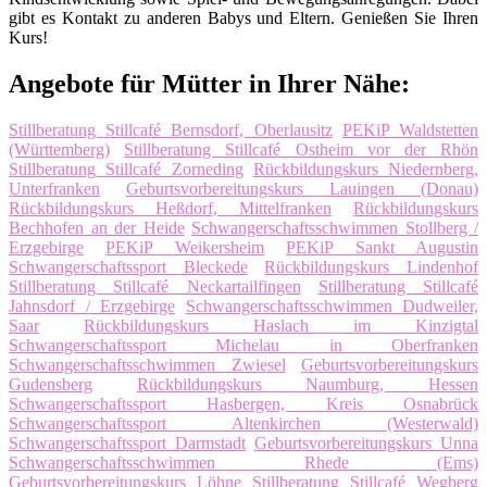
gibt es Kontakt zu anderen Babys und Eltern. Genießen Sie Ihren
Kurs!
Angebote für Mütter in Ihrer Nähe:
Stillberatung Stillcafé Bernsdorf, Oberlausitz
PEKiP Waldstetten
(Württemberg)
Stillberatung Stillcafé Ostheim vor der Rhön
Stillberatung Stillcafé Zorneding
Rückbildungskurs Niedernberg,
Unterfranken
Geburtsvorbereitungskurs Lauingen (Donau)
Rückbildungskurs Heßdorf, Mittelfranken
Rückbildungskurs
Bechhofen an der Heide
Schwangerschaftsschwimmen Stollberg /
Erzgebirge
PEKiP Weikersheim
PEKiP Sankt Augustin
Schwangerschaftssport Bleckede
Rückbildungskurs Lindenhof
Stillberatung Stillcafé Neckartailfingen
Stillberatung Stillcafé
Jahnsdorf / Erzgebirge
Schwangerschaftsschwimmen Dudweiler,
Saar
Rückbildungskurs Haslach im Kinzigtal
Schwangerschaftssport Michelau in Oberfranken
Schwangerschaftsschwimmen Zwiesel
Geburtsvorbereitungskurs
Gudensberg
Rückbildungskurs Naumburg, Hessen
Schwangerschaftssport Hasbergen, Kreis Osnabrück
Schwangerschaftssport Altenkirchen (Westerwald)
Schwangerschaftssport Darmstadt
Geburtsvorbereitungskurs Unna
Schwangerschaftsschwimmen Rhede (Ems)
Geburtsvorbereitungskurs Löhne
Stillberatung Stillcafé Wegberg