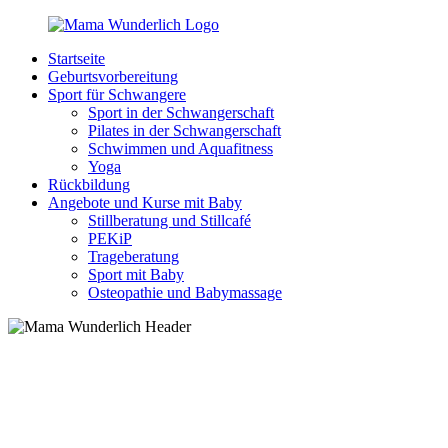
Zurück
zum
Startseite
Inhalt
MamaWunderlich.de
Mutti
Geburtsvorbereitung
sein
Sport für Schwangere
ist
Sport in der Schwangerschaft
wunderbar!
Pilates in der Schwangerschaft
Schwimmen und Aquafitness
Yoga
Rückbildung
Angebote und Kurse mit Baby
Stillberatung und Stillcafé
PEKiP
Trageberatung
Sport mit Baby
Osteopathie und Babymassage