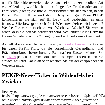
nur für Sie beide reserviert, der Alltag bleibt draußen. Jegliche Art
von Ablenkung wie Haushalt, ein klingelndes Telefon oder andere
Familienmitglieder, die Ihre Aufmerksamkeit auf sich ziehen, haben
Pause. Das tut Ihnen und ihrem Baby sehr gut. Beim PEKiP
konzentrieren Sie sich auf Ihr Baby und beobachten es ganz
intensiv. Wie bewegt es sich fort? Wie entwickelt es sich weiter?
Welche Fortschritte macht es von Woche zu Woche? Sie werden
sehen, dass die Zeit Sie bereichern wird. Schließlich ist Ihr Baby Ihr
kleines Wunder, das Ihre Zuneigung und Aufmerksamkeit verdient.
Aktuell übernehmen leider nur wenige
Krankenkassen
die Kosten
für einen PEKiP-Kurs, da sie vornehmlich Gesundheits- und
Präventionskurse bezuschussen. Bei machen Kassen können Sie
den
Kurs
jedoch in Ihrem Bonusheft abstempeln lassen. Rufen Sie
einfach bei Ihrer Kasse an oder schauen Sie auf der entsprechenden
Webseite nach.
PEKiP-News-Ticker in Wildenfels bei
Zwickau
[feedzy-rss
feeds=“https://news.google.com/news/rss/search/section/q/baby%20W
bei Zwickau/?hl=de&gl=DE&ned=de“ max=“3″ feed_title=“no“
refresh=“365_days“ target=“_blank“ meta=“no“ summary=“no“