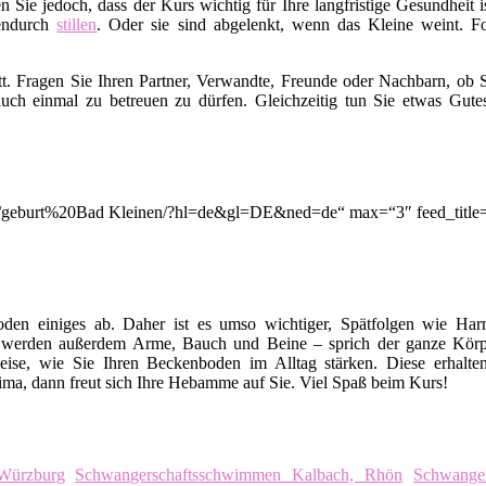
en Sie jedoch, dass der Kurs wichtig für Ihre langfristige Gesundhei
endurch
stillen
. Oder sie sind abgelenkt, wenn das Kleine weint. Fo
t. Fragen Sie Ihren Partner, Verwandte, Freunde oder Nachbarn, ob S
uch einmal zu betreuen zu dürfen. Gleichzeitig tun Sie etwas Gut
on/q/geburt%20Bad Kleinen/?hl=de&gl=DE&ned=de“ max=“3″ feed_title
en einiges ab. Daher ist es umso wichtiger, Spätfolgen wie Harn
 werden außerdem Arme, Bauch und Beine – sprich der ganze Körp
eise, wie Sie Ihren Beckenboden im Alltag stärken. Diese erhalte
ma, dann freut sich Ihre Hebamme auf Sie. Viel Spaß beim Kurs!
 Würzburg
Schwangerschaftsschwimmen Kalbach, Rhön
Schwanger