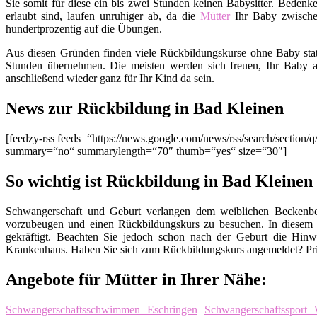
Sie somit für diese ein bis zwei Stunden keinen Babysitter. Bedenk
erlaubt sind, laufen unruhiger ab, da die
Mütter
Ihr Baby zwisch
hundertprozentig auf die Übungen.
Aus diesen Gründen finden viele Rückbildungskurse ohne Baby stat
Stunden übernehmen. Die meisten werden sich freuen, Ihr Baby a
anschließend wieder ganz für Ihr Kind da sein.
News zur Rückbildung in Bad Kleinen
[feedzy-rss feeds=“https://news.google.com/news/rss/search/secti
summary=“no“ summarylength=“70″ thumb=“yes“ size=“30″]
So wichtig ist Rückbildung in Bad Kleinen
Schwangerschaft und Geburt verlangen dem weiblichen Beckenbod
vorzubeugen und einen Rückbildungskurs zu besuchen. In diesem
gekräftigt. Beachten Sie jedoch schon nach der Geburt die Hinw
Krankenhaus. Haben Sie sich zum Rückbildungskurs angemeldet? Pri
Angebote für Mütter in Ihrer Nähe:
Schwangerschaftsschwimmen Eschringen
Schwangerschaftssport