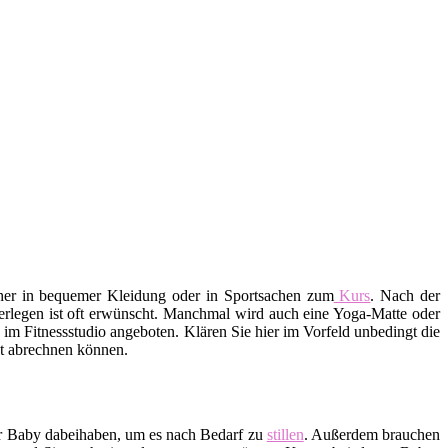
aher in bequemer Kleidung oder in Sportsachen zum
Kurs
. Nach der
erlegen ist oft erwünscht. Manchmal wird auch eine Yoga-Matte oder
m Fitnessstudio angeboten. Klären Sie hier im Vorfeld unbedingt die
ekt abrechnen können.
hr Baby dabeihaben, um es nach Bedarf zu
stillen
. Außerdem brauchen