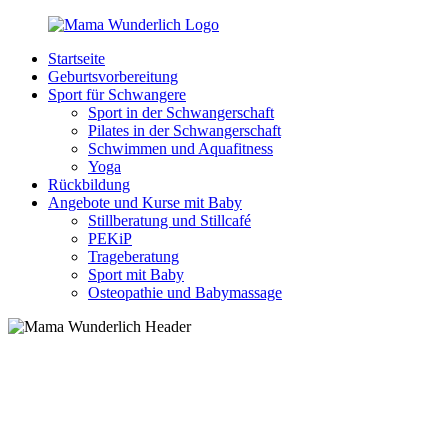
Zurück
zum
Startseite
Inhalt
MamaWunderlich.de
Mutti
Geburtsvorbereitung
sein
Sport für Schwangere
ist
Sport in der Schwangerschaft
wunderbar!
Pilates in der Schwangerschaft
Schwimmen und Aquafitness
Yoga
Rückbildung
Angebote und Kurse mit Baby
Stillberatung und Stillcafé
PEKiP
Trageberatung
Sport mit Baby
Osteopathie und Babymassage