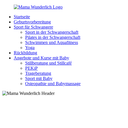
Zurück
zum
Startseite
Inhalt
MamaWunderlich.de
Mutti
Geburtsvorbereitung
sein
Sport für Schwangere
ist
Sport in der Schwangerschaft
wunderbar!
Pilates in der Schwangerschaft
Schwimmen und Aquafitness
Yoga
Rückbildung
Angebote und Kurse mit Baby
Stillberatung und Stillcafé
PEKiP
Trageberatung
Sport mit Baby
Osteopathie und Babymassage