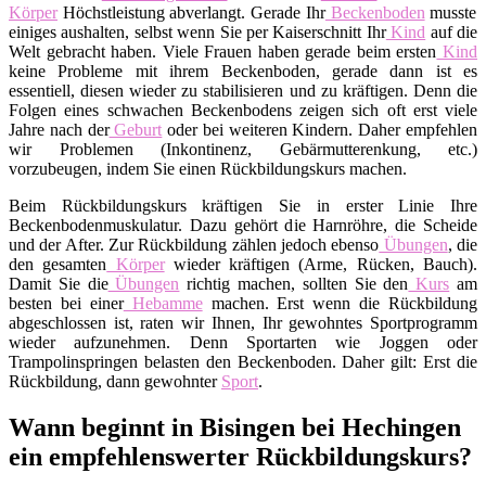
Körper
Höchstleistung abverlangt. Gerade Ihr
Beckenboden
musste
einiges aushalten, selbst wenn Sie per Kaiserschnitt Ihr
Kind
auf die
Welt gebracht haben. Viele Frauen haben gerade beim ersten
Kind
keine Probleme mit ihrem Beckenboden, gerade dann ist es
essentiell, diesen wieder zu stabilisieren und zu kräftigen. Denn die
Folgen eines schwachen Beckenbodens zeigen sich oft erst viele
Jahre nach der
Geburt
oder bei weiteren Kindern. Daher empfehlen
wir Problemen (Inkontinenz, Gebärmutterenkung, etc.)
vorzubeugen, indem Sie einen Rückbildungskurs machen.
Beim Rückbildungskurs kräftigen Sie in erster Linie Ihre
Beckenbodenmuskulatur. Dazu gehört die Harnröhre, die Scheide
und der After. Zur Rückbildung zählen jedoch ebenso
Übungen
, die
den gesamten
Körper
wieder kräftigen (Arme, Rücken, Bauch).
Damit Sie die
Übungen
richtig machen, sollten Sie den
Kurs
am
besten bei einer
Hebamme
machen. Erst wenn die Rückbildung
abgeschlossen ist, raten wir Ihnen, Ihr gewohntes Sportprogramm
wieder aufzunehmen. Denn Sportarten wie Joggen oder
Trampolinspringen belasten den Beckenboden. Daher gilt: Erst die
Rückbildung, dann gewohnter
Sport
.
Wann beginnt in Bisingen bei Hechingen
ein empfehlenswerter Rückbildungskurs?