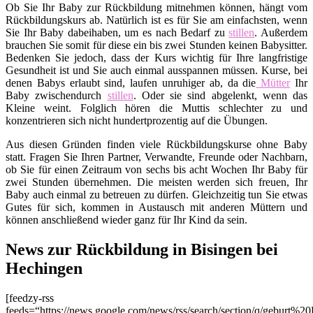
Ob Sie Ihr Baby zur Rückbildung mitnehmen können, hängt vom
Rückbildungskurs ab. Natürlich ist es für Sie am einfachsten, wenn
Sie Ihr Baby dabeihaben, um es nach Bedarf zu
stillen
. Außerdem
brauchen Sie somit für diese ein bis zwei Stunden keinen Babysitter.
Bedenken Sie jedoch, dass der Kurs wichtig für Ihre langfristige
Gesundheit ist und Sie auch einmal ausspannen müssen. Kurse, bei
denen Babys erlaubt sind, laufen unruhiger ab, da die
Mütter
Ihr
Baby zwischendurch
stillen
. Oder sie sind abgelenkt, wenn das
Kleine weint. Folglich hören die Muttis schlechter zu und
konzentrieren sich nicht hundertprozentig auf die Übungen.
Aus diesen Gründen finden viele Rückbildungskurse ohne Baby
statt. Fragen Sie Ihren Partner, Verwandte, Freunde oder Nachbarn,
ob Sie für einen Zeitraum von sechs bis acht Wochen Ihr Baby für
zwei Stunden übernehmen. Die meisten werden sich freuen, Ihr
Baby auch einmal zu betreuen zu dürfen. Gleichzeitig tun Sie etwas
Gutes für sich, kommen in Austausch mit anderen Müttern und
können anschließend wieder ganz für Ihr Kind da sein.
News zur Rückbildung in Bisingen bei
Hechingen
[feedzy-rss
feeds=“https://news.google.com/news/rss/search/section/q/geburt%20