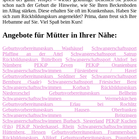
schon nach der Geburt die Hinweise, wie Sie Ihren Beckenboden
im Alltag stärken. Diese erhalten Sie oft im Krankenhaus. Haben Sie
sich zum Rückbildungskurs angemeldet? Prima, dann freut sich Ihre
Hebamme auf Sie. Viel Spaß beim Kurs!
Angebote für Mütter in Ihrer Nähe:
Geburtsvorbereitungskurs Waghäusel
Schwangerschaftssport
Pfaffing an der Attel
Schwangerschaftssport Satrup
Rückbildungskurs Büttelborn
Schwangerschaftssport Altdorf bei
Nürnberg
PEKiP Zeven
PEKiP Oranienburg
Schwangerschaftsschwimmen Fürstenberg / Havel
Geburtsvorbereitungskurs Seddiner See
Schwangerschaftssport
Bernburg (Saale)
Schwangerschaftssport Friesischer Berg
Schwangerschaftsschwimmen Korbach
Rückbildungskurs
Niederorschel
Geburtsvorbereitungskurs Bellheim
Schwangerschaftsschwimmen Wermelskirchen
Geburtsvorbereitungskurs Erlau bei Rochlitz
Geburtsvorbereitungskurs Hausen, Oberfranken
Schwangerschaftsschwimmen Brötzingen
Schwangerschaftsschwimmen Burbach, Siegerland
PEKiP Kuchen
(Fils)
PEKiP Niederkassel, Rhein
Schwangerschaftsschwimmen
Hüttenberg, Hessen
Geburtsvorbereitungskurs Frammersbach
Rückbildungskurs Alfdorf
Geburtsvorbereitungskurs Praunheim