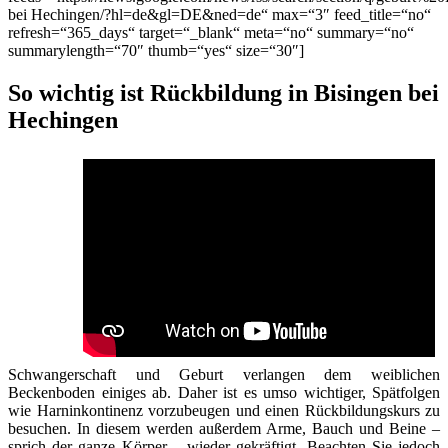
bei Hechingen/?hl=de&gl=DE&ned=de“ max=“3″ feed_title=“no“
refresh=“365_days“ target=“_blank“ meta=“no“ summary=“no“
summarylength=“70″ thumb=“yes“ size=“30″]
So wichtig ist Rückbildung in Bisingen bei
Hechingen
Schwangerschaft und Geburt verlangen dem weiblichen
Beckenboden einiges ab. Daher ist es umso wichtiger, Spätfolgen
wie Harninkontinenz vorzubeugen und einen Rückbildungskurs zu
besuchen. In diesem werden außerdem Arme, Bauch und Beine –
sprich der ganze Körper – wieder gekräftigt. Beachten Sie jedoch