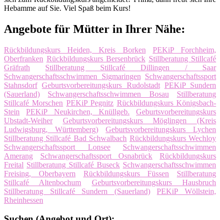
Hebamme auf Sie. Viel Spaß beim Kurs!
Angebote für Mütter in Ihrer Nähe:
Rückbildungskurs Heiden, Kreis Borken
PEKiP Forchheim,
Oberfranken
Rückbildungskurs Bersenbrück
Stillberatung Stillcafé
Gräfrath
Stillberatung Stillcafé Dillingen / Saar
Schwangerschaftsschwimmen Sigmaringen
Schwangerschaftssport
Stahnsdorf
Geburtsvorbereitungskurs Rudolstadt
PEKiP Sundern
(Sauerland)
Schwangerschaftsschwimmen Bosau
Stillberatung
Stillcafé Morschen
PEKiP Pegnitz
Rückbildungskurs Königsbach-
Stein
PEKiP Neukirchen, Knüllgeb.
Geburtsvorbereitungskurs
Ubstadt-Weiher
Geburtsvorbereitungskurs Möglingen (Kreis
Ludwigsburg, Württemberg)
Geburtsvorbereitungskurs Lychen
Stillberatung Stillcafé Bad Schwalbach
Rückbildungskurs Wechloy
Schwangerschaftssport Lonsee
Schwangerschaftsschwimmen
Amerang
Schwangerschaftssport Osnabrück
Rückbildungskurs
Freital
Stillberatung Stillcafé Buseck
Schwangerschaftsschwimmen
Freising, Oberbayern
Rückbildungskurs Füssen
Stillberatung
Stillcafé Altenbochum
Geburtsvorbereitungskurs Hausbruch
Stillberatung Stillcafé Sundern (Sauerland)
PEKiP Wöllstein,
Rheinhessen
Suchen (Angebot und Ort):