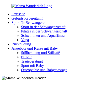
Zurück
zum
Startseite
Inhalt
MamaWunderlich.de
Mutti
Geburtsvorbereitung
sein
Sport für Schwangere
ist
Sport in der Schwangerschaft
wunderbar!
Pilates in der Schwangerschaft
Schwimmen und Aquafitness
Yoga
Rückbildung
Angebote und Kurse mit Baby
Stillberatung und Stillcafé
PEKiP
Trageberatung
Sport mit Baby
Osteopathie und Babymassage