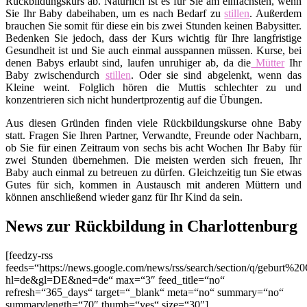
Rückbildungskurs ab. Natürlich ist es für Sie am einfachsten, wenn
Sie Ihr Baby dabeihaben, um es nach Bedarf zu
stillen
. Außerdem
brauchen Sie somit für diese ein bis zwei Stunden keinen Babysitter.
Bedenken Sie jedoch, dass der Kurs wichtig für Ihre langfristige
Gesundheit ist und Sie auch einmal ausspannen müssen. Kurse, bei
denen Babys erlaubt sind, laufen unruhiger ab, da die
Mütter
Ihr
Baby zwischendurch
stillen
. Oder sie sind abgelenkt, wenn das
Kleine weint. Folglich hören die Muttis schlechter zu und
konzentrieren sich nicht hundertprozentig auf die Übungen.
Aus diesen Gründen finden viele Rückbildungskurse ohne Baby
statt. Fragen Sie Ihren Partner, Verwandte, Freunde oder Nachbarn,
ob Sie für einen Zeitraum von sechs bis acht Wochen Ihr Baby für
zwei Stunden übernehmen. Die meisten werden sich freuen, Ihr
Baby auch einmal zu betreuen zu dürfen. Gleichzeitig tun Sie etwas
Gutes für sich, kommen in Austausch mit anderen Müttern und
können anschließend wieder ganz für Ihr Kind da sein.
News zur Rückbildung in Charlottenburg
[feedzy-rss
feeds=“https://news.google.com/news/rss/search/section/q/geburt%20
hl=de&gl=DE&ned=de“ max=“3″ feed_title=“no“
refresh=“365_days“ target=“_blank“ meta=“no“ summary=“no“
summarylength=“70″ thumb=“yes“ size=“30″]