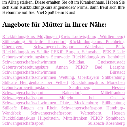
im Alltag stärken. Diese erhalten Sie oft im Krankenhaus. Haben Sie
sich zum Rückbildungskurs angemeldet? Prima, dann freut sich Ihre
Hebamme auf Sie. Viel Spaß beim Kurs!
Angebote für Mütter in Ihrer Nähe:
Rückbildungskurs Möglingen (Kreis Ludwigsburg, Württemberg)
Stillberatung Stillcafé Teisendorf
Rückbildungskurs Puchheim,
Oberbayern
Schwangerschaftssport Weilerbach, Pfalz
Rückbildungskurs Schlitz
PEKiP Burgau, Schwaben
PEKiP Jade
Geburtsvorbereitungskurs Stemwede
Rückbildungskurs Isenbüttel
Schwangerschaftsschwimmen Schildau, Gneisenaustadt
Geburtsvorbereitungskurs Annen
PEKiP Bad Laasphe
Schwangerschaftsschwimmen Bürstadt
Schwangerschaftsschwimmen Weßling, Oberbayern
Stillberatung
Stillcafé Heiligenhaus bei Velbert
Rückbildungskurs Morschen
Geburtsvorbereitungskurs Staufenberg, Hessen
Schwangerschaftssport Baiersdorf, Mittelfranken
Schwangerschaftssport Mügeln bei Oschatz
Schwangerschaftsschwimmen Plate, Mecklenburg
Stillberatung
Stillcafé Bingen am Rhein
Schwangerschaftssport Hamburg-
Wandsbek
Schwangerschaftssport Wartenberg, Hessen
Rückbildungskurs Hilpoltstein, Mittelfranken
PEKiP Spraitbach
Schwangerschaftssport Sulzbach-Rosenberg