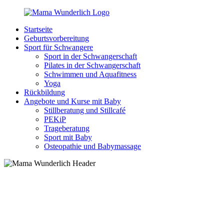
Zurück
zum
Startseite
Inhalt
MamaWunderlich.de
Mutti
Geburtsvorbereitung
sein
Sport für Schwangere
ist
Sport in der Schwangerschaft
wunderbar!
Pilates in der Schwangerschaft
Schwimmen und Aquafitness
Yoga
Rückbildung
Angebote und Kurse mit Baby
Stillberatung und Stillcafé
PEKiP
Trageberatung
Sport mit Baby
Osteopathie und Babymassage