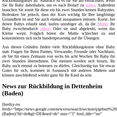
Rückbildungskurs ab. Natürlich ist es für Sie am einfachsten, wenn
Sie Ihr Baby dabeihaben, um es nach Bedarf zu
stillen
. Außerdem
brauchen Sie somit für diese ein bis zwei Stunden keinen Babysitter.
Bedenken Sie jedoch, dass der Kurs wichtig für Ihre langfristige
Gesundheit ist und Sie auch einmal ausspannen müssen. Kurse, bei
denen Babys erlaubt sind, laufen unruhiger ab, da die
Mütter
Ihr
Baby zwischendurch
stillen
. Oder sie sind abgelenkt, wenn das
Kleine weint. Folglich hören die Muttis schlechter zu und
konzentrieren sich nicht hundertprozentig auf die Übungen.
Aus diesen Gründen finden viele Rückbildungskurse ohne Baby
statt. Fragen Sie Ihren Partner, Verwandte, Freunde oder Nachbarn,
ob Sie für einen Zeitraum von sechs bis acht Wochen Ihr Baby für
zwei Stunden übernehmen. Die meisten werden sich freuen, Ihr
Baby auch einmal zu betreuen zu dürfen. Gleichzeitig tun Sie etwas
Gutes für sich, kommen in Austausch mit anderen Müttern und
können anschließend wieder ganz für Ihr Kind da sein.
News zur Rückbildung in Dettenheim
(Baden)
[feedzy-rss
feeds=“https://news.google.com/news/rss/search/section/q/geburt%2
(Baden)/?hl=de&gl=DE&ned=de“ max=“3″ feed_title=“no“