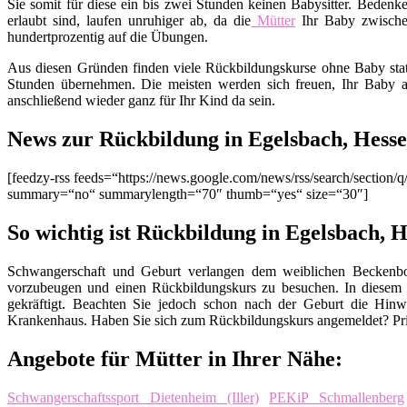
Sie somit für diese ein bis zwei Stunden keinen Babysitter. Bedenk
erlaubt sind, laufen unruhiger ab, da die
Mütter
Ihr Baby zwisch
hundertprozentig auf die Übungen.
Aus diesen Gründen finden viele Rückbildungskurse ohne Baby stat
Stunden übernehmen. Die meisten werden sich freuen, Ihr Baby a
anschließend wieder ganz für Ihr Kind da sein.
News zur Rückbildung in Egelsbach, Hess
[feedzy-rss feeds=“https://news.google.com/news/rss/search/secti
summary=“no“ summarylength=“70″ thumb=“yes“ size=“30″]
So wichtig ist Rückbildung in Egelsbach, 
Schwangerschaft und Geburt verlangen dem weiblichen Beckenbod
vorzubeugen und einen Rückbildungskurs zu besuchen. In diesem
gekräftigt. Beachten Sie jedoch schon nach der Geburt die Hinw
Krankenhaus. Haben Sie sich zum Rückbildungskurs angemeldet? Pri
Angebote für Mütter in Ihrer Nähe:
Schwangerschaftssport Dietenheim (Iller)
PEKiP Schmallenberg