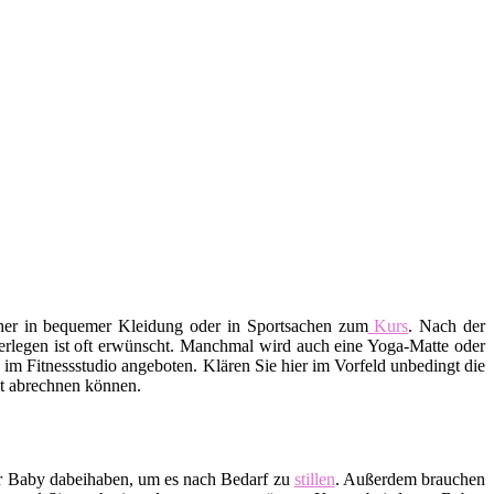
aher in bequemer Kleidung oder in Sportsachen zum
Kurs
. Nach der
erlegen ist oft erwünscht. Manchmal wird auch eine Yoga-Matte oder
m Fitnessstudio angeboten. Klären Sie hier im Vorfeld unbedingt die
ekt abrechnen können.
hr Baby dabeihaben, um es nach Bedarf zu
stillen
. Außerdem brauchen