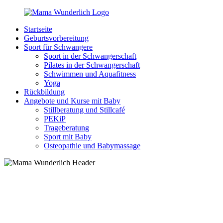
Zurück
zum
Startseite
Inhalt
MamaWunderlich.de
Mutti
Geburtsvorbereitung
sein
Sport für Schwangere
ist
Sport in der Schwangerschaft
wunderbar!
Pilates in der Schwangerschaft
Schwimmen und Aquafitness
Yoga
Rückbildung
Angebote und Kurse mit Baby
Stillberatung und Stillcafé
PEKiP
Trageberatung
Sport mit Baby
Osteopathie und Babymassage