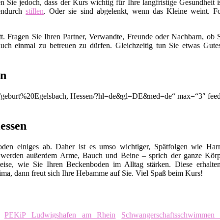
en Sie jedoch, dass der Kurs wichtig für Ihre langfristige Gesundhei
endurch
stillen
. Oder sie sind abgelenkt, wenn das Kleine weint. Fo
t. Fragen Sie Ihren Partner, Verwandte, Freunde oder Nachbarn, ob S
uch einmal zu betreuen zu dürfen. Gleichzeitig tun Sie etwas Gut
en
on/q/geburt%20Egelsbach, Hessen/?hl=de&gl=DE&ned=de“ max=“3″ feed
Hessen
en einiges ab. Daher ist es umso wichtiger, Spätfolgen wie Harn
 werden außerdem Arme, Bauch und Beine – sprich der ganze Körp
eise, wie Sie Ihren Beckenboden im Alltag stärken. Diese erhalte
ma, dann freut sich Ihre Hebamme auf Sie. Viel Spaß beim Kurs!
PEKiP Ludwigshafen am Rhein
Schwangerschaftsschwimmen S