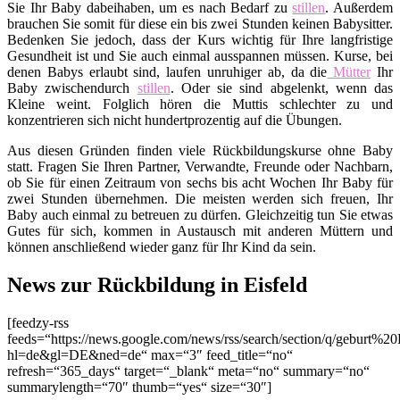
Sie Ihr Baby dabeihaben, um es nach Bedarf zu
stillen
. Außerdem
brauchen Sie somit für diese ein bis zwei Stunden keinen Babysitter.
Bedenken Sie jedoch, dass der Kurs wichtig für Ihre langfristige
Gesundheit ist und Sie auch einmal ausspannen müssen. Kurse, bei
denen Babys erlaubt sind, laufen unruhiger ab, da die
Mütter
Ihr
Baby zwischendurch
stillen
. Oder sie sind abgelenkt, wenn das
Kleine weint. Folglich hören die Muttis schlechter zu und
konzentrieren sich nicht hundertprozentig auf die Übungen.
Aus diesen Gründen finden viele Rückbildungskurse ohne Baby
statt. Fragen Sie Ihren Partner, Verwandte, Freunde oder Nachbarn,
ob Sie für einen Zeitraum von sechs bis acht Wochen Ihr Baby für
zwei Stunden übernehmen. Die meisten werden sich freuen, Ihr
Baby auch einmal zu betreuen zu dürfen. Gleichzeitig tun Sie etwas
Gutes für sich, kommen in Austausch mit anderen Müttern und
können anschließend wieder ganz für Ihr Kind da sein.
News zur Rückbildung in Eisfeld
[feedzy-rss
feeds=“https://news.google.com/news/rss/search/section/q/geburt%20E
hl=de&gl=DE&ned=de“ max=“3″ feed_title=“no“
refresh=“365_days“ target=“_blank“ meta=“no“ summary=“no“
summarylength=“70″ thumb=“yes“ size=“30″]