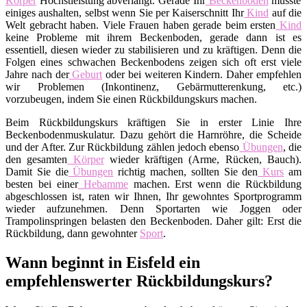
Körper
Höchstleistung abverlangt. Gerade Ihr
Beckenboden
musste
einiges aushalten, selbst wenn Sie per Kaiserschnitt Ihr
Kind
auf die
Welt gebracht haben. Viele Frauen haben gerade beim ersten
Kind
keine Probleme mit ihrem Beckenboden, gerade dann ist es
essentiell, diesen wieder zu stabilisieren und zu kräftigen. Denn die
Folgen eines schwachen Beckenbodens zeigen sich oft erst viele
Jahre nach der
Geburt
oder bei weiteren Kindern. Daher empfehlen
wir Problemen (Inkontinenz, Gebärmutterenkung, etc.)
vorzubeugen, indem Sie einen Rückbildungskurs machen.
Beim Rückbildungskurs kräftigen Sie in erster Linie Ihre
Beckenbodenmuskulatur. Dazu gehört die Harnröhre, die Scheide
und der After. Zur Rückbildung zählen jedoch ebenso
Übungen
, die
den gesamten
Körper
wieder kräftigen (Arme, Rücken, Bauch).
Damit Sie die
Übungen
richtig machen, sollten Sie den
Kurs
am
besten bei einer
Hebamme
machen. Erst wenn die Rückbildung
abgeschlossen ist, raten wir Ihnen, Ihr gewohntes Sportprogramm
wieder aufzunehmen. Denn Sportarten wie Joggen oder
Trampolinspringen belasten den Beckenboden. Daher gilt: Erst die
Rückbildung, dann gewohnter
Sport
.
Wann beginnt in Eisfeld ein
empfehlenswerter Rückbildungskurs?