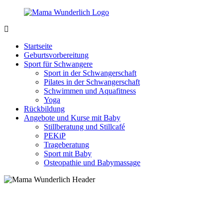
Zurück
zum
Inhalt
MamaWunderlich.de
Mutti
sein
Startseite
ist
Geburtsvorbereitung
wunderbar!
Sport für Schwangere
Sport in der Schwangerschaft
Pilates in der Schwangerschaft
Schwimmen und Aquafitness
Yoga
Rückbildung
Angebote und Kurse mit Baby
Stillberatung und Stillcafé
PEKiP
Trageberatung
Sport mit Baby
Osteopathie und Babymassage