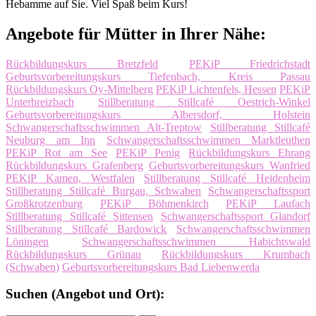
Hebamme auf Sie. Viel Spaß beim Kurs!
Angebote für Mütter in Ihrer Nähe:
Rückbildungskurs Bretzfeld
PEKiP Friedrichstadt
Geburtsvorbereitungskurs Tiefenbach, Kreis Passau
Rückbildungskurs Oy-Mittelberg
PEKiP Lichtenfels, Hessen
PEKiP
Unterbreizbach
Stillberatung Stillcafé Oestrich-Winkel
Geburtsvorbereitungskurs Albersdorf, Holstein
Schwangerschaftsschwimmen Alt-Treptow
Stillberatung Stillcafé
Neuburg am Inn
Schwangerschaftsschwimmen Marktleuthen
PEKiP Rot am See
PEKiP Penig
Rückbildungskurs Ehrang
Rückbildungskurs Grafenberg
Geburtsvorbereitungskurs Wanfried
PEKiP Kamen, Westfalen
Stillberatung Stillcafé Heidenheim
Stillberatung Stillcafé Burgau, Schwaben
Schwangerschaftssport
Großkrotzenburg
PEKiP Böhmenkirch
PEKiP Laufach
Stillberatung Stillcafé Sittensen
Schwangerschaftssport Glandorf
Stillberatung Stillcafé Bardowick
Schwangerschaftsschwimmen
Löningen
Schwangerschaftsschwimmen Habichtswald
Rückbildungskurs Grünau
Rückbildungskurs Krumbach
(Schwaben)
Geburtsvorbereitungskurs Bad Liebenwerda
Suchen (Angebot und Ort):