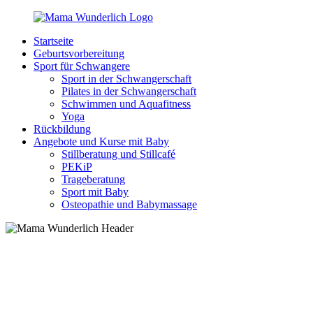
Zurück
zum
Startseite
Inhalt
MamaWunderlich.de
Mutti
Geburtsvorbereitung
sein
Sport für Schwangere
ist
Sport in der Schwangerschaft
wunderbar!
Pilates in der Schwangerschaft
Schwimmen und Aquafitness
Yoga
Rückbildung
Angebote und Kurse mit Baby
Stillberatung und Stillcafé
PEKiP
Trageberatung
Sport mit Baby
Osteopathie und Babymassage