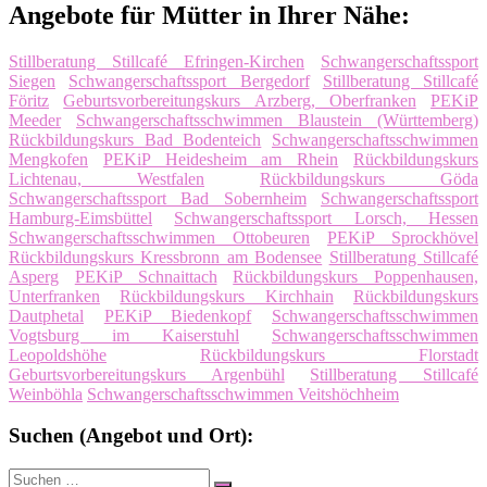
Angebote für Mütter in Ihrer Nähe:
Stillberatung Stillcafé Efringen-Kirchen
Schwangerschaftssport
Siegen
Schwangerschaftssport Bergedorf
Stillberatung Stillcafé
Föritz
Geburtsvorbereitungskurs Arzberg, Oberfranken
PEKiP
Meeder
Schwangerschaftsschwimmen Blaustein (Württemberg)
Rückbildungskurs Bad Bodenteich
Schwangerschaftsschwimmen
Mengkofen
PEKiP Heidesheim am Rhein
Rückbildungskurs
Lichtenau, Westfalen
Rückbildungskurs Göda
Schwangerschaftssport Bad Sobernheim
Schwangerschaftssport
Hamburg-Eimsbüttel
Schwangerschaftssport Lorsch, Hessen
Schwangerschaftsschwimmen Ottobeuren
PEKiP Sprockhövel
Rückbildungskurs Kressbronn am Bodensee
Stillberatung Stillcafé
Asperg
PEKiP Schnaittach
Rückbildungskurs Poppenhausen,
Unterfranken
Rückbildungskurs Kirchhain
Rückbildungskurs
Dautphetal
PEKiP Biedenkopf
Schwangerschaftsschwimmen
Vogtsburg im Kaiserstuhl
Schwangerschaftsschwimmen
Leopoldshöhe
Rückbildungskurs Florstadt
Geburtsvorbereitungskurs Argenbühl
Stillberatung Stillcafé
Weinböhla
Schwangerschaftsschwimmen Veitshöchheim
Suchen (Angebot und Ort):
Suche