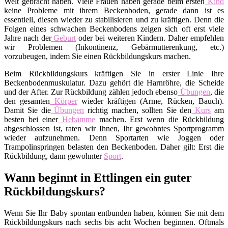
Welt gebracht haben. Viele Frauen haben gerade beim ersten
Kind
keine Probleme mit ihrem Beckenboden, gerade dann ist es
essentiell, diesen wieder zu stabilisieren und zu kräftigen. Denn die
Folgen eines schwachen Beckenbodens zeigen sich oft erst viele
Jahre nach der
Geburt
oder bei weiteren Kindern. Daher empfehlen
wir Problemen (Inkontinenz, Gebärmutterenkung, etc.)
vorzubeugen, indem Sie einen Rückbildungskurs machen.
Beim Rückbildungskurs kräftigen Sie in erster Linie Ihre
Beckenbodenmuskulatur. Dazu gehört die Harnröhre, die Scheide
und der After. Zur Rückbildung zählen jedoch ebenso
Übungen
, die
den gesamten
Körper
wieder kräftigen (Arme, Rücken, Bauch).
Damit Sie die
Übungen
richtig machen, sollten Sie den
Kurs
am
besten bei einer
Hebamme
machen. Erst wenn die Rückbildung
abgeschlossen ist, raten wir Ihnen, Ihr gewohntes Sportprogramm
wieder aufzunehmen. Denn Sportarten wie Joggen oder
Trampolinspringen belasten den Beckenboden. Daher gilt: Erst die
Rückbildung, dann gewohnter
Sport
.
Wann beginnt in Ettlingen ein guter
Rückbildungskurs?
Wenn Sie Ihr Baby spontan entbunden haben, können Sie mit dem
Rückbildungskurs nach sechs bis acht Wochen beginnen. Oftmals