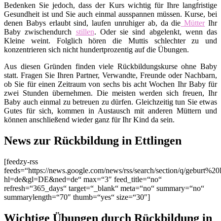
Bedenken Sie jedoch, dass der Kurs wichtig für Ihre langfristige
Gesundheit ist und Sie auch einmal ausspannen müssen. Kurse, bei
denen Babys erlaubt sind, laufen unruhiger ab, da die
Mütter
Ihr
Baby zwischendurch
stillen
. Oder sie sind abgelenkt, wenn das
Kleine weint. Folglich hören die Muttis schlechter zu und
konzentrieren sich nicht hundertprozentig auf die Übungen.
Aus diesen Gründen finden viele Rückbildungskurse ohne Baby
statt. Fragen Sie Ihren Partner, Verwandte, Freunde oder Nachbarn,
ob Sie für einen Zeitraum von sechs bis acht Wochen Ihr Baby für
zwei Stunden übernehmen. Die meisten werden sich freuen, Ihr
Baby auch einmal zu betreuen zu dürfen. Gleichzeitig tun Sie etwas
Gutes für sich, kommen in Austausch mit anderen Müttern und
können anschließend wieder ganz für Ihr Kind da sein.
News zur Rückbildung in Ettlingen
[feedzy-rss
feeds=“https://news.google.com/news/rss/search/section/q/geburt%20E
hl=de&gl=DE&ned=de“ max=“3″ feed_title=“no“
refresh=“365_days“ target=“_blank“ meta=“no“ summary=“no“
summarylength=“70″ thumb=“yes“ size=“30″]
Wichtige Übungen durch Rückbildung in