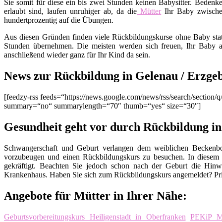
Sie somit für diese ein bis zwei Stunden keinen Babysitter. Bedenk
erlaubt sind, laufen unruhiger ab, da die
Mütter
Ihr Baby zwisch
hundertprozentig auf die Übungen.
Aus diesen Gründen finden viele Rückbildungskurse ohne Baby stat
Stunden übernehmen. Die meisten werden sich freuen, Ihr Baby a
anschließend wieder ganz für Ihr Kind da sein.
News zur Rückbildung in Gelenau / Erzge
[feedzy-rss feeds=“https://news.google.com/news/rss/search/secti
summary=“no“ summarylength=“70″ thumb=“yes“ size=“30″]
Gesundheit geht vor durch Rückbildung in
Schwangerschaft und Geburt verlangen dem weiblichen Beckenbod
vorzubeugen und einen Rückbildungskurs zu besuchen. In diesem
gekräftigt. Beachten Sie jedoch schon nach der Geburt die Hinw
Krankenhaus. Haben Sie sich zum Rückbildungskurs angemeldet? Pri
Angebote für Mütter in Ihrer Nähe:
Geburtsvorbereitungskurs Heiligenstadt in Oberfranken
PEKiP Ma