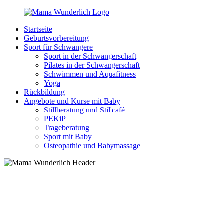
Zurück
zum
Startseite
Inhalt
MamaWunderlich.de
Mutti
Geburtsvorbereitung
sein
Sport für Schwangere
ist
Sport in der Schwangerschaft
wunderbar!
Pilates in der Schwangerschaft
Schwimmen und Aquafitness
Yoga
Rückbildung
Angebote und Kurse mit Baby
Stillberatung und Stillcafé
PEKiP
Trageberatung
Sport mit Baby
Osteopathie und Babymassage