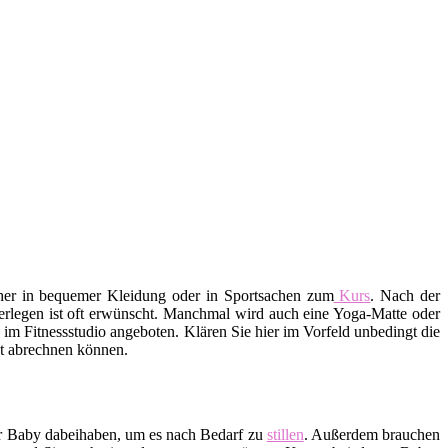
aher in bequemer Kleidung oder in Sportsachen zum
Kurs
. Nach der
erlegen ist oft erwünscht. Manchmal wird auch eine Yoga-Matte oder
m Fitnessstudio angeboten. Klären Sie hier im Vorfeld unbedingt die
ekt abrechnen können.
hr Baby dabeihaben, um es nach Bedarf zu
stillen
. Außerdem brauchen