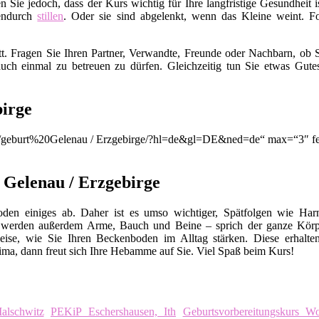
en Sie jedoch, dass der Kurs wichtig für Ihre langfristige Gesundhei
endurch
stillen
. Oder sie sind abgelenkt, wenn das Kleine weint. Fo
t. Fragen Sie Ihren Partner, Verwandte, Freunde oder Nachbarn, ob S
uch einmal zu betreuen zu dürfen. Gleichzeitig tun Sie etwas Gut
birge
on/q/geburt%20Gelenau / Erzgebirge/?hl=de&gl=DE&ned=de“ max=“3″ fe
 Gelenau / Erzgebirge
en einiges ab. Daher ist es umso wichtiger, Spätfolgen wie Harn
 werden außerdem Arme, Bauch und Beine – sprich der ganze Körp
eise, wie Sie Ihren Beckenboden im Alltag stärken. Diese erhalte
ma, dann freut sich Ihre Hebamme auf Sie. Viel Spaß beim Kurs!
lschwitz
PEKiP Eschershausen, Ith
Geburtsvorbereitungskurs Wo