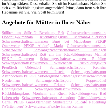
im Alltag stärken. Diese erhalten Sie oft im Krankenhaus. Haben Sie
sich zum Rückbildungskurs angemeldet? Prima, dann freut sich Ihre
Hebamme auf Sie. Viel Spaß beim Kurs!
Angebote für Mütter in Ihrer Nähe:
Stillberatung Stillcafé Bergheim, Erft
Geburtsvorbereitungskurs
Doberlug-Kirchhain
Rückbildungskurs Marzahn-Hellersdorf
Schwangerschaftsschwimmen Burg bei Magdeburg
PEKiP
Ottersweier
PEKiP Altdorf, Markt
Geburtsvorbereitungskurs
Velbert-Mitte
Schwangerschaftsschwimmen Tuttlingen
Schwangerschaftssport Rott am Inn
Rückbildungskurs Maintal
PEKiP Gommern
Schwangerschaftsschwimmen Raubling
Schwangerschaftsschwimmen Wittichenau
Rückbildungskurs
Preußisch Oldendorf
Schwangerschaftssport Kelheim
Schwangerschaftsschwimmen Idstein
Schwangerschaftssport
Altenbochum
PEKiP Ebsdorfergrund
Schwangerschaftsschwimmen
Nordenham
Schwangerschaftssport Poppenbüttel
Schwangerschaftsschwimmen Erkner
Schwangerschaftssport
Bönningstedt
Schwangerschaftsschwimmen Reinbek
Rückbildungskurs Monheim am Rhein
Rückbildungskurs Bad
Lobenstein
Schwangerschaftssport Attendorn
Rückbildungskurs
Garrel
PEKiP Gau-Odernheim
Stillberatung Stillcafé Neuenbürg
(Württemberg)
Schwangerschaftsschwimmen Xanten