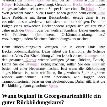
Während der
Schwangerschaft
und bei der
Geburt
wurde Ihrem
Körper
Höchstleistung abverlangt. Gerade Ihr
Beckenboden
musste
einiges aushalten, selbst wenn Sie per Kaiserschnitt Ihr
Kind
auf die
Welt gebracht haben. Viele Frauen haben gerade beim ersten
Kind
keine Probleme mit ihrem Beckenboden, gerade dann ist es
essentiell, diesen wieder zu stabilisieren und zu kräftigen. Denn die
Folgen eines schwachen Beckenbodens zeigen sich oft erst viele
Jahre nach der
Geburt
oder bei weiteren Kindern. Daher empfehlen
wir Problemen (Inkontinenz, Gebärmutterenkung, etc.)
vorzubeugen, indem Sie einen Rückbildungskurs machen.
Beim Rückbildungskurs kräftigen Sie in erster Linie Ihre
Beckenbodenmuskulatur. Dazu gehört die Harnröhre, die Scheide
und der After. Zur Rückbildung zählen jedoch ebenso
Übungen
, die
den gesamten
Körper
wieder kräftigen (Arme, Rücken, Bauch).
Damit Sie die
Übungen
richtig machen, sollten Sie den
Kurs
am
besten bei einer Hebamme machen. Erst wenn die Rückbildung
abgeschlossen ist, raten wir Ihnen, Ihr gewohntes Sportprogramm
wieder aufzunehmen. Denn Sportarten wie Joggen oder
Trampolinspringen belasten den Beckenboden. Daher gilt: Erst die
Rückbildung, dann gewohnter
Sport
.
Wann beginnt in Georgsmarienhütte ein
guter Rückbildungskurs?