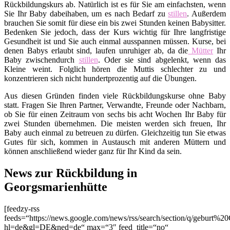
Rückbildungskurs ab. Natürlich ist es für Sie am einfachsten, wenn
Sie Ihr Baby dabeihaben, um es nach Bedarf zu
stillen
. Außerdem
brauchen Sie somit für diese ein bis zwei Stunden keinen Babysitter.
Bedenken Sie jedoch, dass der Kurs wichtig für Ihre langfristige
Gesundheit ist und Sie auch einmal ausspannen müssen. Kurse, bei
denen Babys erlaubt sind, laufen unruhiger ab, da die
Mütter
Ihr
Baby zwischendurch
stillen
. Oder sie sind abgelenkt, wenn das
Kleine weint. Folglich hören die Muttis schlechter zu und
konzentrieren sich nicht hundertprozentig auf die Übungen.
Aus diesen Gründen finden viele Rückbildungskurse ohne Baby
statt. Fragen Sie Ihren Partner, Verwandte, Freunde oder Nachbarn,
ob Sie für einen Zeitraum von sechs bis acht Wochen Ihr Baby für
zwei Stunden übernehmen. Die meisten werden sich freuen, Ihr
Baby auch einmal zu betreuen zu dürfen. Gleichzeitig tun Sie etwas
Gutes für sich, kommen in Austausch mit anderen Müttern und
können anschließend wieder ganz für Ihr Kind da sein.
News zur Rückbildung in
Georgsmarienhütte
[feedzy-rss
feeds=“https://news.google.com/news/rss/search/section/q/geburt%2
hl=de&gl=DE&ned=de“ max=“3″ feed_title=“no“