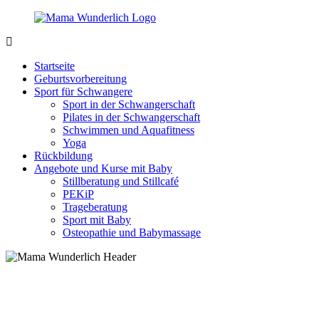
Zurück
zum
Inhalt
MamaWunderlich.de
Mutti
sein
Startseite
ist
Geburtsvorbereitung
wunderbar!
Sport für Schwangere
Sport in der Schwangerschaft
Pilates in der Schwangerschaft
Schwimmen und Aquafitness
Yoga
Rückbildung
Angebote und Kurse mit Baby
Stillberatung und Stillcafé
PEKiP
Trageberatung
Sport mit Baby
Osteopathie und Babymassage