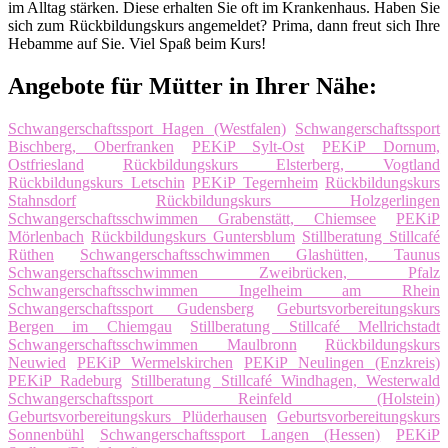
im Alltag stärken. Diese erhalten Sie oft im Krankenhaus. Haben Sie
sich zum Rückbildungskurs angemeldet? Prima, dann freut sich Ihre
Hebamme auf Sie. Viel Spaß beim Kurs!
Angebote für Mütter in Ihrer Nähe:
Schwangerschaftssport Hagen (Westfalen)
Schwangerschaftssport
Bischberg, Oberfranken
PEKiP Sylt-Ost
PEKiP Dornum,
Ostfriesland
Rückbildungskurs Elsterberg, Vogtland
Rückbildungskurs Letschin
PEKiP Tegernheim
Rückbildungskurs
Stahnsdorf
Rückbildungskurs Holzgerlingen
Schwangerschaftsschwimmen Grabenstätt, Chiemsee
PEKiP
Mörlenbach
Rückbildungskurs Guntersblum
Stillberatung Stillcafé
Rüthen
Schwangerschaftsschwimmen Glashütten, Taunus
Schwangerschaftsschwimmen Zweibrücken, Pfalz
Schwangerschaftsschwimmen Ingelheim am Rhein
Schwangerschaftssport Gudensberg
Geburtsvorbereitungskurs
Bergen im Chiemgau
Stillberatung Stillcafé Mellrichstadt
Schwangerschaftsschwimmen Maulbronn
Rückbildungskurs
Neuwied
PEKiP Wermelskirchen
PEKiP Neulingen (Enzkreis)
PEKiP Radeburg
Stillberatung Stillcafé Windhagen, Westerwald
Schwangerschaftssport Reinfeld (Holstein)
Geburtsvorbereitungskurs Plüderhausen
Geburtsvorbereitungskurs
Sonnenbühl
Schwangerschaftssport Langen (Hessen)
PEKiP