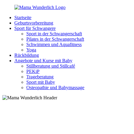
Zurück
zum
Startseite
Inhalt
MamaWunderlich.de
Mutti
Geburtsvorbereitung
sein
Sport für Schwangere
ist
Sport in der Schwangerschaft
wunderbar!
Pilates in der Schwangerschaft
Schwimmen und Aquafitness
Yoga
Rückbildung
Angebote und Kurse mit Baby
Stillberatung und Stillcafé
PEKiP
Trageberatung
Sport mit Baby
Osteopathie und Babymassage