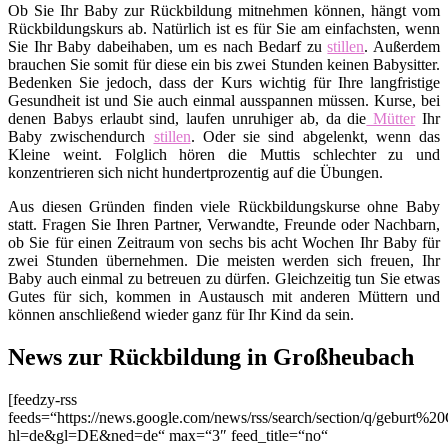
Ob Sie Ihr Baby zur Rückbildung mitnehmen können, hängt vom
Rückbildungskurs ab. Natürlich ist es für Sie am einfachsten, wenn
Sie Ihr Baby dabeihaben, um es nach Bedarf zu
stillen
. Außerdem
brauchen Sie somit für diese ein bis zwei Stunden keinen Babysitter.
Bedenken Sie jedoch, dass der Kurs wichtig für Ihre langfristige
Gesundheit ist und Sie auch einmal ausspannen müssen. Kurse, bei
denen Babys erlaubt sind, laufen unruhiger ab, da die
Mütter
Ihr
Baby zwischendurch
stillen
. Oder sie sind abgelenkt, wenn das
Kleine weint. Folglich hören die Muttis schlechter zu und
konzentrieren sich nicht hundertprozentig auf die Übungen.
Aus diesen Gründen finden viele Rückbildungskurse ohne Baby
statt. Fragen Sie Ihren Partner, Verwandte, Freunde oder Nachbarn,
ob Sie für einen Zeitraum von sechs bis acht Wochen Ihr Baby für
zwei Stunden übernehmen. Die meisten werden sich freuen, Ihr
Baby auch einmal zu betreuen zu dürfen. Gleichzeitig tun Sie etwas
Gutes für sich, kommen in Austausch mit anderen Müttern und
können anschließend wieder ganz für Ihr Kind da sein.
News zur Rückbildung in Großheubach
[feedzy-rss
feeds=“https://news.google.com/news/rss/search/section/q/geburt%2
hl=de&gl=DE&ned=de“ max=“3″ feed_title=“no“