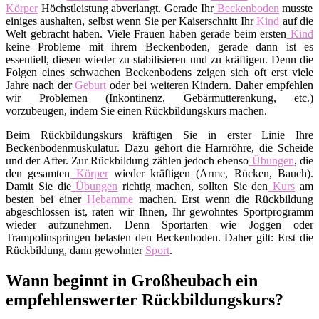
Körper
Höchstleistung abverlangt. Gerade Ihr
Beckenboden
musste
einiges aushalten, selbst wenn Sie per Kaiserschnitt Ihr
Kind
auf die
Welt gebracht haben. Viele Frauen haben gerade beim ersten
Kind
keine Probleme mit ihrem Beckenboden, gerade dann ist es
essentiell, diesen wieder zu stabilisieren und zu kräftigen. Denn die
Folgen eines schwachen Beckenbodens zeigen sich oft erst viele
Jahre nach der
Geburt
oder bei weiteren Kindern. Daher empfehlen
wir Problemen (Inkontinenz, Gebärmutterenkung, etc.)
vorzubeugen, indem Sie einen Rückbildungskurs machen.
Beim Rückbildungskurs kräftigen Sie in erster Linie Ihre
Beckenbodenmuskulatur. Dazu gehört die Harnröhre, die Scheide
und der After. Zur Rückbildung zählen jedoch ebenso
Übungen
, die
den gesamten
Körper
wieder kräftigen (Arme, Rücken, Bauch).
Damit Sie die
Übungen
richtig machen, sollten Sie den
Kurs
am
besten bei einer
Hebamme
machen. Erst wenn die Rückbildung
abgeschlossen ist, raten wir Ihnen, Ihr gewohntes Sportprogramm
wieder aufzunehmen. Denn Sportarten wie Joggen oder
Trampolinspringen belasten den Beckenboden. Daher gilt: Erst die
Rückbildung, dann gewohnter
Sport
.
Wann beginnt in Großheubach ein
empfehlenswerter Rückbildungskurs?