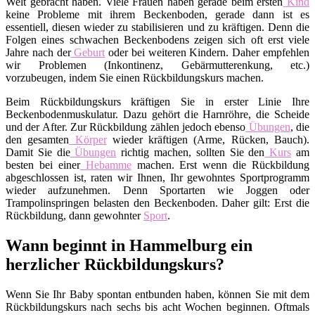
Welt gebracht haben. Viele Frauen haben gerade beim ersten
Kind
keine Probleme mit ihrem Beckenboden, gerade dann ist es
essentiell, diesen wieder zu stabilisieren und zu kräftigen. Denn die
Folgen eines schwachen Beckenbodens zeigen sich oft erst viele
Jahre nach der
Geburt
oder bei weiteren Kindern. Daher empfehlen
wir Problemen (Inkontinenz, Gebärmutterenkung, etc.)
vorzubeugen, indem Sie einen Rückbildungskurs machen.
Beim Rückbildungskurs kräftigen Sie in erster Linie Ihre
Beckenbodenmuskulatur. Dazu gehört die Harnröhre, die Scheide
und der After. Zur Rückbildung zählen jedoch ebenso
Übungen
, die
den gesamten
Körper
wieder kräftigen (Arme, Rücken, Bauch).
Damit Sie die
Übungen
richtig machen, sollten Sie den
Kurs
am
besten bei einer
Hebamme
machen. Erst wenn die Rückbildung
abgeschlossen ist, raten wir Ihnen, Ihr gewohntes Sportprogramm
wieder aufzunehmen. Denn Sportarten wie Joggen oder
Trampolinspringen belasten den Beckenboden. Daher gilt: Erst die
Rückbildung, dann gewohnter
Sport
.
Wann beginnt in Hammelburg ein
herzlicher Rückbildungskurs?
Wenn Sie Ihr Baby spontan entbunden haben, können Sie mit dem
Rückbildungskurs nach sechs bis acht Wochen beginnen. Oftmals