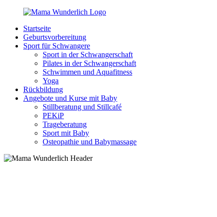
Zurück
zum
Startseite
Inhalt
MamaWunderlich.de
Mutti
Geburtsvorbereitung
sein
Sport für Schwangere
ist
Sport in der Schwangerschaft
wunderbar!
Pilates in der Schwangerschaft
Schwimmen und Aquafitness
Yoga
Rückbildung
Angebote und Kurse mit Baby
Stillberatung und Stillcafé
PEKiP
Trageberatung
Sport mit Baby
Osteopathie und Babymassage