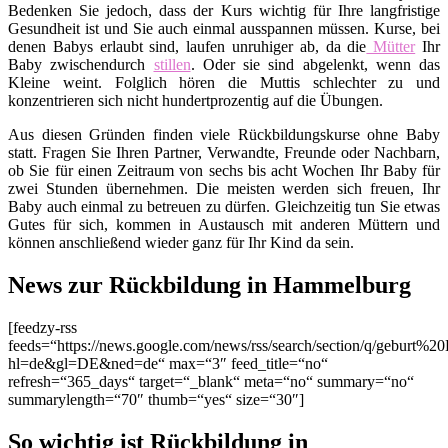
Bedenken Sie jedoch, dass der Kurs wichtig für Ihre langfristige
Gesundheit ist und Sie auch einmal ausspannen müssen. Kurse, bei
denen Babys erlaubt sind, laufen unruhiger ab, da die
Mütter
Ihr
Baby zwischendurch
stillen
. Oder sie sind abgelenkt, wenn das
Kleine weint. Folglich hören die Muttis schlechter zu und
konzentrieren sich nicht hundertprozentig auf die Übungen.
Aus diesen Gründen finden viele Rückbildungskurse ohne Baby
statt. Fragen Sie Ihren Partner, Verwandte, Freunde oder Nachbarn,
ob Sie für einen Zeitraum von sechs bis acht Wochen Ihr Baby für
zwei Stunden übernehmen. Die meisten werden sich freuen, Ihr
Baby auch einmal zu betreuen zu dürfen. Gleichzeitig tun Sie etwas
Gutes für sich, kommen in Austausch mit anderen Müttern und
können anschließend wieder ganz für Ihr Kind da sein.
News zur Rückbildung in Hammelburg
[feedzy-rss
feeds=“https://news.google.com/news/rss/search/section/q/geburt%
hl=de&gl=DE&ned=de“ max=“3″ feed_title=“no“
refresh=“365_days“ target=“_blank“ meta=“no“ summary=“no“
summarylength=“70″ thumb=“yes“ size=“30″]
So wichtig ist Rückbildung in