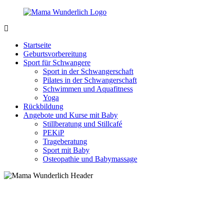
Zurück
zum
Inhalt
MamaWunderlich.de
Mutti
sein
Startseite
ist
Geburtsvorbereitung
wunderbar!
Sport für Schwangere
Sport in der Schwangerschaft
Pilates in der Schwangerschaft
Schwimmen und Aquafitness
Yoga
Rückbildung
Angebote und Kurse mit Baby
Stillberatung und Stillcafé
PEKiP
Trageberatung
Sport mit Baby
Osteopathie und Babymassage