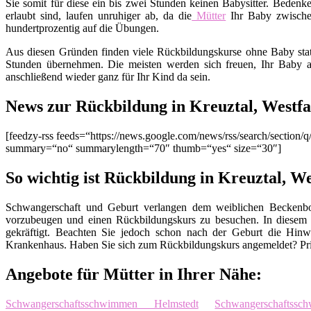
Sie somit für diese ein bis zwei Stunden keinen Babysitter. Bedenk
erlaubt sind, laufen unruhiger ab, da die
Mütter
Ihr Baby zwisch
hundertprozentig auf die Übungen.
Aus diesen Gründen finden viele Rückbildungskurse ohne Baby stat
Stunden übernehmen. Die meisten werden sich freuen, Ihr Baby a
anschließend wieder ganz für Ihr Kind da sein.
News zur Rückbildung in Kreuztal, Westfa
[feedzy-rss feeds=“https://news.google.com/news/rss/search/secti
summary=“no“ summarylength=“70″ thumb=“yes“ size=“30″]
So wichtig ist Rückbildung in Kreuztal, We
Schwangerschaft und Geburt verlangen dem weiblichen Beckenbod
vorzubeugen und einen Rückbildungskurs zu besuchen. In diesem
gekräftigt. Beachten Sie jedoch schon nach der Geburt die Hinw
Krankenhaus. Haben Sie sich zum Rückbildungskurs angemeldet? Pri
Angebote für Mütter in Ihrer Nähe:
Schwangerschaftsschwimmen Helmstedt
Schwangerschaftss