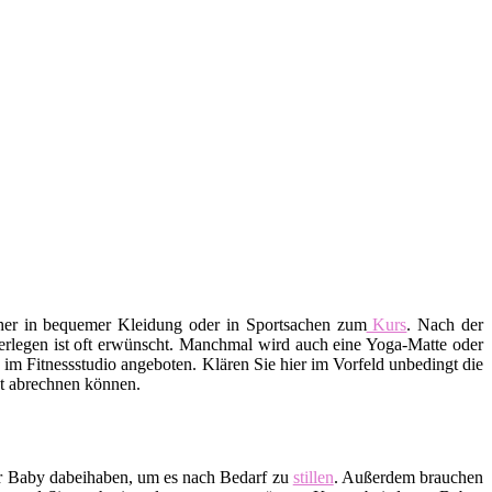
aher in bequemer Kleidung oder in Sportsachen zum
Kurs
. Nach der
erlegen ist oft erwünscht. Manchmal wird auch eine Yoga-Matte oder
m Fitnessstudio angeboten. Klären Sie hier im Vorfeld unbedingt die
ekt abrechnen können.
hr Baby dabeihaben, um es nach Bedarf zu
stillen
. Außerdem brauchen