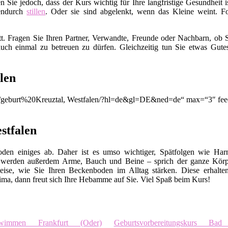
en Sie jedoch, dass der Kurs wichtig für Ihre langfristige Gesundhei
endurch
stillen
. Oder sie sind abgelenkt, wenn das Kleine weint. Fo
t. Fragen Sie Ihren Partner, Verwandte, Freunde oder Nachbarn, ob S
uch einmal zu betreuen zu dürfen. Gleichzeitig tun Sie etwas Gut
len
on/q/geburt%20Kreuztal, Westfalen/?hl=de&gl=DE&ned=de“ max=“3″ fee
stfalen
en einiges ab. Daher ist es umso wichtiger, Spätfolgen wie Harn
 werden außerdem Arme, Bauch und Beine – sprich der ganze Körp
eise, wie Sie Ihren Beckenboden im Alltag stärken. Diese erhalte
ma, dann freut sich Ihre Hebamme auf Sie. Viel Spaß beim Kurs!
chwimmen Frankfurt (Oder)
Geburtsvorbereitungskurs Bad