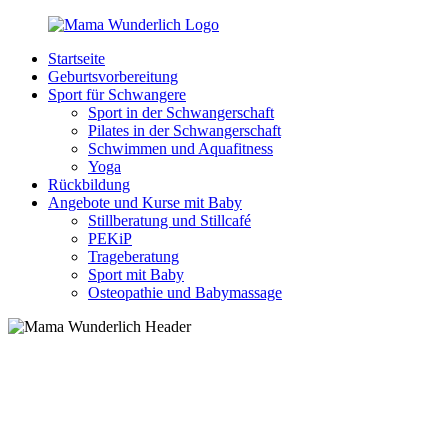
Zurück
zum
Startseite
Inhalt
MamaWunderlich.de
Mutti
Geburtsvorbereitung
sein
Sport für Schwangere
ist
Sport in der Schwangerschaft
wunderbar!
Pilates in der Schwangerschaft
Schwimmen und Aquafitness
Yoga
Rückbildung
Angebote und Kurse mit Baby
Stillberatung und Stillcafé
PEKiP
Trageberatung
Sport mit Baby
Osteopathie und Babymassage