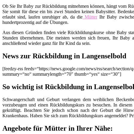
Ob Sie Ihr Baby zur Rückbildung mitnehmen können, hängt vom Rückb
Sie somit für diese ein bis zwei Stunden keinen Babysitter. Bedenk
erlaubt sind, laufen unruhiger ab, da die
Mütter
Ihr Baby zwisch
hundertprozentig auf die Übungen.
Aus diesen Gründen finden viele Rückbildungskurse ohne Baby stat
Stunden übernehmen. Die meisten werden sich freuen, Ihr Baby a
anschließend wieder ganz für Ihr Kind da sein.
News zur Rückbildung in Langenselbold
[feedzy-rss feeds=“https://news.google.com/news/rss/search/secti
summary=“no“ summarylength=“70″ thumb=“yes“ size=“30″]
So wichtig ist Rückbildung in Langenselbo
Schwangerschaft und Geburt verlangen dem weiblichen Beckenbod
vorzubeugen und einen Rückbildungskurs zu besuchen. In diesem
gekräftigt. Beachten Sie jedoch schon nach der Geburt die Hinw
Krankenhaus. Haben Sie sich zum Rückbildungskurs angemeldet? Pri
Angebote für Mütter in Ihrer Nähe: