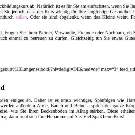
ildungskurs ab. Natürlich ist es für Sie am einfachsten, wenn Sie I
en Sie jedoch, dass der Kurs wichtig für Ihre langfristige Gesundhei
endurch
stillen
. Oder sie sind abgelenkt, wenn das Kleine weint. Fo
t. Fragen Sie Ihren Partner, Verwandte, Freunde oder Nachbarn, ob S
uch einmal zu betreuen zu dürfen. Gleichzeitig tun Sie etwas Gut
on/q/geburt%20Langenselbold/?hl=de&gl=DE&ned=de“ max=“3″ feed_tit
ld
en einiges ab. Daher ist es umso wichtiger, Spätfolgen wie Harn
 werden außerdem Arme, Bauch und Beine – sprich der ganze Körp
eise, wie Sie Ihren Beckenboden im Alltag stärken. Diese erhalte
ma, dann freut sich Ihre Hebamme auf Sie. Viel Spaß beim Kurs!