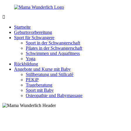
Zurück
zum
Inhalt
MamaWunderlich.de
Mutti
sein
Startseite
ist
Geburtsvorbereitung
wunderbar!
Sport für Schwangere
Sport in der Schwangerschaft
Pilates in der Schwangerschaft
Schwimmen und Aquafitness
Yoga
Rückbildung
Angebote und Kurse mit Baby
Stillberatung und Stillcafé
PEKiP
Trageberatung
Sport mit Baby
Osteopathie und Babymassage