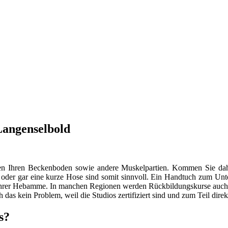
Langenselbold
ungen Ihren Beckenboden sowie andere Muskelpartien. Kommen Sie d
r oder gar eine kurze Hose sind somit sinnvoll. Ein Handtuch zum Unt
it Ihrer Hebamme. In manchen Regionen werden Rückbildungskurse auch i
ch das kein Problem, weil die Studios zertifiziert sind und zum Teil dir
s?