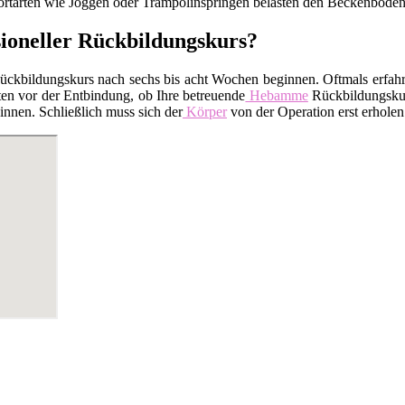
tarten wie Joggen oder Trampolinspringen belasten den Beckenboden.
sioneller Rückbildungskurs?
kbildungskurs nach sechs bis acht Wochen beginnen. Oftmals erfahren
en vor der Entbindung, ob Ihre betreuende
Hebamme
Rückbildungskurs
nnen. Schließlich muss sich der
Körper
von der Operation erst erholen