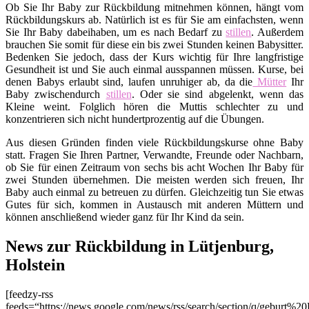
Ob Sie Ihr Baby zur Rückbildung mitnehmen können, hängt vom
Rückbildungskurs ab. Natürlich ist es für Sie am einfachsten, wenn
Sie Ihr Baby dabeihaben, um es nach Bedarf zu
stillen
. Außerdem
brauchen Sie somit für diese ein bis zwei Stunden keinen Babysitter.
Bedenken Sie jedoch, dass der Kurs wichtig für Ihre langfristige
Gesundheit ist und Sie auch einmal ausspannen müssen. Kurse, bei
denen Babys erlaubt sind, laufen unruhiger ab, da die
Mütter
Ihr
Baby zwischendurch
stillen
. Oder sie sind abgelenkt, wenn das
Kleine weint. Folglich hören die Muttis schlechter zu und
konzentrieren sich nicht hundertprozentig auf die Übungen.
Aus diesen Gründen finden viele Rückbildungskurse ohne Baby
statt. Fragen Sie Ihren Partner, Verwandte, Freunde oder Nachbarn,
ob Sie für einen Zeitraum von sechs bis acht Wochen Ihr Baby für
zwei Stunden übernehmen. Die meisten werden sich freuen, Ihr
Baby auch einmal zu betreuen zu dürfen. Gleichzeitig tun Sie etwas
Gutes für sich, kommen in Austausch mit anderen Müttern und
können anschließend wieder ganz für Ihr Kind da sein.
News zur Rückbildung in Lütjenburg,
Holstein
[feedzy-rss
feeds=“https://news.google.com/news/rss/search/section/q/geburt%20