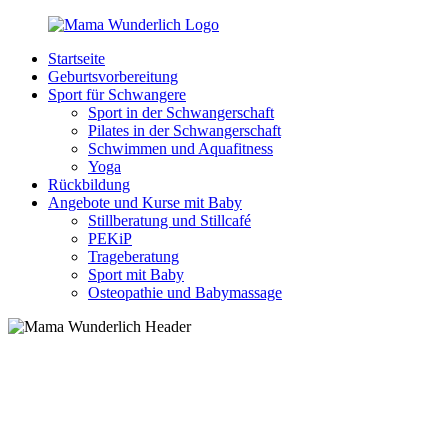
Zurück
zum
Startseite
Inhalt
MamaWunderlich.de
Mutti
Geburtsvorbereitung
sein
Sport für Schwangere
ist
Sport in der Schwangerschaft
wunderbar!
Pilates in der Schwangerschaft
Schwimmen und Aquafitness
Yoga
Rückbildung
Angebote und Kurse mit Baby
Stillberatung und Stillcafé
PEKiP
Trageberatung
Sport mit Baby
Osteopathie und Babymassage