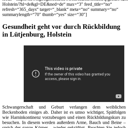
Holstein/?hl=de&gl=DE&ned=de“ max=“3″ feed_title=“no“
refresh=“365_days“ target=“_blank“ meta=“no“ summary=“no“
summarylength=“70″ thumb=“yes“ size=“30″]
Gesundheit geht vor durch Rückbildung
in Lütjenburg, Holstein
Schwangerschaft und Geburt verlangen dem weiblichen
Beckenboden einiges ab. Daher ist es umso wichtiger, Spätfolgen
wie Harninkontinenz vorzubeugen und einen Rückbildungskurs zu
besuchen. In diesem werden außerdem Arme, Bauch und Beine –
sprich der ganze Körper – wieder gekräftigt. Beachten Sie jedoch