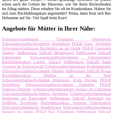
schon nach der Geburt die Hinweise, wie Sie Ihren Beckenboden
im Alltag stärken. Diese erhalten Sie oft im Krankenhaus. Haben Sie
sich zum Rückbildungskurs angemeldet? Prima, dann freut sich Ihre
Hebamme auf Sie. Viel Spaß beim Kurs!
Angebote für Mütter in Ihrer Nähe:
Schwangerschaftssport Traunstein, Oberbayern
Schwangerschaftsschwimmen Heimsheim
PEKiP Soest, Westfalen
Schwangerschaftssport Bechhofen an der Heide
PEKiP Geisingen
(Baden)
Stillberatung Stillcafé Memmingen
Stillberatung Stillcafé
Esterwegen
Schwangerschaftsschwimmen Unterensingen
Rückbildungskurs Laufen, Salzach
Stillberatung Stillcafé Sankt
Georgen im Schwarzwald
Geburtsvorbereitungskurs Rotthalmünster
Schwangerschaftsschwimmen Iphofen
Stillberatung Stillcafé Bosau
Rückbildungskurs Pfaffing an der Attel
Schwangerschaftsschwimmen Röhrmoos, Kreis Dachau
PEKiP
Heidelberg
Schwangerschaftsschwimmen Estenfeld
PEKiP
Dallgow-Döberitz
Geburtsvorbereitungskurs Aschau im Chiemgau
Schwangerschaftsschwimmen Herringen
Geburtsvorbereitungskurs
Bahlingen am Kaiserstuhl
Stillberatung Stillcafé Hohndorf bei
Stollberg, Erzgebirge
Rückbildungskurs Arnstein, Unterfranken
Schwangerschaftssport Hambrücken
Schwangerschaftsschwimmen
Wangen im Allgäu
PEKiP Bad Schönborn
Stillberatung Stillcafé