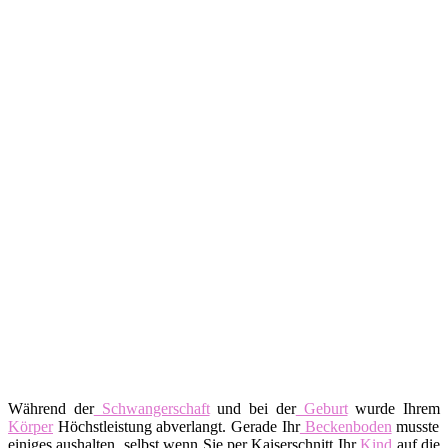
Während der
Schwangerschaft
und bei der
Geburt
wurde Ihrem
Körper
Höchstleistung abverlangt. Gerade Ihr
Beckenboden
musste
einiges aushalten, selbst wenn Sie per Kaiserschnitt Ihr
Kind
auf die