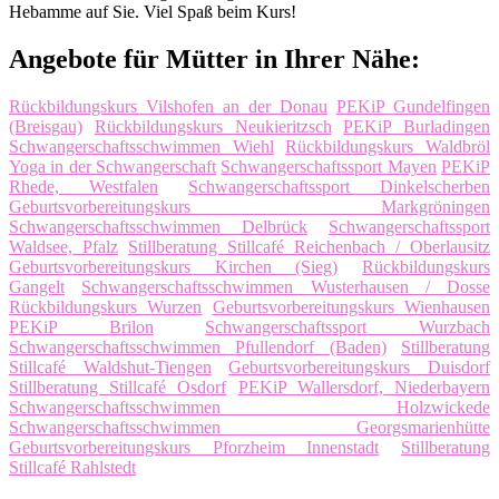
Hebamme auf Sie. Viel Spaß beim Kurs!
Angebote für Mütter in Ihrer Nähe:
Rückbildungskurs Vilshofen an der Donau
PEKiP Gundelfingen
(Breisgau)
Rückbildungskurs Neukieritzsch
PEKiP Burladingen
Schwangerschaftsschwimmen Wiehl
Rückbildungskurs Waldbröl
Yoga in der Schwangerschaft
Schwangerschaftssport Mayen
PEKiP
Rhede, Westfalen
Schwangerschaftssport Dinkelscherben
Geburtsvorbereitungskurs Markgröningen
Schwangerschaftsschwimmen Delbrück
Schwangerschaftssport
Waldsee, Pfalz
Stillberatung Stillcafé Reichenbach / Oberlausitz
Geburtsvorbereitungskurs Kirchen (Sieg)
Rückbildungskurs
Gangelt
Schwangerschaftsschwimmen Wusterhausen / Dosse
Rückbildungskurs Wurzen
Geburtsvorbereitungskurs Wienhausen
PEKiP Brilon
Schwangerschaftssport Wurzbach
Schwangerschaftsschwimmen Pfullendorf (Baden)
Stillberatung
Stillcafé Waldshut-Tiengen
Geburtsvorbereitungskurs Duisdorf
Stillberatung Stillcafé Osdorf
PEKiP Wallersdorf, Niederbayern
Schwangerschaftsschwimmen Holzwickede
Schwangerschaftsschwimmen Georgsmarienhütte
Geburtsvorbereitungskurs Pforzheim Innenstadt
Stillberatung
Stillcafé Rahlstedt