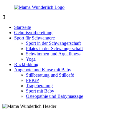
Zurück
zum
Inhalt
MamaWunderlich.de
Mutti
sein
Startseite
ist
Geburtsvorbereitung
wunderbar!
Sport für Schwangere
Sport in der Schwangerschaft
Pilates in der Schwangerschaft
Schwimmen und Aquafitness
Yoga
Rückbildung
Angebote und Kurse mit Baby
Stillberatung und Stillcafé
PEKiP
Trageberatung
Sport mit Baby
Osteopathie und Babymassage