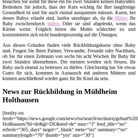
brauchen Sie somit für diese ein bis zwei Stunden keinen Babysitter.
Bedenken Sie jedoch, dass der Kurs wichtig für Ihre langfristige
Gesundheit ist und Sie auch einmal ausspannen müssen. Kurse, bei
denen Babys erlaubt sind, laufen unruhiger ab, da die
Mütter
Ihr
Baby zwischendurch
stillen
. Oder sie sind abgelenkt, wenn das
Kleine weint. Folglich hören die Muttis schlechter zu und
konzentrieren sich nicht hundertprozentig auf die Übungen.
Aus diesen Gründen finden viele Rückbildungskurse ohne Baby
statt. Fragen Sie Ihren Partner, Verwandte, Freunde oder Nachbarn,
ob Sie für einen Zeitraum von sechs bis acht Wochen Ihr Baby für
zwei Stunden übernehmen. Die meisten werden sich freuen, Ihr
Baby auch einmal zu betreuen zu dürfen. Gleichzeitig tun Sie etwas
Gutes für sich, kommen in Austausch mit anderen Müttern und
können anschließend wieder ganz für Ihr Kind da sein.
News zur Rückbildung in Mühlheim
Holthausen
[feedzy-rss
feeds=“https://news.google.com/news/rss/search/section/q/geburt%
Holthausen/?hl=de&gl=DE&ned=de“ max=“3″ feed_title=“no“
refresh=“365_days“ target=“_blank“ meta=“no“ summary=“no“
summarylength=“70″ thumb=“yes“ size=“30″]