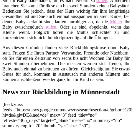
Sie Ihr Baby dabeihaben, um es nach Bedarf zu
stillen
. Außerdem
brauchen Sie somit für diese ein bis zwei Stunden keinen Babysitter.
Bedenken Sie jedoch, dass der Kurs wichtig für Ihre langfristige
Gesundheit ist und Sie auch einmal ausspannen müssen. Kurse, bei
denen Babys erlaubt sind, laufen unruhiger ab, da die
Mütter
Ihr
Baby zwischendurch
stillen
. Oder sie sind abgelenkt, wenn das
Kleine weint. Folglich hören die Muttis schlechter zu und
konzentrieren sich nicht hundertprozentig auf die Übungen.
Aus diesen Gründen finden viele Rückbildungskurse ohne Baby
statt. Fragen Sie Ihren Partner, Verwandte, Freunde oder Nachbarn,
ob Sie für einen Zeitraum von sechs bis acht Wochen Ihr Baby für
zwei Stunden übernehmen. Die meisten werden sich freuen, Ihr
Baby auch einmal zu betreuen zu dürfen. Gleichzeitig tun Sie etwas
Gutes für sich, kommen in Austausch mit anderen Müttern und
können anschließend wieder ganz für Ihr Kind da sein.
News zur Rückbildung in Münnerstadt
[feedzy-rss
feeds=“https://news.google.com/news/rss/search/section/q/geburt%2
hl=de&gl=DE&ned=de“ max=“3″ feed_title=“no“
refresh=“365_days“ target=“_blank“ meta=“no“ summary=“no“
summarylength=“70″ thumb=“yes“ size=“30″]