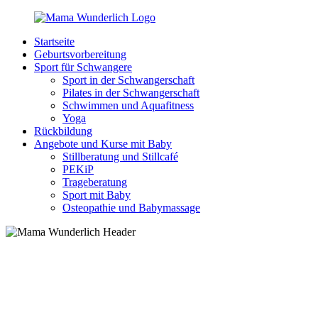
Zurück
zum
Startseite
Inhalt
MamaWunderlich.de
Mutti
Geburtsvorbereitung
sein
Sport für Schwangere
ist
Sport in der Schwangerschaft
wunderbar!
Pilates in der Schwangerschaft
Schwimmen und Aquafitness
Yoga
Rückbildung
Angebote und Kurse mit Baby
Stillberatung und Stillcafé
PEKiP
Trageberatung
Sport mit Baby
Osteopathie und Babymassage