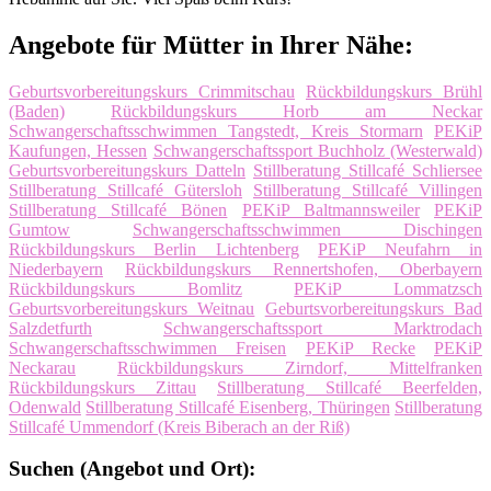
Angebote für Mütter in Ihrer Nähe:
Geburtsvorbereitungskurs Crimmitschau
Rückbildungskurs Brühl
(Baden)
Rückbildungskurs Horb am Neckar
Schwangerschaftsschwimmen Tangstedt, Kreis Stormarn
PEKiP
Kaufungen, Hessen
Schwangerschaftssport Buchholz (Westerwald)
Geburtsvorbereitungskurs Datteln
Stillberatung Stillcafé Schliersee
Stillberatung Stillcafé Gütersloh
Stillberatung Stillcafé Villingen
Stillberatung Stillcafé Bönen
PEKiP Baltmannsweiler
PEKiP
Gumtow
Schwangerschaftsschwimmen Dischingen
Rückbildungskurs Berlin Lichtenberg
PEKiP Neufahrn in
Niederbayern
Rückbildungskurs Rennertshofen, Oberbayern
Rückbildungskurs Bomlitz
PEKiP Lommatzsch
Geburtsvorbereitungskurs Weitnau
Geburtsvorbereitungskurs Bad
Salzdetfurth
Schwangerschaftssport Marktrodach
Schwangerschaftsschwimmen Freisen
PEKiP Recke
PEKiP
Neckarau
Rückbildungskurs Zirndorf, Mittelfranken
Rückbildungskurs Zittau
Stillberatung Stillcafé Beerfelden,
Odenwald
Stillberatung Stillcafé Eisenberg, Thüringen
Stillberatung
Stillcafé Ummendorf (Kreis Biberach an der Riß)
Suchen (Angebot und Ort):