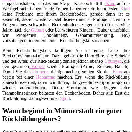
einiges aushalten, selbst wenn Sie per Kaiserschnitt Ihr
Kind
auf die
Welt gebracht haben. Viele Frauen haben gerade beim ersten
Kind
keine Probleme mit ihrem Beckenboden, gerade dann ist es
essentiell, diesen wieder zu stabilisieren und zu kräftigen. Denn die
Folgen eines schwachen Beckenbodens zeigen sich oft erst viele
Jahre nach der
Geburt
oder bei weiteren Kindern. Daher empfehlen
wir Problemen (Inkontinenz, Gebärmutterenkung, etc.)
vorzubeugen, indem Sie einen Rückbildungskurs machen.
Beim Rückbildungskurs kräftigen Sie in erster Linie Ihre
Beckenbodenmuskulatur. Dazu gehört die Harnröhre, die Scheide
und der After. Zur Rückbildung zählen jedoch ebenso
Übungen
, die
den gesamten
Körper
wieder kräftigen (Arme, Rücken, Bauch).
Damit Sie die
Übungen
richtig machen, sollten Sie den
Kurs
am
besten bei einer
Hebamme
machen. Erst wenn die Rückbildung
abgeschlossen ist, raten wir Ihnen, Ihr gewohntes Sportprogramm
wieder aufzunehmen. Denn Sportarten wie Joggen oder
Trampolinspringen belasten den Beckenboden. Daher gilt: Erst die
Rückbildung, dann gewohnter
Sport
.
Wann beginnt in Münnerstadt ein guter
Rückbildungskurs?
Wenn Sie Ihr Baby spontan entbunden haben, können Sie mit dem