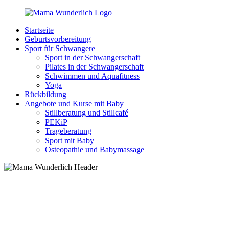
Zurück
zum
Startseite
Inhalt
MamaWunderlich.de
Mutti
Geburtsvorbereitung
sein
Sport für Schwangere
ist
Sport in der Schwangerschaft
wunderbar!
Pilates in der Schwangerschaft
Schwimmen und Aquafitness
Yoga
Rückbildung
Angebote und Kurse mit Baby
Stillberatung und Stillcafé
PEKiP
Trageberatung
Sport mit Baby
Osteopathie und Babymassage