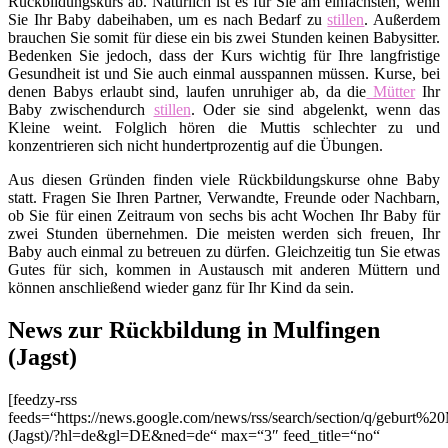
Rückbildungskurs ab. Natürlich ist es für Sie am einfachsten, wenn
Sie Ihr Baby dabeihaben, um es nach Bedarf zu
stillen
. Außerdem
brauchen Sie somit für diese ein bis zwei Stunden keinen Babysitter.
Bedenken Sie jedoch, dass der Kurs wichtig für Ihre langfristige
Gesundheit ist und Sie auch einmal ausspannen müssen. Kurse, bei
denen Babys erlaubt sind, laufen unruhiger ab, da die
Mütter
Ihr
Baby zwischendurch
stillen
. Oder sie sind abgelenkt, wenn das
Kleine weint. Folglich hören die Muttis schlechter zu und
konzentrieren sich nicht hundertprozentig auf die Übungen.
Aus diesen Gründen finden viele Rückbildungskurse ohne Baby
statt. Fragen Sie Ihren Partner, Verwandte, Freunde oder Nachbarn,
ob Sie für einen Zeitraum von sechs bis acht Wochen Ihr Baby für
zwei Stunden übernehmen. Die meisten werden sich freuen, Ihr
Baby auch einmal zu betreuen zu dürfen. Gleichzeitig tun Sie etwas
Gutes für sich, kommen in Austausch mit anderen Müttern und
können anschließend wieder ganz für Ihr Kind da sein.
News zur Rückbildung in Mulfingen
(Jagst)
[feedzy-rss
feeds=“https://news.google.com/news/rss/search/section/q/geburt%2
(Jagst)/?hl=de&gl=DE&ned=de“ max=“3″ feed_title=“no“