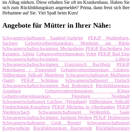
im Alltag stärken. Diese erhalten Sie oft im Krankenhaus. Haben Sie
sich zum Rückbildungskurs angemeldet? Prima, dann freut sich Ihre
Hebamme auf Sie. Viel Spaß beim Kurs!
Angebote für Mütter in Ihrer Nähe:
Schwangerschaftssport Saaldorf-Surheim
PEKiP Waldenburg,
Sachsen
Geburtsvorbereitungskurs Monheim am Rhein
Schwangerschaftsschwimmen Meckesheim
PEKiP Buchenberg bei
Kempten, Allgäu
Geburtsvorbereitungskurs Velen
PEKiP Bad Ems
Schwangerschaftsschwimmen Lübeck
Schwangerschaftsschwimmen Französisch Buchholz
PEKiP
Petershagen / Eggersdorf
Geburtsvorbereitungskurs Güstrow
Stillberatung Stillcafé Materborn
Schwangerschaftssport Mulfingen
(Jagst)
PEKiP Schipkau
Schwangerschaftssport Durlach
Schwangerschaftsschwimmen Bad Bodenteich
Rückbildungskurs
Augsburg
Geburtsvorbereitungskurs Klötze
Geburtsvorbereitungskurs Flensburg Nordstadt
Schwangerschaftssport Lüchow (Wendland)
Stillberatung Stillcafé
Friedrichshain-Kreuzberg
PEKiP Michelau in Oberfranken
PEKiP
Niedereschach
Schwangerschaftssport Weißenfels, Saale
Schwangerschaftsschwimmen Jarplund-Weding
PEKiP Heiligensee
Schwangerschaftssport Groß Borstel
Schwangerschaftssport
Kornwestheim
Rückbildungskurs Harzgerode
Rückbildungskurs