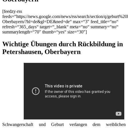
[feedzy-rss
feeds=“https://news.google.com/news/rss/search/section/q/geburt%20
Oberbayern/?hl=de&gl=DE&ned=de“ max=“3″ feed_title=“no“
refresh=“365_days“ target=“_blank“ meta=“no“ summary=“no“
summarylength=“70″ thumb=“yes“ size=“30″]
Wichtige Übungen durch Rückbildung in
Petershausen, Oberbayern
Schwangerschaft und Geburt verlangen dem weiblichen