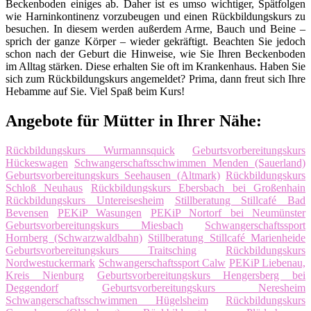
Beckenboden einiges ab. Daher ist es umso wichtiger, Spätfolgen
wie Harninkontinenz vorzubeugen und einen Rückbildungskurs zu
besuchen. In diesem werden außerdem Arme, Bauch und Beine –
sprich der ganze Körper – wieder gekräftigt. Beachten Sie jedoch
schon nach der Geburt die Hinweise, wie Sie Ihren Beckenboden
im Alltag stärken. Diese erhalten Sie oft im Krankenhaus. Haben Sie
sich zum Rückbildungskurs angemeldet? Prima, dann freut sich Ihre
Hebamme auf Sie. Viel Spaß beim Kurs!
Angebote für Mütter in Ihrer Nähe:
Rückbildungskurs Wurmannsquick
Geburtsvorbereitungskurs
Hückeswagen
Schwangerschaftsschwimmen Menden (Sauerland)
Geburtsvorbereitungskurs Seehausen (Altmark)
Rückbildungskurs
Schloß Neuhaus
Rückbildungskurs Ebersbach bei Großenhain
Rückbildungskurs Untereisesheim
Stillberatung Stillcafé Bad
Bevensen
PEKiP Wasungen
PEKiP Nortorf bei Neumünster
Geburtsvorbereitungskurs Miesbach
Schwangerschaftssport
Hornberg (Schwarzwaldbahn)
Stillberatung Stillcafé Marienheide
Geburtsvorbereitungskurs Traitsching
Rückbildungskurs
Nordwestuckermark
Schwangerschaftssport Calw
PEKiP Liebenau,
Kreis Nienburg
Geburtsvorbereitungskurs Hengersberg bei
Deggendorf
Geburtsvorbereitungskurs Neresheim
Schwangerschaftsschwimmen Hügelsheim
Rückbildungskurs