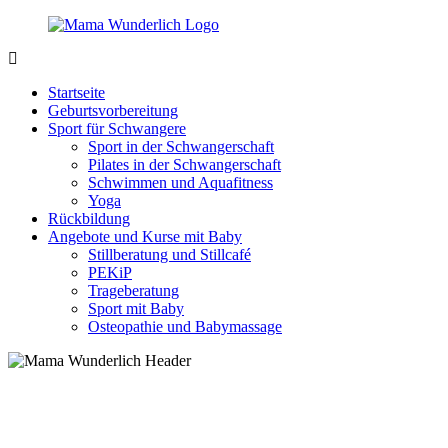
Zurück
zum
Inhalt
MamaWunderlich.de
Mutti
sein
Startseite
ist
Geburtsvorbereitung
wunderbar!
Sport für Schwangere
Sport in der Schwangerschaft
Pilates in der Schwangerschaft
Schwimmen und Aquafitness
Yoga
Rückbildung
Angebote und Kurse mit Baby
Stillberatung und Stillcafé
PEKiP
Trageberatung
Sport mit Baby
Osteopathie und Babymassage