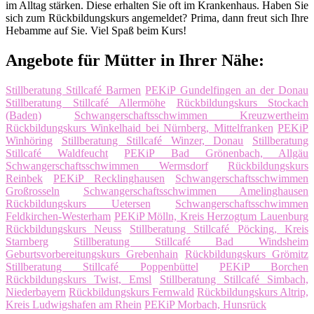
im Alltag stärken. Diese erhalten Sie oft im Krankenhaus. Haben Sie
sich zum Rückbildungskurs angemeldet? Prima, dann freut sich Ihre
Hebamme auf Sie. Viel Spaß beim Kurs!
Angebote für Mütter in Ihrer Nähe:
Stillberatung Stillcafé Barmen
PEKiP Gundelfingen an der Donau
Stillberatung Stillcafé Allermöhe
Rückbildungskurs Stockach
(Baden)
Schwangerschaftsschwimmen Kreuzwertheim
Rückbildungskurs Winkelhaid bei Nürnberg, Mittelfranken
PEKiP
Winhöring
Stillberatung Stillcafé Winzer, Donau
Stillberatung
Stillcafé Waldfeucht
PEKiP Bad Grönenbach, Allgäu
Schwangerschaftsschwimmen Wermsdorf
Rückbildungskurs
Reinbek
PEKiP Recklinghausen
Schwangerschaftsschwimmen
Großrosseln
Schwangerschaftsschwimmen Amelinghausen
Rückbildungskurs Uetersen
Schwangerschaftsschwimmen
Feldkirchen-Westerham
PEKiP Mölln, Kreis Herzogtum Lauenburg
Rückbildungskurs Neuss
Stillberatung Stillcafé Pöcking, Kreis
Starnberg
Stillberatung Stillcafé Bad Windsheim
Geburtsvorbereitungskurs Grebenhain
Rückbildungskurs Grömitz
Stillberatung Stillcafé Poppenbüttel
PEKiP Borchen
Rückbildungskurs Twist, Emsl
Stillberatung Stillcafé Simbach,
Niederbayern
Rückbildungskurs Fernwald
Rückbildungskurs Altrip,
Kreis Ludwigshafen am Rhein
PEKiP Morbach, Hunsrück