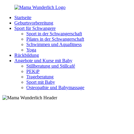
Zurück
zum
Startseite
Inhalt
MamaWunderlich.de
Mutti
Geburtsvorbereitung
sein
Sport für Schwangere
ist
Sport in der Schwangerschaft
wunderbar!
Pilates in der Schwangerschaft
Schwimmen und Aquafitness
Yoga
Rückbildung
Angebote und Kurse mit Baby
Stillberatung und Stillcafé
PEKiP
Trageberatung
Sport mit Baby
Osteopathie und Babymassage