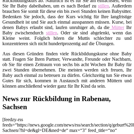
Rückbildungskurs ab. Natürlich ist es für Sie am einfachsten, wenn
Sie Ihr Baby dabeihaben, um es nach Bedarf zu
stillen
. Außerdem
brauchen Sie somit für diese ein bis zwei Stunden keinen Babysitter.
Bedenken Sie jedoch, dass der Kurs wichtig für Ihre langfristige
Gesundheit ist und Sie auch einmal ausspannen müssen. Kurse, bei
denen Babys erlaubt sind, laufen unruhiger ab, da die
Mütter
Ihr
Baby zwischendurch
stillen
. Oder sie sind abgelenkt, wenn das
Kleine weint. Folglich hören die Muttis schlechter zu und
konzentrieren sich nicht hundertprozentig auf die Übungen.
Aus diesen Gründen finden viele Rückbildungskurse ohne Baby
statt. Fragen Sie Ihren Partner, Verwandte, Freunde oder Nachbarn,
ob Sie für einen Zeitraum von sechs bis acht Wochen Ihr Baby für
zwei Stunden übernehmen. Die meisten werden sich freuen, Ihr
Baby auch einmal zu betreuen zu dürfen. Gleichzeitig tun Sie etwas
Gutes für sich, kommen in Austausch mit anderen Müttern und
können anschließend wieder ganz für Ihr Kind da sein.
News zur Rückbildung in Rabenau,
Sachsen
[feedzy-rss
feeds=“https://news.google.com/news/rss/search/section/q/geburt%2
Sachsen/?hl=de&gl=DE&ned=de“ max=“3″ feed_title=“no“