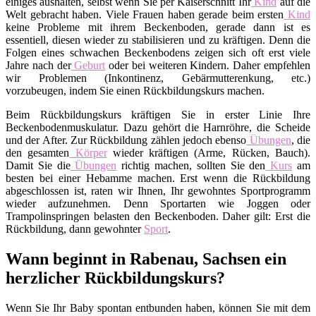
einiges aushalten, selbst wenn Sie per Kaiserschnitt Ihr
Kind
auf die
Welt gebracht haben. Viele Frauen haben gerade beim ersten
Kind
keine Probleme mit ihrem Beckenboden, gerade dann ist es
essentiell, diesen wieder zu stabilisieren und zu kräftigen. Denn die
Folgen eines schwachen Beckenbodens zeigen sich oft erst viele
Jahre nach der
Geburt
oder bei weiteren Kindern. Daher empfehlen
wir Problemen (Inkontinenz, Gebärmutterenkung, etc.)
vorzubeugen, indem Sie einen Rückbildungskurs machen.
Beim Rückbildungskurs kräftigen Sie in erster Linie Ihre
Beckenbodenmuskulatur. Dazu gehört die Harnröhre, die Scheide
und der After. Zur Rückbildung zählen jedoch ebenso
Übungen
, die
den gesamten
Körper
wieder kräftigen (Arme, Rücken, Bauch).
Damit Sie die
Übungen
richtig machen, sollten Sie den
Kurs
am
besten bei einer Hebamme machen. Erst wenn die Rückbildung
abgeschlossen ist, raten wir Ihnen, Ihr gewohntes Sportprogramm
wieder aufzunehmen. Denn Sportarten wie Joggen oder
Trampolinspringen belasten den Beckenboden. Daher gilt: Erst die
Rückbildung, dann gewohnter
Sport
.
Wann beginnt in Rabenau, Sachsen ein
herzlicher Rückbildungskurs?
Wenn Sie Ihr Baby spontan entbunden haben, können Sie mit dem