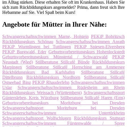
im Alltag stärken. Diese erhalten Sie oft im Krankenhaus. Haben Sie
sich zum Rückbildungskurs angemeldet? Prima, dann freut sich Ihre
Hebamme auf Sie. Viel Spaß beim Kurs!
Angebote für Mütter in Ihrer Nähe:
Schwangerschaftsschwimmen Marne, Holstein
PEKiP Bobritzsch
Rückbildungskurs Schönau
Schwangerschaftsschwimmen Anrath
PEKiP Wurmlingen bei Tuttlingen
PEKiP Spiesen-Elversberg
PEKiP Burgwald, Eder
Geburtsvorbereitungskurs Hohenlockstedt
Geburtsvorbereitungskurs Münstertal / Schwarzwald
PEKiP
Neustadt (Wied)
Stillberatung Stillcafé Bünde
Rückbildungskurs
Marpingen
Stillberatung Stillcafé Herrsching am Ammersee
Rückbildungskurs Bad Karlshafen
Stillberatung Stillcafé
Dittelbrunn
Rückbildungskurs Nordhorn
Stillberatung Stillcafé
Ostseebad Binz
PEKiP Rhauderfehn
Schwangerschaftsschwimmen
Uslar
Schwangerschaftsschwimmen Rüdesheim am Rhein
Rückbildungskurs Weissach (Württemberg)
Schwangerschaftssport
Güntersleben, Kreis Würzburg
Stillberatung Stillcafé Haren (Ems)
Geburtsvorbereitungskurs Moritzburg bei Dresden
Schwangerschaftssport Moritzburg bei Dresden
Schwangerschaftsschwimmen Untertürkheim
Schwangerschaftssport Wolfschlugen
Rückbildungskurs Stuttgart
Schwangerschaftsschwimmen Fürstenwalde / Spree