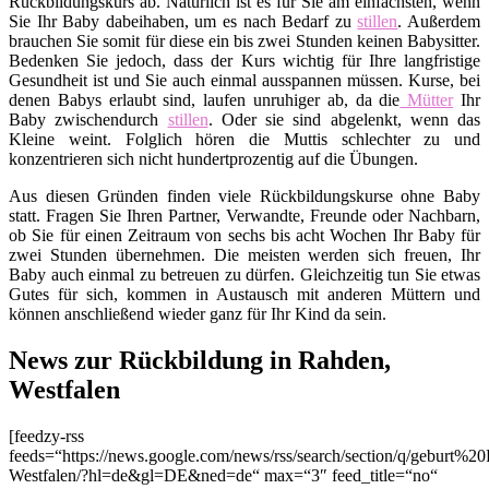
Rückbildungskurs ab. Natürlich ist es für Sie am einfachsten, wenn
Sie Ihr Baby dabeihaben, um es nach Bedarf zu
stillen
. Außerdem
brauchen Sie somit für diese ein bis zwei Stunden keinen Babysitter.
Bedenken Sie jedoch, dass der Kurs wichtig für Ihre langfristige
Gesundheit ist und Sie auch einmal ausspannen müssen. Kurse, bei
denen Babys erlaubt sind, laufen unruhiger ab, da die
Mütter
Ihr
Baby zwischendurch
stillen
. Oder sie sind abgelenkt, wenn das
Kleine weint. Folglich hören die Muttis schlechter zu und
konzentrieren sich nicht hundertprozentig auf die Übungen.
Aus diesen Gründen finden viele Rückbildungskurse ohne Baby
statt. Fragen Sie Ihren Partner, Verwandte, Freunde oder Nachbarn,
ob Sie für einen Zeitraum von sechs bis acht Wochen Ihr Baby für
zwei Stunden übernehmen. Die meisten werden sich freuen, Ihr
Baby auch einmal zu betreuen zu dürfen. Gleichzeitig tun Sie etwas
Gutes für sich, kommen in Austausch mit anderen Müttern und
können anschließend wieder ganz für Ihr Kind da sein.
News zur Rückbildung in Rahden,
Westfalen
[feedzy-rss
feeds=“https://news.google.com/news/rss/search/section/q/geburt%2
Westfalen/?hl=de&gl=DE&ned=de“ max=“3″ feed_title=“no“