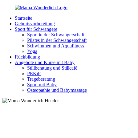
Zurück
zum
Startseite
Inhalt
MamaWunderlich.de
Mutti
Geburtsvorbereitung
sein
Sport für Schwangere
ist
Sport in der Schwangerschaft
wunderbar!
Pilates in der Schwangerschaft
Schwimmen und Aquafitness
Yoga
Rückbildung
Angebote und Kurse mit Baby
Stillberatung und Stillcafé
PEKiP
Trageberatung
Sport mit Baby
Osteopathie und Babymassage