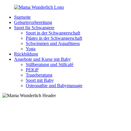
Zurück
zum
Startseite
Inhalt
MamaWunderlich.de
Mutti
Geburtsvorbereitung
sein
Sport für Schwangere
ist
Sport in der Schwangerschaft
wunderbar!
Pilates in der Schwangerschaft
Schwimmen und Aquafitness
Yoga
Rückbildung
Angebote und Kurse mit Baby
Stillberatung und Stillcafé
PEKiP
Trageberatung
Sport mit Baby
Osteopathie und Babymassage