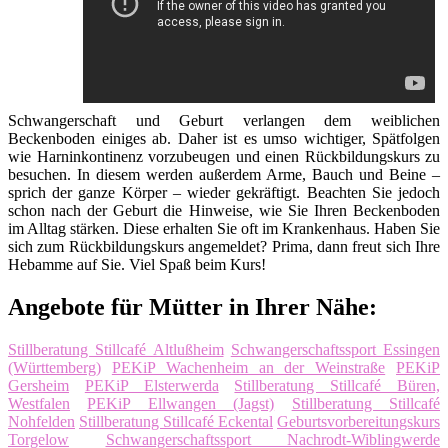
Schwangerschaft und Geburt verlangen dem weiblichen
Beckenboden einiges ab. Daher ist es umso wichtiger, Spätfolgen
wie Harninkontinenz vorzubeugen und einen Rückbildungskurs zu
besuchen. In diesem werden außerdem Arme, Bauch und Beine –
sprich der ganze Körper – wieder gekräftigt. Beachten Sie jedoch
schon nach der Geburt die Hinweise, wie Sie Ihren Beckenboden
im Alltag stärken. Diese erhalten Sie oft im Krankenhaus. Haben Sie
sich zum Rückbildungskurs angemeldet? Prima, dann freut sich Ihre
Hebamme auf Sie. Viel Spaß beim Kurs!
Angebote für Mütter in Ihrer Nähe:
Stillberatung Stillcafé Altlußheim
Schwangerschaftssport Essingen
(Württemberg)
PEKiP Wachenheim an der Weinstraße
PEKiP
Gersheim
PEKiP Elsterwerda
Stillberatung Stillcafé Büren,
Westfalen
PEKiP Ellwangen (Jagst)
Stillberatung Stillcafé
Nohfelden
Stillberatung Stillcafé Eckental
Geburtsvorbereitungskurs
Torgelow
Schwangerschaftssport Nachrodt-Wiblingwerde