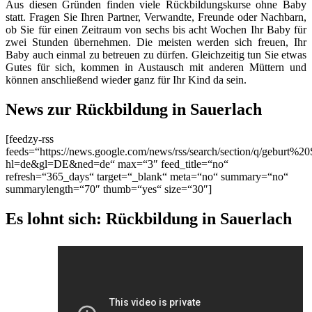
Aus diesen Gründen finden viele Rückbildungskurse ohne Baby
statt. Fragen Sie Ihren Partner, Verwandte, Freunde oder Nachbarn,
ob Sie für einen Zeitraum von sechs bis acht Wochen Ihr Baby für
zwei Stunden übernehmen. Die meisten werden sich freuen, Ihr
Baby auch einmal zu betreuen zu dürfen. Gleichzeitig tun Sie etwas
Gutes für sich, kommen in Austausch mit anderen Müttern und
können anschließend wieder ganz für Ihr Kind da sein.
News zur Rückbildung in Sauerlach
[feedzy-rss
feeds=“https://news.google.com/news/rss/search/section/q/geburt%20
hl=de&gl=DE&ned=de“ max=“3″ feed_title=“no“
refresh=“365_days“ target=“_blank“ meta=“no“ summary=“no“
summarylength=“70″ thumb=“yes“ size=“30″]
Es lohnt sich: Rückbildung in Sauerlach