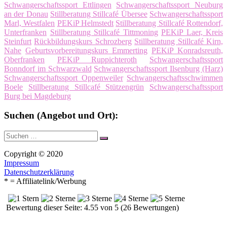
Schwangerschaftssport Ettlingen
Schwangerschaftssport Neuburg
an der Donau
Stillberatung Stillcafé Übersee
Schwangerschaftssport
Marl, Westfalen
PEKiP Helmstedt
Stillberatung Stillcafé Rottendorf,
Unterfranken
Stillberatung Stillcafé Tittmoning
PEKiP Laer, Kreis
Steinfurt
Rückbildungskurs Schrozberg
Stillberatung Stillcafé Kirn,
Nahe
Geburtsvorbereitungskurs Emmerting
PEKiP Konradsreuth,
Oberfranken
PEKiP Ruppichteroth
Schwangerschaftssport
Bonndorf im Schwarzwald
Schwangerschaftssport Ilsenburg (Harz)
Schwangerschaftssport Oppenweiler
Schwangerschaftsschwimmen
Boele
Stillberatung Stillcafé Stützengrün
Schwangerschaftssport
Burg bei Magdeburg
Suchen (Angebot und Ort):
Suche
Suchen
nach:
Copyright © 2020
Impressum
Datenschutzerklärung
* = Affiliatelink/Werbung
Bewertung dieser Seite: 4.55 von 5 (26 Bewertungen)