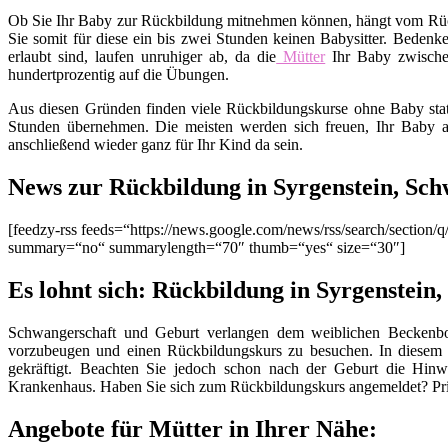
Ob Sie Ihr Baby zur Rückbildung mitnehmen können, hängt vom Rückb
Sie somit für diese ein bis zwei Stunden keinen Babysitter. Bedenk
erlaubt sind, laufen unruhiger ab, da die
Mütter
Ihr Baby zwisch
hundertprozentig auf die Übungen.
Aus diesen Gründen finden viele Rückbildungskurse ohne Baby stat
Stunden übernehmen. Die meisten werden sich freuen, Ihr Baby a
anschließend wieder ganz für Ihr Kind da sein.
News zur Rückbildung in Syrgenstein, Sc
[feedzy-rss feeds=“https://news.google.com/news/rss/search/secti
summary=“no“ summarylength=“70″ thumb=“yes“ size=“30″]
Es lohnt sich: Rückbildung in Syrgenstein
Schwangerschaft und Geburt verlangen dem weiblichen Beckenbod
vorzubeugen und einen Rückbildungskurs zu besuchen. In diesem
gekräftigt. Beachten Sie jedoch schon nach der Geburt die Hinw
Krankenhaus. Haben Sie sich zum Rückbildungskurs angemeldet? Pri
Angebote für Mütter in Ihrer Nähe: