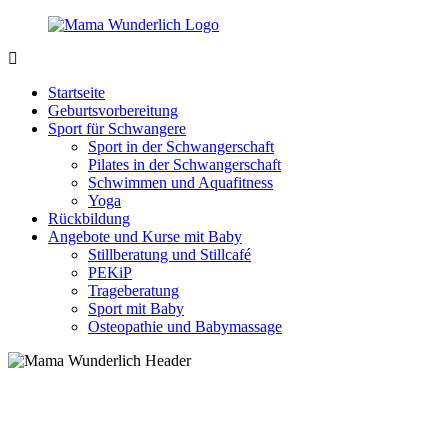
Zurück
zum
Inhalt
MamaWunderlich.de
Mutti
sein
Startseite
ist
Geburtsvorbereitung
wunderbar!
Sport für Schwangere
Sport in der Schwangerschaft
Pilates in der Schwangerschaft
Schwimmen und Aquafitness
Yoga
Rückbildung
Angebote und Kurse mit Baby
Stillberatung und Stillcafé
PEKiP
Trageberatung
Sport mit Baby
Osteopathie und Babymassage