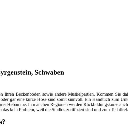
Syrgenstein, Schwaben
ungen Ihren Beckenboden sowie andere Muskelpartien. Kommen Sie d
r oder gar eine kurze Hose sind somit sinnvoll. Ein Handtuch zum Unt
it Ihrer Hebamme. In manchen Regionen werden Rückbildungskurse auch i
ch das kein Problem, weil die Studios zertifiziert sind und zum Teil dir
s?