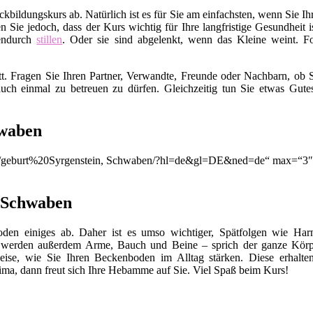
ildungskurs ab. Natürlich ist es für Sie am einfachsten, wenn Sie I
en Sie jedoch, dass der Kurs wichtig für Ihre langfristige Gesundhei
endurch
stillen
. Oder sie sind abgelenkt, wenn das Kleine weint. Fo
t. Fragen Sie Ihren Partner, Verwandte, Freunde oder Nachbarn, ob S
uch einmal zu betreuen zu dürfen. Gleichzeitig tun Sie etwas Gut
hwaben
on/q/geburt%20Syrgenstein, Schwaben/?hl=de&gl=DE&ned=de“ max=“3″ 
, Schwaben
en einiges ab. Daher ist es umso wichtiger, Spätfolgen wie Harn
 werden außerdem Arme, Bauch und Beine – sprich der ganze Körp
eise, wie Sie Ihren Beckenboden im Alltag stärken. Diese erhalte
ma, dann freut sich Ihre Hebamme auf Sie. Viel Spaß beim Kurs!