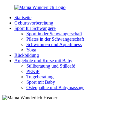
Zurück
zum
Startseite
Inhalt
MamaWunderlich.de
Mutti
Geburtsvorbereitung
sein
Sport für Schwangere
ist
Sport in der Schwangerschaft
wunderbar!
Pilates in der Schwangerschaft
Schwimmen und Aquafitness
Yoga
Rückbildung
Angebote und Kurse mit Baby
Stillberatung und Stillcafé
PEKiP
Trageberatung
Sport mit Baby
Osteopathie und Babymassage