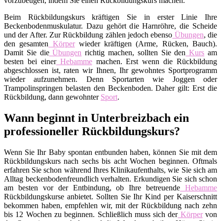
vorzubeugen, indem Sie einen Rückbildungskurs machen.
Beim Rückbildungskurs kräftigen Sie in erster Linie Ihre
Beckenbodenmuskulatur. Dazu gehört die Harnröhre, die Scheide
und der After. Zur Rückbildung zählen jedoch ebenso
Übungen
, die
den gesamten
Körper
wieder kräftigen (Arme, Rücken, Bauch).
Damit Sie die
Übungen
richtig machen, sollten Sie den
Kurs
am
besten bei einer
Hebamme
machen. Erst wenn die Rückbildung
abgeschlossen ist, raten wir Ihnen, Ihr gewohntes Sportprogramm
wieder aufzunehmen. Denn Sportarten wie Joggen oder
Trampolinspringen belasten den Beckenboden. Daher gilt: Erst die
Rückbildung, dann gewohnter
Sport
.
Wann beginnt in Unterbreizbach ein
professioneller Rückbildungskurs?
Wenn Sie Ihr Baby spontan entbunden haben, können Sie mit dem
Rückbildungskurs nach sechs bis acht Wochen beginnen. Oftmals
erfahren Sie schon während Ihres Klinikaufenthalts, wie Sie sich am
Alltag beckenbodenfreundlich verhalten. Erkundigen Sie sich schon
am besten vor der Entbindung, ob Ihre betreuende
Hebamme
Rückbildungskurse anbietet. Sollten Sie Ihr Kind per Kaiserschnitt
bekommen haben, empfehlen wir, mit der Rückbildung nach zehn
bis 12 Wochen zu beginnen. Schließlich muss sich der
Körper
von