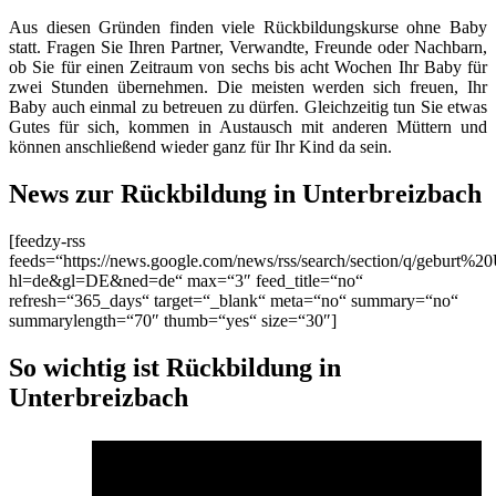
Aus diesen Gründen finden viele Rückbildungskurse ohne Baby
statt. Fragen Sie Ihren Partner, Verwandte, Freunde oder Nachbarn,
ob Sie für einen Zeitraum von sechs bis acht Wochen Ihr Baby für
zwei Stunden übernehmen. Die meisten werden sich freuen, Ihr
Baby auch einmal zu betreuen zu dürfen. Gleichzeitig tun Sie etwas
Gutes für sich, kommen in Austausch mit anderen Müttern und
können anschließend wieder ganz für Ihr Kind da sein.
News zur Rückbildung in Unterbreizbach
[feedzy-rss
feeds=“https://news.google.com/news/rss/search/section/q/geburt%20
hl=de&gl=DE&ned=de“ max=“3″ feed_title=“no“
refresh=“365_days“ target=“_blank“ meta=“no“ summary=“no“
summarylength=“70″ thumb=“yes“ size=“30″]
So wichtig ist Rückbildung in
Unterbreizbach