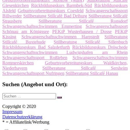
Geburtsvorbereitungskurs Storkow (Mark)
Stillberatung Stillcafé
Giesenkirchen
Rückbildungskurs Barmbek-Süd
Rückbildungskurs
Alsfeld
Geburtsvorbereitungskurs Coesfeld
Schwangerschaftssport
Billwerder
Stillberatung Stillcafé Bad Driburg
Stillberatung Stillcafé
Strausberg
Stillberatung Stillcafé Ronsdorf
Schwangerschaftsschwimmen Emmerting
Schwangerschaftssport
Schönau am Königssee
PEKiP Wusterhausen / Dosse
PEKiP
Kissing
Schwangerschaftsschwimmen Harpstedt
Stillberatung
Stillcafé Buxtehude
Stillberatung Stillcafé Sillenbuch
Rückbildungskurs Bad Salzdetfurth
Rückbildungskurs Dröschede
Schwangerschaftsschwimmen Ludwigshafen am Rhein
Schwangerschaftssport Roßleben
Schwangerschaftsschwimmen
Rommerskirchen
Geburtsvorbereitungskurs Waldkirchen,
Niederbayern
Stillberatung Stillcafé Sersheim
Schwangerschaftssport Nufringen
Stillberatung Stillcafé Hanau
Suchen (Angebot und Ort):
Suche
Suchen
nach:
Copyright © 2020
Impressum
Datenschutzerklärung
* = Affiliatelink/Werbung